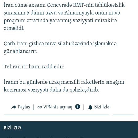
İran cümə axşamı Çenevrədə BMT-nin təhlükəsizlik
İNFOQRAFIKA
AZƏRBAYCAN ƏDƏBIYYATI KITABXANASI
MISSIYAMIZ
BIZI IZLƏ
şurasının 5 daimi üzvü və Almaniyayla onun nüvə
KARIKATURA
İSLAM VƏ DEMOKRATIYA
PEŞƏ ETIKASI VƏ JURNALISTIKA STANDARTLARIMIZ
proqramı ətrafında yaranmış vəziyyəti müzakirə
etməlidi.
İZ - MƏDƏNIYYƏT PROQRAMI
MATERIALLARIMIZDAN ISTIFADƏ
AZADLIQRADIOSU MOBIL TELEFONUNUZDA
RFE/RL-in bütün saytları
Qərb İranı gizlicə nüvə silahı üzərində işləməkdə
BIZIMLƏ ƏLAQƏ
günahlandırır.
XƏBƏR BÜLLETENLƏRIMIZ
Tehran ittihamı rədd edir.
İranın bu günlərdə uzaq mənzilli raketlərin sınağını
keçirməsi vəziyyəti daha da qəlizləşdirib.
Paylaş
VPN-siz açmaq
Bizi izlə
BIZI IZLƏ