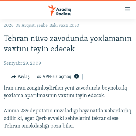
Keçid
linkləri
Əsas
2026, 08 Avqust, şənbə, Bakı vaxtı 13:30
məzmuna
GÜNDƏM
Tehran nüvə zavodunda yoxlamanın
qayıt
#İZAHLA
Əsas
vaxtını təyin edəcək
KORRUPSIOMETR
naviqasiyaya
qayıt
Sentyabr 29, 2009
#ƏSLINDƏ
Axtarışa
FƏRQƏ BAX
Paylaş
VPN-siz açmaq
keç
QANUNI DOĞRU
İran uran zənginləşdirilən yeni zavodunda beynəlxalq
yoxlama aparılmasının vaxtını təyin edəcək.
ARAŞDIRMA
MULTIMEDIA
Amma 239 deputatın imzaladığı bəyanatda xəbərdarlıq
edilir ki, əgər Qərb əvvəlki səhhvlərini təkrar eləsə
RADIO ARXIV
VIDEO
Tehran əməkdaşlığı poza bilər.
HAQQIMIZDA
FOTOQALEREYA
OXU ZALI