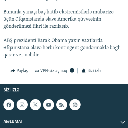
İNFOQRAFIKA
AZƏRBAYCAN ƏDƏBIYYATI KITABXANASI
MISSIYAMIZ
BIZI IZLƏ
Bununla yanaşı baş katib ekstremistlərlə mübarizə
KARIKATURA
İSLAM VƏ DEMOKRATIYA
PEŞƏ ETIKASI VƏ JURNALISTIKA STANDARTLARIMIZ
üçün Əfqanıstanda əlavə Amerika qüvvəsinin
göndərilməsi fikri ilə razılaşıb.
İZ - MƏDƏNIYYƏT PROQRAMI
MATERIALLARIMIZDAN ISTIFADƏ
AZADLIQRADIOSU MOBIL TELEFONUNUZDA
RFE/RL-in bütün saytları
ABŞ prezidenti Barak Obama yaxın vaxtlarda
BIZIMLƏ ƏLAQƏ
Əfqanıstana əlavə hərbi kontingent göndərməklə bağlı
qərar verməlidir.
XƏBƏR BÜLLETENLƏRIMIZ
Paylaş
VPN-siz açmaq
Bizi izlə
BIZI IZLƏ
MƏLUMAT