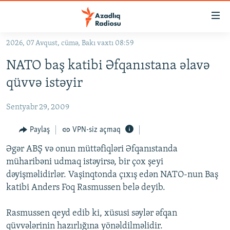
Keçid
linkləri
Əsas
2026, 07 Avqust, cümə, Bakı vaxtı 08:59
məzmuna
GÜNDƏM
NATO baş katibi Əfqanıstana əlavə
qayıt
#İZAHLA
Əsas
qüvvə istəyir
KORRUPSIOMETR
naviqasiyaya
qayıt
Sentyabr 29, 2009
#ƏSLINDƏ
Axtarışa
FƏRQƏ BAX
Paylaş
VPN-siz açmaq
keç
QANUNI DOĞRU
Əgər ABŞ və onun müttəfiqləri Əfqanıstanda
müharibəni udmaq istəyirsə, bir çox şeyi
ARAŞDIRMA
dəyişməlidirlər. Vaşinqtonda çıxış edən NATO-nun Baş
MULTIMEDIA
katibi Anders Foq Rasmussen belə deyib.
RADIO ARXIV
VIDEO
Rasmussen qeyd edib ki, xüsusi səylər əfqan
HAQQIMIZDA
FOTOQALEREYA
OXU ZALI
qüvvələrinin hazırlığına yönəldilməlidir.