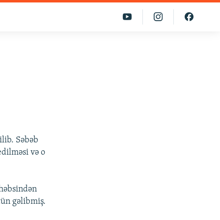
ilib. Səbəb
dilməsi və o
 həbsindən
çün gəlibmiş.