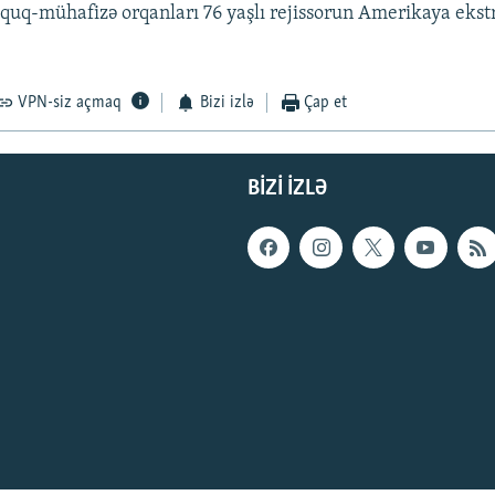
üquq-mühafizə orqanları 76 yaşlı rejissorun Amerikaya ekstr
VPN-siz açmaq
Bizi izlə
Çap et
BIZI IZLƏ