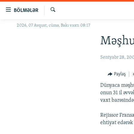
Keçid
BÖLMƏLƏR
linkləri
Axtar
Əsas
2026, 07 Avqust, cümə, Bakı vaxtı 08:17
GÜNDƏM
məzmuna
#İZAHLA
Məşhur
qayıt
Əsas
KORRUPSIOMETR
naviqasiyaya
Sentyabr 28, 20
#ƏSLINDƏ
qayıt
Axtarışa
FƏRQƏ BAX
Paylaş
keç
QANUNI DOĞRU
Dünyaca məşhur
ARAŞDIRMA
onun 31 il əvv
vaxt barəsində 
MULTIMEDIA
RADIO ARXIV
VIDEO
Rejissor Frans
ehtiyat edərək 
HAQQIMIZDA
FOTOQALEREYA
OXU ZALI