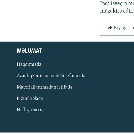
İNFOQRAFIKA
AZƏRBAYCAN ƏDƏBIYYATI KITABXANASI
MISSIYAMIZ
İndi İsveçrə h
müzakirə edir.
KARIKATURA
İSLAM VƏ DEMOKRATIYA
PEŞƏ ETIKASI VƏ JURNALISTIKA
STANDARTLARIMIZ
İZ - MƏDƏNIYYƏT PROQRAMI
Paylaş
MATERIALLARIMIZDAN ISTIFADƏ
AZADLIQRADIOSU MOBIL TELEFONUNUZDA
BIZIMLƏ ƏLAQƏ
MƏLUMAT
XƏBƏR BÜLLETENLƏRIMIZ
Haqqımızda
AzadlıqRadiosu mobil telefonuzda
Materiallarımızdan istifadə
Bizimlə əlaqə
Həftəyə baxış
BIZI IZLƏ