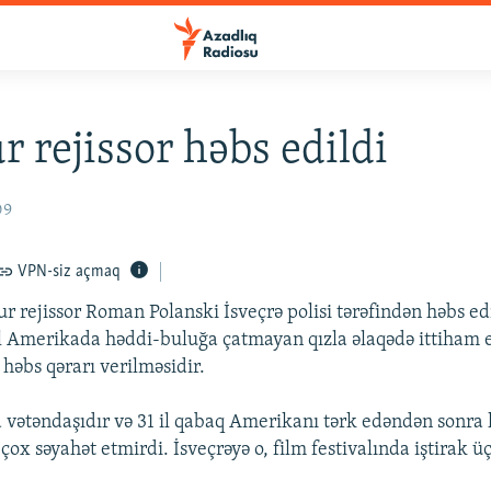
 rejissor həbs edildi
09
VPN-siz açmaq
 rejissor Roman Polanski İsveçrə polisi tərəfindən həbs ed
əl Amerikada həddi-buluğa çatmayan qızla əlaqədə ittiham e
həbs qərarı verilməsidir.
a vətəndaşıdır və 31 il qabaq Amerikanı tərk edəndən sonra
çox səyahət etmirdi. İsveçrəyə o, film festivalında iştirak ü