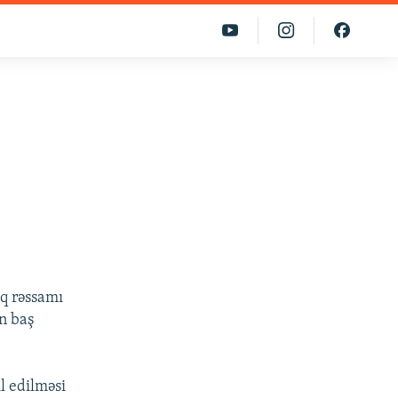
lq rəssamı
n baş
il edilməsi