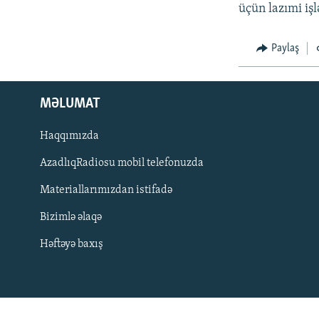
İNFOQRAFIKA
AZƏRBAYCAN ƏDƏBIYYATI KITABXANASI
MISSIYAMIZ
üçün lazımi işl
KARIKATURA
İSLAM VƏ DEMOKRATIYA
PEŞƏ ETIKASI VƏ JURNALISTIKA
STANDARTLARIMIZ
Paylaş
İZ - MƏDƏNIYYƏT PROQRAMI
MATERIALLARIMIZDAN ISTIFADƏ
AZADLIQRADIOSU MOBIL TELEFONUNUZDA
MƏLUMAT
BIZIMLƏ ƏLAQƏ
Haqqımızda
XƏBƏR BÜLLETENLƏRIMIZ
AzadlıqRadiosu mobil telefonuzda
Materiallarımızdan istifadə
Bizimlə əlaqə
Həftəyə baxış
BIZI IZLƏ