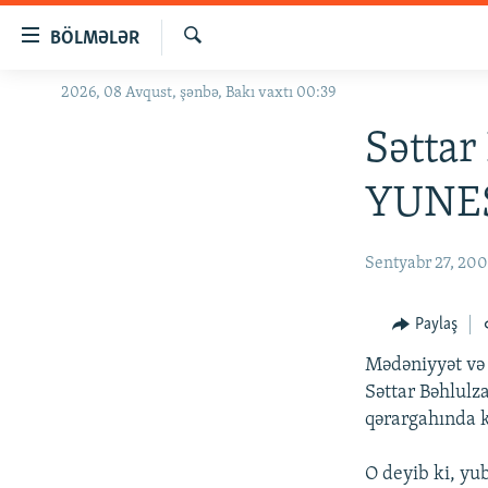
Keçid
BÖLMƏLƏR
linkləri
Axtar
Əsas
2026, 08 Avqust, şənbə, Bakı vaxtı 00:39
GÜNDƏM
məzmuna
#İZAHLA
Səttar
qayıt
Əsas
KORRUPSIOMETR
YUNES
naviqasiyaya
#ƏSLINDƏ
qayıt
Axtarışa
FƏRQƏ BAX
Sentyabr 27, 20
keç
QANUNI DOĞRU
Paylaş
ARAŞDIRMA
Mədəniyyət və 
MULTIMEDIA
Səttar Bəhlulz
RADIO ARXIV
VIDEO
qərargahında k
HAQQIMIZDA
FOTOQALEREYA
OXU ZALI
O deyib ki, yub