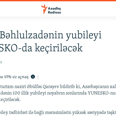
 Bəhlulzadənin yubileyi
KO-da keçiriləcək
09
VPN-siz açmaq
turizm naziri Əbülfəs Qarayev bildirib ki, Azərbaycanın xa
adənin 100 illik yubileyi noyabrın sonlarında YUNESKO-nu
eçiriləcək.
iley tədbirləri ilə bağlı mərasimlərin yüksək səviyyədə təşk