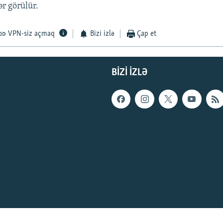
ər görülür.
VPN-siz açmaq
Bizi izlə
Çap et
BIZI IZLƏ