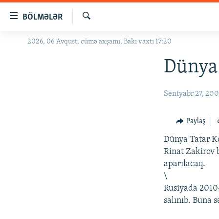
Keçid
BÖLMƏLƏR
linkləri
Axtar
Əsas
2026, 06 Avqust, cümə axşamı, Bakı vaxtı 17:20
GÜNDƏM
məzmuna
#İZAHLA
Dünya 
qayıt
Əsas
KORRUPSIOMETR
naviqasiyaya
Sentyabr 27, 20
#ƏSLINDƏ
qayıt
Axtarışa
FƏRQƏ BAX
Paylaş
keç
QANUNI DOĞRU
Dünya Tatar Ko
ARAŞDIRMA
Rinat Zakirov 
aparılacaq.
MULTIMEDIA
\
RADIO ARXIV
VIDEO
Rusiyada 2010-c
salınıb. Buna s
HAQQIMIZDA
FOTOQALEREYA
OXU ZALI