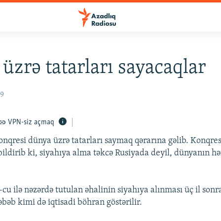
üzrə tatarları sayacaqlar
09
VPN-siz açmaq
nqresi dünya üzrə tatarları saymaq qərarına gəlib. Konqres
bildirib ki, siyahıya alma təkcə Rusiyada deyil, dünyanın hə
u ilə nəzərdə tutulan əhalinin siyahıya alınması üç il sonr
əbəb kimi də iqtisadi böhran göstərilir.