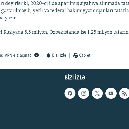
arı deyirlər ki, 2020-ci ildə aparılmış siyahıya alınmada tata
göstərilməyib, yerli və federal hakimiyyət orqanları tatarla
na yazır.
i Rusiyada 5.5 milyon, Özbəkistanda isə 1.25 milyon tatarın
VPN-siz açmaq
Bizi izlə
Çap et
BIZI IZLƏ