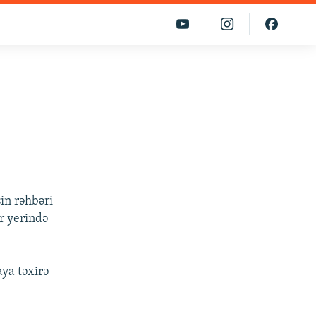
in rəhbəri
r yerində
aya təxirə