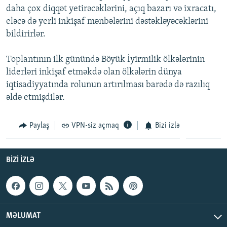
daha çox diqqət yetirəcəklərini, açıq bazarı və ixracatı,
İNFOQRAFIKA
AZƏRBAYCAN ƏDƏBIYYATI KITABXANASI
MISSIYAMIZ
BIZI IZLƏ
eləcə də yerli inkişaf mənbələrini dəstəkləyəcəklərini
KARIKATURA
İSLAM VƏ DEMOKRATIYA
PEŞƏ ETIKASI VƏ JURNALISTIKA STANDARTLARIMIZ
bildirirlər.
İZ - MƏDƏNIYYƏT PROQRAMI
MATERIALLARIMIZDAN ISTIFADƏ
Toplantının ilk günündə Böyük İyirmilik ölkələrinin
AZADLIQRADIOSU MOBIL TELEFONUNUZDA
RFE/RL-in bütün saytları
liderləri inkişaf etməkdə olan ölkələrin dünya
BIZIMLƏ ƏLAQƏ
iqtisadiyyatında rolunun artırılması barədə də razılıq
əldə etmişdilər.
XƏBƏR BÜLLETENLƏRIMIZ
Paylaş
VPN-siz açmaq
Bizi izlə
BIZI IZLƏ
MƏLUMAT