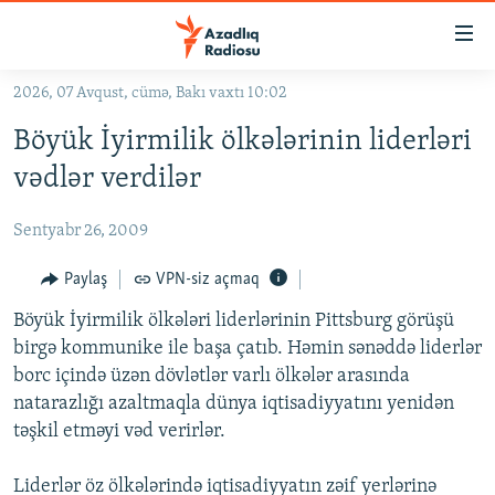
Keçid
linkləri
Əsas
2026, 07 Avqust, cümə, Bakı vaxtı 10:02
məzmuna
GÜNDƏM
Böyük İyirmilik ölkələrinin liderləri
qayıt
#İZAHLA
Əsas
vədlər verdilər
KORRUPSIOMETR
naviqasiyaya
qayıt
Sentyabr 26, 2009
#ƏSLINDƏ
Axtarışa
FƏRQƏ BAX
Paylaş
VPN-siz açmaq
keç
QANUNI DOĞRU
Böyük İyirmilik ölkələri liderlərinin Pittsburg görüşü
birgə kommunike ile başa çatıb. Həmin sənəddə liderlər
ARAŞDIRMA
borc içində üzən dövlətlər varlı ölkələr arasında
MULTIMEDIA
natarazlığı azaltmaqla dünya iqtisadiyyatını yenidən
təşkil etməyi vəd verirlər.
RADIO ARXIV
VIDEO
HAQQIMIZDA
FOTOQALEREYA
OXU ZALI
Liderlər öz ölkələrində iqtisadiyyatın zəif yerlərinə