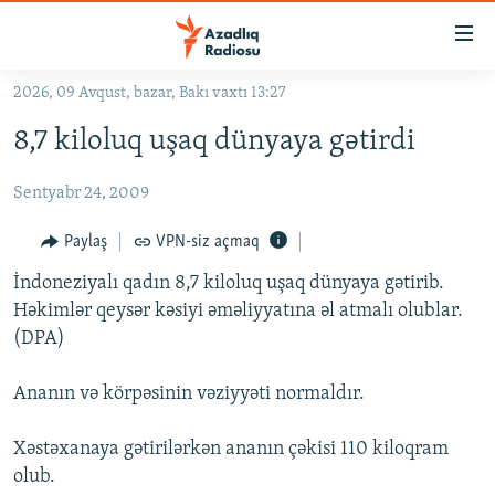
Keçid
linkləri
Əsas
2026, 09 Avqust, bazar, Bakı vaxtı 13:27
məzmuna
GÜNDƏM
8,7 kiloluq uşaq dünyaya gətirdi
qayıt
#İZAHLA
Əsas
Sentyabr 24, 2009
KORRUPSIOMETR
naviqasiyaya
qayıt
#ƏSLINDƏ
Paylaş
VPN-siz açmaq
Axtarışa
FƏRQƏ BAX
keç
İndoneziyalı qadın 8,7 kiloluq uşaq dünyaya gətirib.
Həkimlər qeysər kəsiyi əməliyyatına əl atmalı olublar.
QANUNI DOĞRU
(DPA)
ARAŞDIRMA
Ananın və körpəsinin vəziyyəti normaldır.
MULTIMEDIA
RADIO ARXIV
VIDEO
Xəstəxanaya gətirilərkən ananın çəkisi 110 kiloqram
HAQQIMIZDA
olub.
FOTOQALEREYA
OXU ZALI