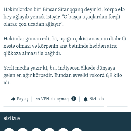
İNFOQRAFIKA
AZƏRBAYCAN ƏDƏBIYYATI KITABXANASI
MISSIYAMIZ
Həkimlərdən biri Binsar Sitanqqanq deyir ki, körpə elə
BIZI IZLƏ
KARIKATURA
İSLAM VƏ DEMOKRATIYA
PEŞƏ ETIKASI VƏ JURNALISTIKA STANDARTLARIMIZ
hey ağlayıb yemək istəyir. “O başqa uşaqlardan fərqli
olaraq çox ucadan ağlayır”.
İZ - MƏDƏNIYYƏT PROQRAMI
MATERIALLARIMIZDAN ISTIFADƏ
AZADLIQRADIOSU MOBIL TELEFONUNUZDA
RFE/RL-in bütün saytları
Həkimlər güman edir ki, uşağın çəkisi anasının diabetli
xəstə olması və körpənin ana bətnində həddən atrıq
BIZIMLƏ ƏLAQƏ
qlükoza alması ilə bağlıdı.
XƏBƏR BÜLLETENLƏRIMIZ
Yerli media yazır ki, bu, indiyəcən ölkədə dünyaya
gələn ən ağır körpədir. Bundan əvvəlki rekord 6,9 kilo
idi.
Paylaş
VPN-siz açmaq
Bizi izlə
BIZI IZLƏ