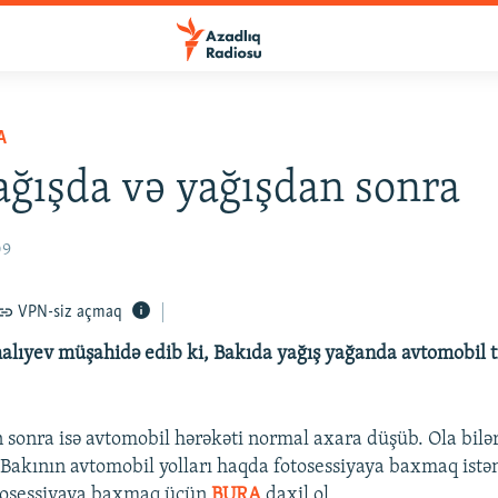
A
ağışda və yağışdan sonra
09
VPN-siz açmaq
lıyev müşahidə edib ki, Bakıda yağış yağanda avtomobil t
 sonra isə avtomobil hərəkəti normal axara düşüb. Ola bilə
Bakının avtomobil yolları haqda fotosessiyaya baxmaq istə
otosessiyaya baxmaq üçün
BURA
daxil ol