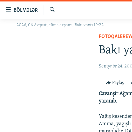
Keçid
BÖLMƏLƏR
linkləri
Axtar
Əsas
2026, 06 Avqust, cümə axşamı, Bakı vaxtı 19:22
GÜNDƏM
məzmuna
FOTOQALEREY
#İZAHLA
qayıt
Əsas
Bakı y
KORRUPSIOMETR
naviqasiyaya
#ƏSLINDƏ
qayıt
Sentyabr 24, 20
Axtarışa
FƏRQƏ BAX
keç
QANUNI DOĞRU
Paylaş
ARAŞDIRMA
Cavanşir Ağama
MULTIMEDIA
yaranıb.
RADIO ARXIV
VIDEO
Yağış kəsəndən
HAQQIMIZDA
FOTOQALEREYA
OXU ZALI
Amma, yağışlı 
maraqlıdır. F