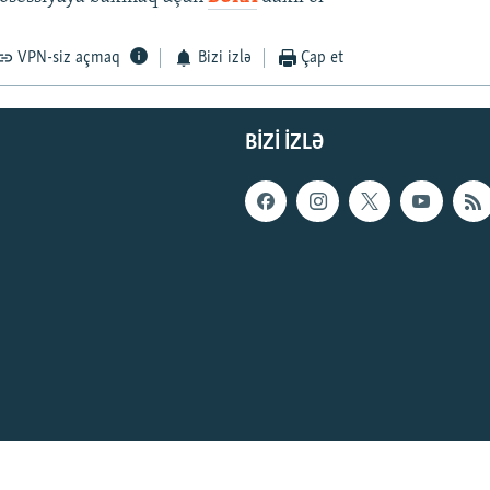
VPN-siz açmaq
Bizi izlə
Çap et
BIZI IZLƏ