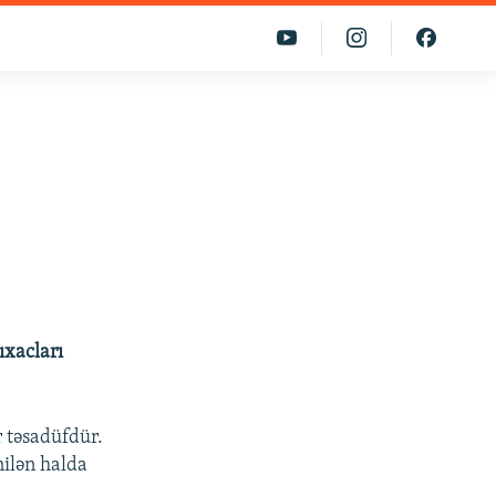
ıxacları
r təsadüfdür.
nilən halda