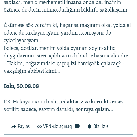
saxladı, mən o mərhəmətli insana onda da, indinin
özündə də dərin minnətdarlığımı bildirib sağollaşdım.
Özüməsə söz verdim ki, haçansa maşınım olsa, yolda əl
edənə də saxlayacağam, yardım istəməyənə də
əyləcləyəcəyəm...
Beləcə, dostlar, mənim yolda oyanan xeyirxahlıq
duyğularımın sirri açıldı və indi budur başımqaldadır...
- Həkim, boğazımdakı çapıq izi həmişəlik qalacaq? -
yaxşılığın abidəsi kimi...
Bakı, 30.08.08
P.S. Hekayə mətni bədii redaktəsiz və korrekturasız
verilir: sadəcə, vaxtım daraldı, sonraya qalsın...
Paylaş
VPN-siz açmaq
Bizi izlə