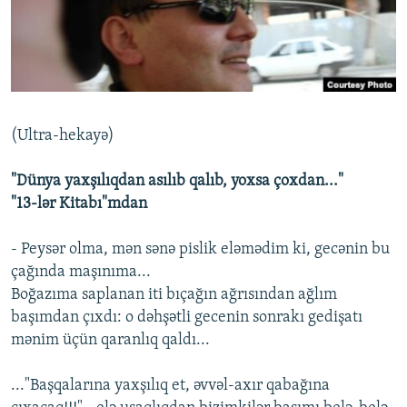
İNFOQRAFIKA
AZƏRBAYCAN ƏDƏBIYYATI KITABXANASI
MISSIYAMIZ
BIZI IZLƏ
KARIKATURA
İSLAM VƏ DEMOKRATIYA
PEŞƏ ETIKASI VƏ JURNALISTIKA STANDARTLARIMIZ
İZ - MƏDƏNIYYƏT PROQRAMI
MATERIALLARIMIZDAN ISTIFADƏ
AZADLIQRADIOSU MOBIL TELEFONUNUZDA
RFE/RL-in bütün saytları
(Ultra-hekayə)
BIZIMLƏ ƏLAQƏ
"Dünya yaxşılıqdan asılıb qalıb, yoxsa çoxdan..."
XƏBƏR BÜLLETENLƏRIMIZ
"13-lər Kitabı"mdan
- Peysər olma, mən sənə pislik eləmədim ki, gecənin bu
çağında maşınıma...
Boğazıma saplanan iti bıçağın ağrısından ağlım
başımdan çıxdı: o dəhşətli gecenin sonrakı gedişatı
mənim üçün qaranlıq qaldı...
..."Başqalarına yaxşılıq et, əvvəl-axır qabağına