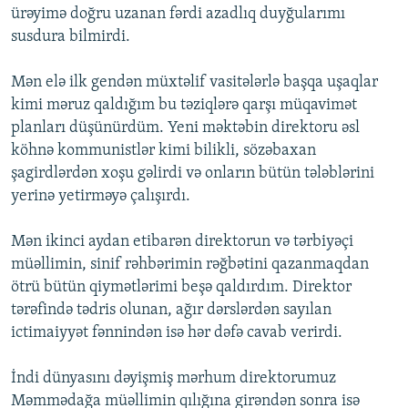
ürəyimə doğru uzanan fərdi azadlıq duyğularımı
susdura bilmirdi.
Mən elə ilk gendən müxtəlif vasitələrlə başqa uşaqlar
kimi məruz qaldığım bu təziqlərə qarşı müqavimət
planları düşünürdüm. Yeni məktəbin direktoru əsl
köhnə kommunistlər kimi bilikli, sözəbaxan
şagirdlərdən xoşu gəlirdi və onların bütün tələblərini
yerinə yetirməyə çalışırdı.
Mən ikinci aydan etibarən direktorun və tərbiyəçi
müəllimin, sinif rəhbərimin rəğbətini qazanmaqdan
ötrü bütün qiymətlərimi beşə qaldırdım. Direktor
tərəfində tədris olunan, ağır dərslərdən sayılan
ictimaiyyət fənnindən isə hər dəfə cavab verirdi.
İndi dünyasını dəyişmiş mərhum direktorumuz
Məmmədağa müəllimin qılığına girəndən sonra isə