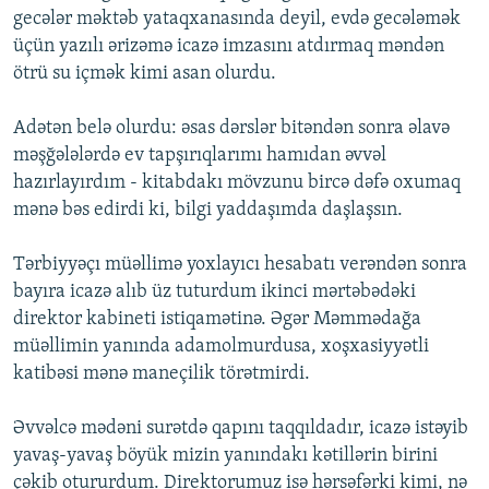
gecələr məktəb yataqxanasında deyil, evdə gecələmək
üçün yazılı ərizəmə icazə imzasını atdırmaq məndən
ötrü su içmək kimi asan olurdu.
Adətən belə olurdu: əsas dərslər bitəndən sonra əlavə
məşğələlərdə ev tapşırıqlarımı hamıdan əvvəl
hazırlayırdım - kitabdakı mövzunu bircə dəfə oxumaq
mənə bəs edirdi ki, bilgi yaddaşımda daşlaşsın.
Tərbiyyəçı müəllimə yoxlayıcı hesabatı verəndən sonra
bayıra icazə alıb üz tuturdum ikinci mərtəbədəki
direktor kabineti istiqamətinə. Əgər Məmmədağa
müəllimin yanında adamolmurdusa, xoşxasiyyətli
katibəsi mənə maneçilik törətmirdi.
Əvvəlcə mədəni surətdə qapını taqqıldadır, icazə istəyib
yavaş-yavaş böyük mizin yanındakı kətillərin birini
çəkib otururdum. Direktorumuz isə hərsəfərki kimi, nə