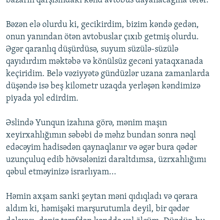
bazarın qarşısındakı kənd avtobus dayanacağına tərəf.
Bəzən elə olurdu ki, gecikirdim, bizim kəndə gedən,
onun yanından ötən avtobuslar çıxıb getmiş olurdu.
Əgər qaranlıq düşürdüsə, suyum süzülə-süzülə
qayıdırdım məktəbə və könülsüz gecəni yataqxanada
keçiridim. Belə vəziyyətə gündüzlər uzana zamanlarda
düşəndə isə beş kilometr uzaqda yerləşən kəndimizə
piyada yol edirdim.
Əslində Yunqun izahına görə, mənim maşın
xeyirxahlığımın səbəbi də məhz bundan sonra nəql
edəcəyim hadisədən qaynaqlanır və əgər bura qədər
uzunçuluq edib hövsələnizi daraltdımsa, üzrxahlığımı
qəbul etməyinizə israrlıyam...
Həmin axşam sanki şeytan məni qıdıqladı və qərara
aldım ki, həmişəki marşurutumla deyil, bir qədər