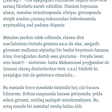
çıxacaq!!!" - elə uşaqlıqdan bizimkilər başımı belə-belə
sarsaq fikirlərlə xarab edirdilər. Düzünü boynuma
alsam, məndən istənilməyəndə, ehtiyac görməyəndə
sivişib aradan çıxmaq imkanından bəhrələnəndə,
xeyirxahlıq-zad yadıma düşmür.
Məndən yardım tələb ediləndə, elarası dini
məclislərinin birində gözümə azca da olsa, savgadlı
görsənən mollanın söylədiyi bir hədisi beynimin hansısa
künc-bucağından dartıb əsas şüuruma - Freydə lənət,
min lənət!!! - sürtürəm: hətta Məhəmməd peyğəmbər də
(xüsusi olaraq dindarlardan ötrü: s.ə.s.) bildirib ki,
yaxşılığın özü də qədərincə olmalıdır...
Bu mənada bircə məsələdə özümülə heç cür bacara
bilmirəm. Köhnə maşınımla harasa şütüyəndə, yolda
adam görsəm, mütləq saxlayıb mindirməliyəm. Bu,
artıq məndə bir xəstəhal vərdiş halını alıb.