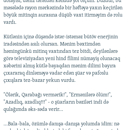
dolayısı, dəniz tərəfdən kənddə yol ölçüm. Düzdür, bu
məsələdə rayon mərkəzində bir həftəyə yaxın keçirilən
böyük mitinqin aurasına düşüb vaxt itirməyim də rolu
vardı.
Kütlənin içinə düşəndə istər-istəməz bütöv enerjinin
iradəsindən asılı olursan. Mənim bəxtimdən
həmingünkü mitinq vaxtından tez bitdi, deyilənlərə
görə televiziyadan yeni hind filimi nümayiş olunacaq
xəbərini almış kütlə bayaqdan mənim dilimi bayıra
çıxararaq dinləməyə vadar edən şüar və pafoslu
çıxışlara tez-bazar yekun vurdu.
"Ölərik, Qarabağı vermərik!", "Ermənilərə ölüm!",
"Azadlıq, azadlıq!!!" - o şüarların bəziləri indi də
qulağımda əks-səda verir...
...Bala-bala, özümlə danışa-danışa yolumda idim: nə