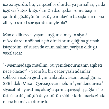
isə oxuyurdu: bu, ya qəzetlər olurdu, ya jurnallar, ya da
işgüzar kağız-kuğuzlar. On dəqiqədən sonra başını
qaldırıb gözlüyünün üstüylə mülayim baxışlarını mənə
zilləyib sanki soruşurdu: xeyir ola?
Mən də ilk əvvəl yaşıma uyğun olmayan siyasi
mövzulardan söhbət açıb direktorun qılığına girmək
istəyirdim, xüsusən də onun halının pərişan olduğu
vaxtlarda:
"- Məmmədağa müəllim, bu yenidənqurmanın aqibəti
necə olacaq?" - yəqin ki, bir qədər yaşlı adamlar
söhbətin nədən getdiyini anladılar. Bizim uşaqlığımız
SSRİ-dəki Mixail Qorbaçovun məlum "yenidənqurma"
siyasətinin yaratmış olduğu qarmaqarışıqlıq çağları ilə
üst-üstə düşmüşdü deyə, bütün söhbətlərin mərkəzində
məhz bu mövzu dururdu.