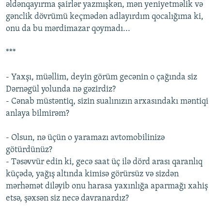
əldənqayırma şairlər yazmışkən, mən yeniyetməlik və
gənclik dövrümü keçmədən adlayırdım qocalığıma ki,
onu da bu mərdimazar qoymadı...
***
- Yaxşı, müəllim, deyin görüm gecənin o çağında siz
Dərnəgül yolunda nə gəzirdiz?
- Cənab müstəntiq, sizin sualınızın arxasındakı məntiqi
anlaya bilmirəm?
- Olsun, nə üçün o yaramazı avtomobilinizə
götürdünüz?
- Təsəvvür edin ki, gecə saat üç ilə dörd arası qaranlıq
küçədə, yağış altında kimisə görürsüz və sizdən
mərhəmət diləyib onu harasa yaxınlığa aparmağı xahiş
etsə, şəxsən siz necə davranardız?