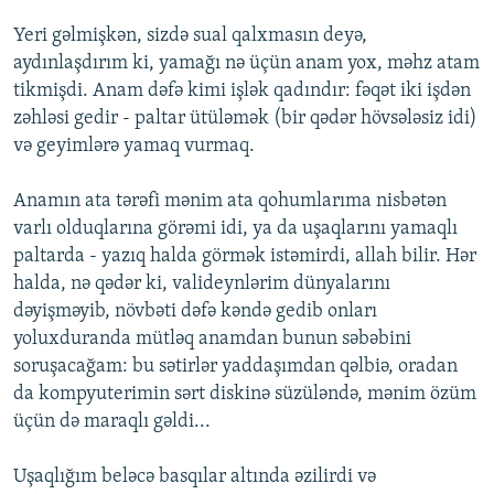
Yeri gəlmişkən, sizdə sual qalxmasın deyə,
aydınlaşdırım ki, yamağı nə üçün anam yox, məhz atam
tikmişdi. Anam dəfə kimi işlək qadındır: fəqət iki işdən
zəhləsi gedir - paltar ütüləmək (bir qədər hövsələsiz idi)
və geyimlərə yamaq vurmaq.
Anamın ata tərəfi mənim ata qohumlarıma nisbətən
varlı olduqlarına görəmi idi, ya da uşaqlarını yamaqlı
paltarda - yazıq halda görmək istəmirdi, allah bilir. Hər
halda, nə qədər ki, valideynlərim dünyalarını
dəyişməyib, növbəti dəfə kəndə gedib onları
yoluxduranda mütləq anamdan bunun səbəbini
soruşacağam: bu sətirlər yaddaşımdan qəlbiə, oradan
da kompyuterimin sərt diskinə süzüləndə, mənim özüm
üçün də maraqlı gəldi...
Uşaqlığım beləcə basqılar altında əzilirdi və