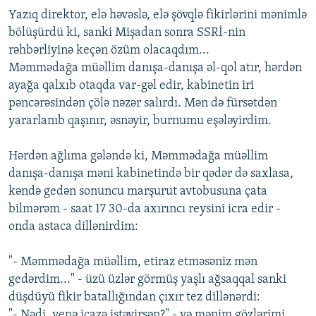
Yazıq direktor, elə həvəslə, elə şövqlə fikirlərini mənimlə
bölüşürdü ki, sanki Mişadan sonra SSRİ-nin
rəhbərliyinə keçən özüm olacaqdım...
Məmmədağa müəllim danışa-danışa əl-qol atır, hərdən
ayağa qalxıb otaqda var-gəl edir, kabinetin iri
pəncərəsindən çölə nəzər salırdı. Mən də fürsətdən
yararlanıb qaşınır, əsnəyir, burnumu eşələyirdim.
Hərdən ağlıma gələndə ki, Məmmədağa müəllim
danışa-danışa məni kabinetində bir qədər də saxlasa,
kəndə gedən sonuncu marşurut avtobusuna çata
bilmərəm - saat 17 30-da axırıncı reysini icra edir -
onda astaca dillənirdim:
"- Məmmədağa müəllim, etiraz etməsəniz mən
gedərdim..." - üzü üzlər görmüş yaşlı ağsaqqal sanki
düşdüyü fikir batallığından çıxır tez dillənərdi:
"- Nədi, yenə icazə istəyirsən?" - və mənim gözlərimi