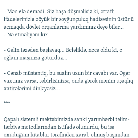
- Mən elə demədi. Siz başa düşməlisiz ki, ətraflı
ifadələrinizlə böyük bir soyğunçuluq hadisəsinin üstünü
açmaqda dövlət orqanlarına yardımınız dəyə bilər...
- Nə etməliyəm ki?
- Gəlin təzədən başlayaq... Beləliklə, necə oldu ki, o
oğlanı maşınıza götürdüz...
- Cənab müstəntiq, bu sualın uzun bir cavabı var. Əgər
vaxtınız varsa, səbirlisinizsə, onda gərək mənim uşaqlıq
xatirələrimi dinləyəsiz...
***
Qapalı sistemli məktəbimizdə sanki yarımhərbi təlim-
tərbiyə metodlarından istifadə olunurdu, bu isə
oxuduğum kitablar tərəfindən xarab olmuş başımdan