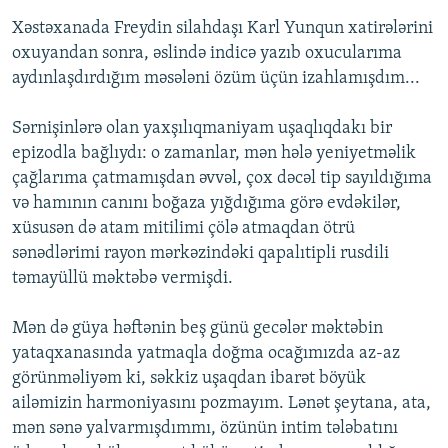
Xəstəxanada Freydin silahdaşı Karl Yunqun xatirələrini
oxuyandan sonra, əslində indicə yazıb oxucularıma
aydınlaşdırdığım məsələni özüm üçün izahlamışdım...
Sərnişinlərə olan yaxşılıqmaniyam uşaqlıqdakı bir
epizodla bağlıydı: o zamanlar, mən hələ yeniyetməlik
çağlarıma çatmamışdan əvvəl, çox dəcəl tip sayıldığıma
və hamının canını boğaza yığdığıma görə evdəkilər,
xüsusən də atam mitilimi çölə atmaqdan ötrü
sənədlərimi rayon mərkəzindəki qapalıtipli rusdili
təmayüllü məktəbə vermişdi.
Mən də güya həftənin beş günü gecələr məktəbin
yataqxanasında yatmaqla doğma ocağımızda az-az
görünməliyəm ki, səkkiz uşaqdan ibarət böyük
ailəmizin harmoniyasını pozmayım. Lənət şeytana, ata,
mən sənə yalvarmışdımmı, özünün intim tələbatını