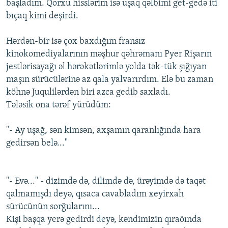
başladım. Qorxu hisslərim isə uşaq qəlbimi get-gedə iti
bıçaq kimi deşirdi.
Hərdən-bir isə çox baxdığım fransız
kinokomediyalarının məşhur qəhrəmanı Pyer Rişarın
jestlərisayağı əl hərəkətlərimlə yolda tək-tük şığıyan
maşın sürücülərinə az qala yalvarırdım. Elə bu zaman
köhnə Juqulilərdən biri azca gedib saxladı.
Tələsik ona tərəf yürüdüm:
"- Ay uşağ, sən kimsən, axşamın qaranlığında hara
gedirsən belə..."
"- Evə..." - dizimdə də, dilimdə də, ürəyimdə də taqət
qalmamışdı deyə, qısaca cavabladım xeyirxah
sürücünün sorğularını...
Kişi başqa yerə gedirdi deyə, kəndimizin qıraöında