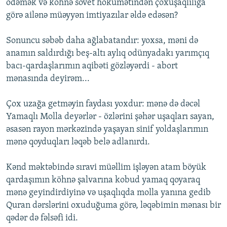
ödəmək və köhnə sovet hökümətindən çoxuşaqlılığa
görə ailənə müəyyən imtiyazılar əldə edəsən?
Sonuncu səbəb daha ağlabatandır: yoxsa, məni də
anamın saldırdığı beş-altı aylıq odünyadakı yarımçıq
bacı-qardaşlarımın aqibəti gözləyərdi - abort
mənasında deyirəm...
Çox uzağa getməyin faydası yoxdur: mənə də dəcəl
Yamaqlı Molla deyərlər - özlərini şəhər uşaqları sayan,
əsasən rayon mərkəzində yaşayan sinif yoldaşlarımın
mənə qoyduqları ləqəb belə adlanırdı.
Kənd məktəbində sıravi müəllim işləyən atam böyük
qardaşımın köhnə şalvarına kobud yamaq qoyaraq
mənə geyindirdiyinə və uşaqlıqda molla yanına gedib
Quran dərslərini oxuduğuma görə, ləqəbimin mənası bir
qədər də fəlsəfi idi.