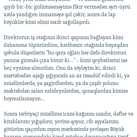
qıyıb bic-bic gülümsəməyimə fikir vermədən əyri-üyrü
xətlə yazdığım iznnaməyə qol çəkir, sonra da lap
böyüklər kimi əlimi sıxıb sağollaşırdı.
Direktorun iş otağının ikinci qapısını bağlayan kimi
dabanıma tüpürürdüm, katibənin otağında bayaqdan
qəbula düşənlərin "bu qara oğlan hər dəfə direktorun
yanına girəndə çıxa bimir ki..." - kimi qeybətlərini isə
heç eynimə almırdım. Onu da söyləyim ki, ikinci
mərtəbədən aşağı şığıyanda az-az təsadüf edirdi ki, ya
müəllimlərdə, ya şagirdlərdən, ya da çaşıb yolunu
məktəbdən salan valideynlərdən, qonaqlardan kimisə
boynuzlamayım...
Sonra tərbiyəçi müəllimə icazə kağızını uzadır, dəftər və
kitablarımı yığışdırır, yerinə qoyur, cib əşyalarımı
götürüm qaçırdım rayon mərkəzində yerləşən Böyük