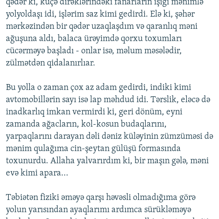
qədər ki, küçə dirəklərindəki fanarların işığı mənimlə
yolyoldaşı idi, işlərim saz kimi gedirdi. Elə ki, şəhər
mərkəzindən bir qədər uzaqlaşdım və qaranlıq məni
ağuşuna aldı, balaca ürəyimdə qorxu toxumları
cücərməyə başladı - onlar isə, məlum məsələdir,
zülmətdən qidalanırlıar.
Bu yolla o zaman çox az adam gedirdi, indiki kimi
avtomobillərin sayı isə lap məhdud idi. Tərslik, eləcə də
inadkarlıq imkan vermirdi ki, geri dönüm, eyni
zamanda ağacların, kol-kosun budaqlarını,
yarpaqlarını darayan dəli dəniz küləyinin zümzüməsi də
mənim qulağıma cin-şeytan gülüşü formasında
toxunurdu. Allaha yalvarırdım ki, bir maşın gələ, məni
evə kimi apara...
Təbiətən fiziki əməyə qarşı həvəsli olmadığıma görə
yolun yarısından ayaqlarımı ardımca sürükləməyə