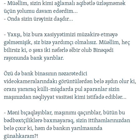
- Müəllim, sizin kimi ağlamalı aqibətlə üzləşməmək
üçün yolumu davam edərdim...
- Onda sizin ürəyiniz daşdır...
- Yaxşı, biz bura xasiyyətimizi müzakirə etməyə
gəlməmişik, siz bizə yardımçı olmalısız. Müəllim, heç
bilirsiz ki, o şəxs iki nəfərlə əlbir olub Binəqədi
rayonunda bank yarıblar.
Özü də bank binasının nəzarətedici
videokameralarındakı görüntülərdən belə aydın olur ki,
oranı yararaq külli-miqdarda pul aparanlar sizin
maşınızdan nəqliyyat vasitəsi kimi istifadə ediblər...
- Məni bıçaqlayıblar, maşınımı qaçırıblar, bütün bu
bədbəxtçiliklərə baxmayaraq, sizin ittihamlarınızdan
belə çıxır ki, həm də bankın yarılmasında
günahkaram?!