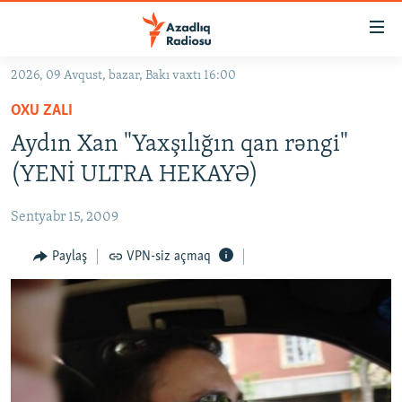
Keçid
linkləri
Əsas
2026, 09 Avqust, bazar, Bakı vaxtı 16:00
məzmuna
GÜNDƏM
OXU ZALI
qayıt
#İZAHLA
Əsas
Aydın Xan "Yaxşılığın qan rəngi"
KORRUPSIOMETR
naviqasiyaya
(YENİ ULTRA HEKAYƏ)
qayıt
#ƏSLINDƏ
Axtarışa
Sentyabr 15, 2009
FƏRQƏ BAX
keç
QANUNI DOĞRU
Paylaş
VPN-siz açmaq
ARAŞDIRMA
MULTIMEDIA
RADIO ARXIV
VIDEO
HAQQIMIZDA
FOTOQALEREYA
OXU ZALI