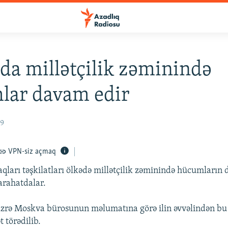
da millətçilik zəminində
lar davam edir
09
VPN-siz açmaq
aqları təşkilatları ölkədə millətçilik zəminində hücumların
arahatdalar.
üzrə Moskva bürosunun məlumatına görə ilin əvvəlindən bu
t törədilib.