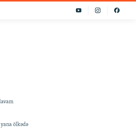
 davam
 yana ölkədə