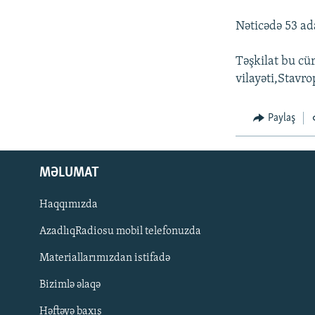
İNFOQRAFIKA
AZƏRBAYCAN ƏDƏBIYYATI KITABXANASI
MISSIYAMIZ
Nəticədə 53 ad
KARIKATURA
İSLAM VƏ DEMOKRATIYA
PEŞƏ ETIKASI VƏ JURNALISTIKA
STANDARTLARIMIZ
İZ - MƏDƏNIYYƏT PROQRAMI
Təşkilat bu cü
MATERIALLARIMIZDAN ISTIFADƏ
vilayəti,Stavro
AZADLIQRADIOSU MOBIL TELEFONUNUZDA
BIZIMLƏ ƏLAQƏ
Paylaş
XƏBƏR BÜLLETENLƏRIMIZ
MƏLUMAT
Haqqımızda
AzadlıqRadiosu mobil telefonuzda
Materiallarımızdan istifadə
Bizimlə əlaqə
BIZI IZLƏ
Həftəyə baxış