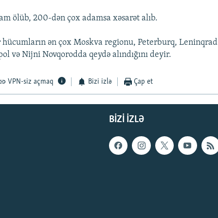
am ölüb, 200-dən çox adamsa xəsarət alıb.
r hücumların ən çox Moskva regionu, Peterburq, Leninqrad
pol və Nijni Novqorodda qeydə alındığını deyir.
VPN-siz açmaq
Bizi izlə
Çap et
BIZI IZLƏ