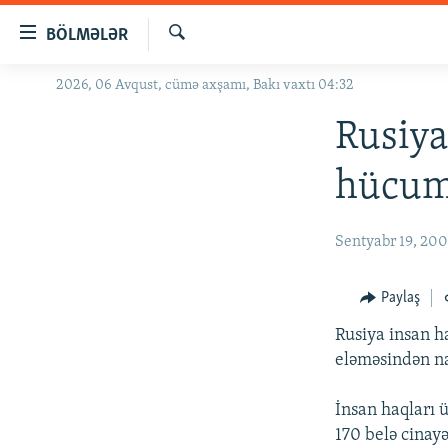
Keçid
BÖLMƏLƏR
linkləri
Axtar
Əsas
2026, 06 Avqust, cümə axşamı, Bakı vaxtı 04:32
GÜNDƏM
məzmuna
#İZAHLA
Rusiya
qayıt
Əsas
KORRUPSIOMETR
hücum
naviqasiyaya
#ƏSLINDƏ
qayıt
Axtarışa
FƏRQƏ BAX
Sentyabr 19, 20
keç
QANUNI DOĞRU
Paylaş
ARAŞDIRMA
Rusiya insan h
MULTIMEDIA
eləməsindən n
RADIO ARXIV
VIDEO
İnsan haqları 
HAQQIMIZDA
FOTOQALEREYA
OXU ZALI
170 belə cinayə