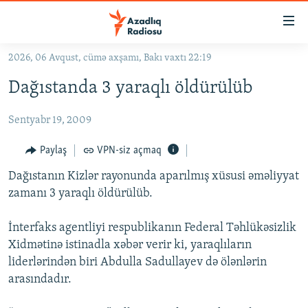
Keçid
linkləri
Əsas
2026, 06 Avqust, cümə axşamı, Bakı vaxtı 22:19
məzmuna
GÜNDƏM
Dağıstanda 3 yaraqlı öldürülüb
qayıt
#İZAHLA
Əsas
Sentyabr 19, 2009
KORRUPSIOMETR
naviqasiyaya
qayıt
#ƏSLINDƏ
Paylaş
VPN-siz açmaq
Axtarışa
FƏRQƏ BAX
keç
Dağıstanın Kizlər rayonunda aparılmış xüsusi əməliyyat
zamanı 3 yaraqlı öldürülüb.
QANUNI DOĞRU
ARAŞDIRMA
İnterfaks agentliyi respublikanın Federal Təhlükəsizlik
Xidmətinə istinadla xəbər verir ki, yaraqlıların
MULTIMEDIA
liderlərindən biri Abdulla Sadullayev də ölənlərin
RADIO ARXIV
VIDEO
arasındadır.
HAQQIMIZDA
FOTOQALEREYA
OXU ZALI