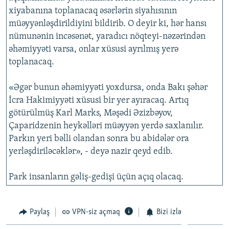
İNFOQRAFIKA
AZƏRBAYCAN ƏDƏBIYYATI KITABXANASI
MISSIYAMIZ
xiyabanına toplanacaq əsərlərin siyahısının
BIZI IZLƏ
müəyyənləşdirildiyini bildirib. O deyir ki, hər hansı
KARIKATURA
İSLAM VƏ DEMOKRATIYA
PEŞƏ ETIKASI VƏ JURNALISTIKA STANDARTLARIMIZ
nümunənin incəsənət, yaradıcı nöqteyi-nəzərindən
İZ - MƏDƏNIYYƏT PROQRAMI
MATERIALLARIMIZDAN ISTIFADƏ
əhəmiyyəti varsa, onlar xüsusi ayrılmış yerə
toplanacaq.
AZADLIQRADIOSU MOBIL TELEFONUNUZDA
RFE/RL-in bütün saytları
BIZIMLƏ ƏLAQƏ
«Əgər bunun əhəmiyyəti yoxdursa, onda Bakı şəhər
İcra Hakimiyyəti xüsusi bir yer ayıracaq. Artıq
XƏBƏR BÜLLETENLƏRIMIZ
götürülmüş Karl Marks, Məşədi Əzizbəyov,
Çaparidzenin heykəlləri müəyyən yerdə saxlanılır.
Parkın yeri bəlli olandan sonra bu abidələr ora
yerləşdiriləcəklər», - deyə nazir qeyd edib.
Park insanların gəliş-gedişi üçün açıq olacaq.
Paylaş
VPN-siz açmaq
Bizi izlə