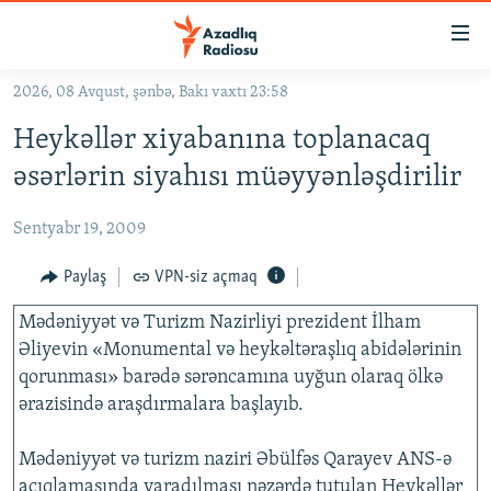
Keçid
linkləri
Əsas
2026, 08 Avqust, şənbə, Bakı vaxtı 23:58
məzmuna
GÜNDƏM
Heykəllər xiyabanına toplanacaq
qayıt
#İZAHLA
Əsas
əsərlərin siyahısı müəyyənləşdirilir
KORRUPSIOMETR
naviqasiyaya
qayıt
Sentyabr 19, 2009
#ƏSLINDƏ
Axtarışa
FƏRQƏ BAX
Paylaş
VPN-siz açmaq
keç
QANUNI DOĞRU
Mədəniyyət və Turizm Nazirliyi prezident İlham
Əliyevin «Monumental və heykəltəraşlıq abidələrinin
ARAŞDIRMA
qorunması» barədə sərəncamına uyğun olaraq ölkə
MULTIMEDIA
ərazisində araşdırmalara başlayıb.
RADIO ARXIV
VIDEO
Mədəniyyət və turizm naziri Əbülfəs Qarayev ANS-ə
HAQQIMIZDA
FOTOQALEREYA
OXU ZALI
açıqlamasında yaradılması nəzərdə tutulan Heykəllər