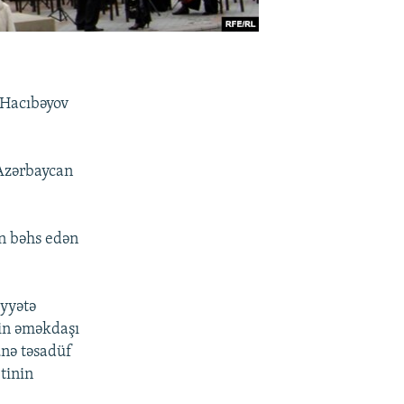
 Hacıbəyov
 Azərbaycan
ən bəhs edən
iyyətə
nin əməkdaşı
ünə təsadüf
tinin