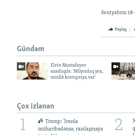
Sentyabrın 18-
Paylaş
Gündəm
Elvin Mustafayev
azadlıqda: 'Milyonluq yox,
minlik korrupsiya var'
Çox izlənən
1
2
X
Tramp: 'İranla
müharibədənsə, razılaşmaya