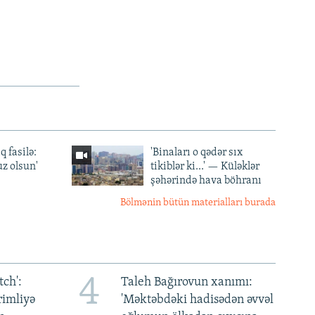
q fasilə:
'Binaları o qədər sıx
z olsun'
tikiblər ki...' — Küləklər
şəhərində hava böhranı
Bölmənin bütün materialları burada
4
ch':
Taleh Bağırovun xanımı:
rimliyə
'Məktəbdəki hadisədən əvvəl