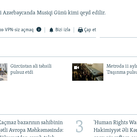
i Azərbaycanda Musiqi Günü kimi qeyd edilir.
VPN-siz açmaq
Bizi izlə
Çap et
Gürcüstan ali təhsili
Metroda 11 aylı
pulsuz etdi
'Daşınma pulsu
3
açmaz bazarının sahibinin
'Human Rights Wat
qətli Avropa Məhkəməsində:
Hakimiyyət Əli Kə