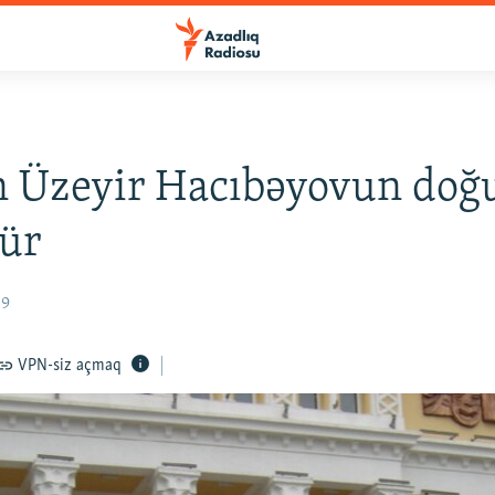
n Üzeyir Hacıbəyovun do
ür
09
VPN-siz açmaq