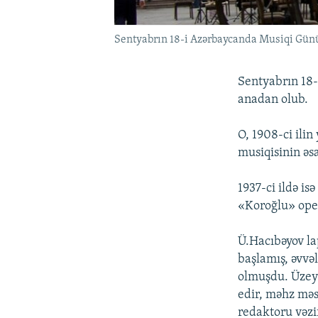
Sentyabrın 18-i Azərbaycanda Musiqi Günü 
Sentyabrın 18-
anadan olub.
O, 1908-ci ili
musiqisinin əsa
1937-ci ildə i
«Koroğlu» oper
Ü.Hacıbəyov la
başlamış, əvvə
olmuşdu. Üzeyi
edir, məhz məs
redaktoru vəzif