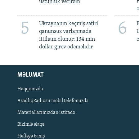
üstünlük verirəm'
5
6
Ukraynanın keçmiş səfiri
qanunsuz varlanmada
ittiham olunur: 134 min
e
dollar girov ödəməlidir
MƏLUMAT
Haqqımızda
AzadlıqRadiosu mobil telefonuzda
Materiallarımızdan istifadə
BIZI IZLƏ
Bizimlə əlaqə
Həftəyə baxış