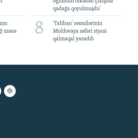
n
oğlumun ölkədən çıxışına
qadağa qoyulmuşdu'
8
ənim
'Taliban' rəsmilərinin
BŞ mənə
Moldovaya səfəri siyasi
qalmaqal yaradıb