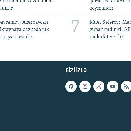
Hökumətdən cavab tələb
qarşı pis rəftara so
olunur
qoymalıdır
7
Bayramov: Azərbaycan
Rüfət Səfərov: 'M
Ukraynaya qaz tədarük
günahımdır ki, A
tməyə hazırdır
mükafat verib?'
BIZI IZLƏ