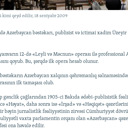
kimi qeyd edilir, 18 sentyabr 2009
də Azərbaycan bəstəkarı, publisist və ictimai xadim Üzeyir
n yanvarın 12-də «Leyli və Məcnun» operası ilə professional
sını qoyub. Bu, şərqdə ilk opera hesab olunur.
sə bəstəkarın Azərbaycan xalqının qəhrəmanlıq salnaməsind
asının ilk tamaşası olub.
p gənclik çağlarından 1905-ci Bakıda ədəbi-publisistik fəal
lcə «Həyat», daha sonra isə «İrşad» və «Həqiqət» qəzetləri
r bəyin jurnalistlik fəaliyyətinin zirvəsi Cümhuriyyət dövr
uliyyətli vaxta parlamentin orqanı olan «Azərbaycan» qəze
əsi ona həvalə edilir.