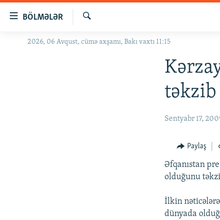
Keçid
BÖLMƏLƏR
linkləri
Axtar
Əsas
2026, 06 Avqust, cümə axşamı, Bakı vaxtı 11:15
GÜNDƏM
məzmuna
#İZAHLA
Kərzay
qayıt
Əsas
KORRUPSIOMETR
təkzib
naviqasiyaya
#ƏSLINDƏ
qayıt
Axtarışa
FƏRQƏ BAX
Sentyabr 17, 200
keç
QANUNI DOĞRU
Paylaş
ARAŞDIRMA
Əfqanıstan pre
MULTIMEDIA
olduğunu təkzi
RADIO ARXIV
VIDEO
İlkin nəticələr
HAQQIMIZDA
FOTOQALEREYA
OXU ZALI
dünyada olduğ