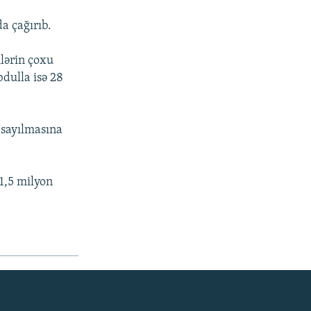
a çağırıb.
ilərin çoxu
bdulla isə 28
 sayılmasına
1,5 milyon