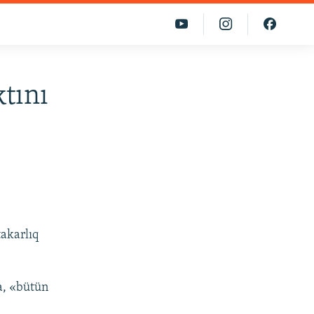
ktını
takarlıq
sa, «bütün