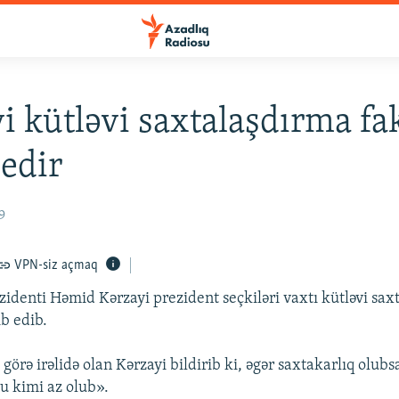
i kütləvi saxtalaşdırma fa
 edir
9
VPN-siz açmaq
zidenti Həmid Kərzayi prezident seçkiləri vaxtı kütləvi sax
b edib.
ə görə irəlidə olan Kərzayi bildirib ki, əgər saxtakarlıq olub
u kimi az olub».