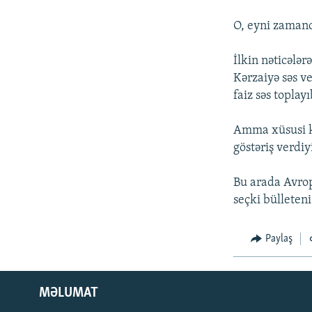
İNFOQRAFIKA
AZƏRBAYCAN ƏDƏBIYYATI KITABXANASI
MISSIYAMIZ
O, eyni zamanda
KARIKATURA
İSLAM VƏ DEMOKRATIYA
PEŞƏ ETIKASI VƏ JURNALISTIKA
STANDARTLARIMIZ
İZ - MƏDƏNIYYƏT PROQRAMI
İlkin nəticələr
MATERIALLARIMIZDAN ISTIFADƏ
Kərzaiyə səs ve
AZADLIQRADIOSU MOBIL TELEFONUNUZDA
faiz səs toplayı
BIZIMLƏ ƏLAQƏ
Amma xüsusi ko
XƏBƏR BÜLLETENLƏRIMIZ
göstəriş verdi
Bu arada Avrop
seçki bülleteni
Paylaş
MƏLUMAT