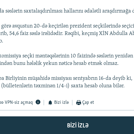
 səslərin saxtalaşdırılması hallarını ədalətli araşdırmağa d
ə görə avqustun 20-də keçirilən prezident seçkilərində seçic
rib, 54,6 faiz səslə irəlidədir. Rəqibi, keçmiş XİN Abdulla A
b.
missiya seçki məntəqələrinin 10 faizində səslərin yenidən
yindən bunu hələlik yekun nəticə hesab etmək olmaz.
a Birliyinin müşahidə missiyası sentyabrın 16-da deyib ki, 
 (bülletenlərin təxminən 1/4-i) saxta hesab oluna bilər.
VPN-siz açmaq
Bizi izlə
Çap et
BIZI IZLƏ