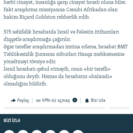
hərbi cinayət, insanlığa qarşı cinayət hesab oluna bilər.
İNFOQRAFIKA
AZƏRBAYCAN ƏDƏBIYYATI KITABXANASI
MISSIYAMIZ
Fakt araşdırma missiyasına Cənubi Afrikadan olan
BIZI IZLƏ
KARIKATURA
İSLAM VƏ DEMOKRATIYA
PEŞƏ ETIKASI VƏ JURNALISTIKA STANDARTLARIMIZ
hakim Riçard Goldston rəhbərlik edib.
İZ - MƏDƏNIYYƏT PROQRAMI
MATERIALLARIMIZDAN ISTIFADƏ
575 səhifəlik hesabatda İsrail və Fələstin ittihamları
AZADLIQRADIOSU MOBIL TELEFONUNUZDA
RFE/RL-in bütün saytları
diqqətlə araşdırmağa çağırılır.
Əgər tərəflər araşdırmadan imtina edərsə, hesabat BMT
BIZIMLƏ ƏLAQƏ
Təhlükəsizlik Şurasına sübutları Haaqa məhkəməsinə
XƏBƏR BÜLLETENLƏRIMIZ
yönəltməyi tövsiyə edir.
İsrail hesabatı qəbul etməyib, onun «bir tərəfli»
olduğunu deyib. Həmas da hesabatın «balanslı»
olmadığını bildirib.
Paylaş
VPN-siz açmaq
Bizi izlə
BIZI IZLƏ