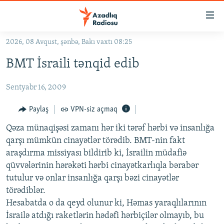
Keçid
linkləri
Əsas
2026, 08 Avqust, şənbə, Bakı vaxtı 08:25
məzmuna
GÜNDƏM
BMT İsraili tənqid edib
qayıt
#İZAHLA
Əsas
Sentyabr 16, 2009
KORRUPSIOMETR
naviqasiyaya
qayıt
#ƏSLINDƏ
Paylaş
VPN-siz açmaq
Axtarışa
FƏRQƏ BAX
keç
Qəza münaqişəsi zamanı hər iki tərəf hərbi və insanlığa
qarşı mümkün cinayətlər törədib. BMT-nin fakt
QANUNI DOĞRU
araşdırma missiyası bildirib ki, İsrailin müdafiə
ARAŞDIRMA
qüvvələrinin hərəkəti hərbi cinayətkarlıqla bərabər
tutulur və onlar insanlığa qarşı bəzi cinayətlər
MULTIMEDIA
törədiblər.
RADIO ARXIV
VIDEO
Hesabatda o da qeyd olunur ki, Həmas yaraqlılarının
HAQQIMIZDA
İsrailə atdığı raketlərin hədəfi hərbiçilər olmayıb, bu
FOTOQALEREYA
OXU ZALI