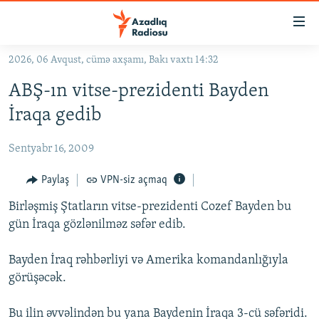
Keçid
linkləri
Əsas
2026, 06 Avqust, cümə axşamı, Bakı vaxtı 14:32
məzmuna
GÜNDƏM
ABŞ-ın vitse-prezidenti Bayden
qayıt
#İZAHLA
Əsas
İraqa gedib
KORRUPSIOMETR
naviqasiyaya
qayıt
Sentyabr 16, 2009
#ƏSLINDƏ
Axtarışa
FƏRQƏ BAX
Paylaş
VPN-siz açmaq
keç
QANUNI DOĞRU
Birləşmiş Ştatların vitse-prezidenti Cozef Bayden bu
gün İraqa gözlənilməz səfər edib.
ARAŞDIRMA
MULTIMEDIA
Bayden İraq rəhbərliyi və Amerika komandanlığıyla
görüşəcək.
RADIO ARXIV
VIDEO
HAQQIMIZDA
FOTOQALEREYA
OXU ZALI
Bu ilin əvvəlindən bu yana Baydenin İraqa 3-cü səfəridi.