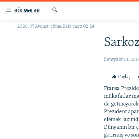
Keçid
BÖLMƏLƏR
linkləri
Axtar
Əsas
2026, 07 Avqust, cümə, Bakı vaxtı 02:24
GÜNDƏM
məzmuna
#İZAHLA
Sarkoz
qayıt
Əsas
KORRUPSIOMETR
naviqasiyaya
Sentyabr 14, 20
#ƏSLINDƏ
qayıt
Axtarışa
FƏRQƏ BAX
Paylaş
keç
QANUNI DOĞRU
Fransa Prezide
ARAŞDIRMA
mükafatlar məs
da getməyəcək
MULTIMEDIA
Prezident apar
RADIO ARXIV
VIDEO
eləmək lazımdı
Dünyanın bir ço
HAQQIMIZDA
FOTOQALEREYA
OXU ZALI
gətirmiş və so