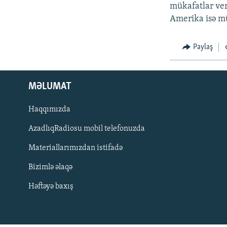
İNFOQRAFIKA
AZƏRBAYCAN ƏDƏBIYYATI KITABXANASI
MISSIYAMIZ
mükafatlar ver
Amerika isə m
KARIKATURA
İSLAM VƏ DEMOKRATIYA
PEŞƏ ETIKASI VƏ JURNALISTIKA
STANDARTLARIMIZ
İZ - MƏDƏNIYYƏT PROQRAMI
Paylaş
MATERIALLARIMIZDAN ISTIFADƏ
AZADLIQRADIOSU MOBIL TELEFONUNUZDA
BIZIMLƏ ƏLAQƏ
MƏLUMAT
XƏBƏR BÜLLETENLƏRIMIZ
Haqqımızda
AzadlıqRadiosu mobil telefonuzda
Materiallarımızdan istifadə
Bizimlə əlaqə
Həftəyə baxış
BIZI IZLƏ