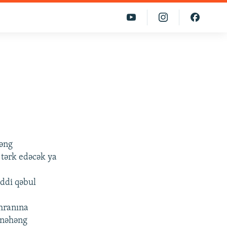
həng
 tərk edəcək ya
iddi qəbul
öhranına
 nəhəng