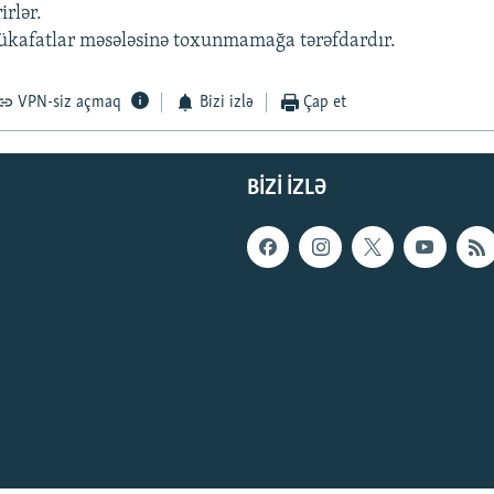
irlər.
ükafatlar məsələsinə toxunmamağa tərəfdardır.
VPN-siz açmaq
Bizi izlə
Çap et
BIZI IZLƏ