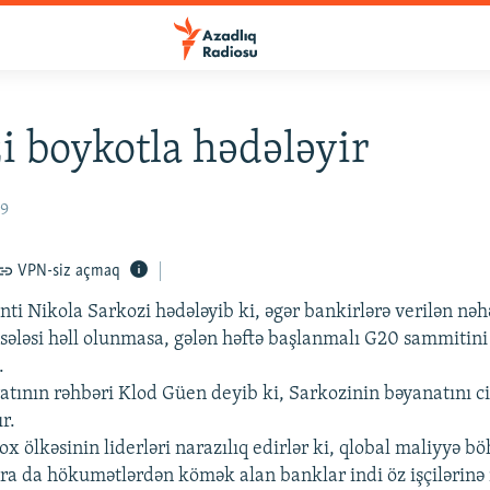
i boykotla hədələyir
09
VPN-siz açmaq
nti Nikola Sarkozi hədələyib ki, əgər bankirlərə verilən nə
ələsi həll olunmasa, gələn həftə başlanmalı G20 sammitini
.
atının rəhbəri Klod Güen deyib ki, Sarkozinin bəyanatını c
r.
x ölkəsinin liderləri narazılıq edirlər ki, qlobal maliyyə b
nra da hökumətlərdən kömək alan banklar indi öz işçilərinə