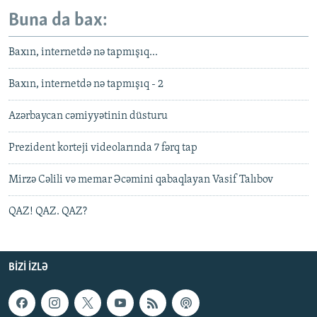
Buna da bax:
Baxın, internetdə nə tapmışıq...
Baxın, internetdə nə tapmışıq - 2
Azərbaycan cəmiyyətinin düsturu
Prezident korteji videolarında 7 fərq tap
Mirzə Cəlili və memar Əcəmini qabaqlayan Vasif Talıbov
QAZ! QAZ. QAZ?
BIZI IZLƏ