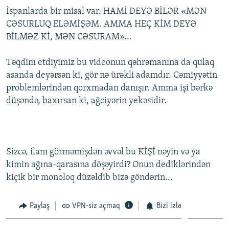
İspanlarda bir misal var. HAMİ DEYƏ BİLƏR «MƏN
CƏSURLUQ ELƏMİŞƏM. AMMA HEÇ KİM DEYƏ
BİLMƏZ Kİ, MƏN CƏSURAM»...
Təqdim etdiyimiz bu videonun qəhrəmanına da qulaq
asanda deyərsən ki, gör nə ürəkli adamdır. Cəmiyyətin
problemlərindən qorxmadan danışır. Amma işi bərkə
düşəndə, baxırsan ki, ağciyərin yekəsidir.
Sizcə, ilanı görməmişdən əvvəl bu KİŞİ nəyin və ya
kimin ağına-qarasına döşəyirdi? Onun dediklərindən
kiçik bir monoloq düzəldib bizə göndərin...
Paylaş
VPN-siz açmaq
Bizi izlə