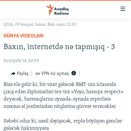
Keçid
linkləri
Əsas
2026, 09 Avqust, bazar, Bakı vaxtı 12:55
məzmuna
GÜNDƏM
DÜNYA VIDEOLARI
qayıt
#İZAHLA
Əsas
Baxın, internetdə nə tapmışıq - 3
KORRUPSIOMETR
naviqasiyaya
qayıt
Sentyabr 14, 2009
#ƏSLINDƏ
Axtarışa
FƏRQƏ BAX
Paylaş
VPN-siz açmaq
keç
QANUNI DOĞRU
Bizə elə gəlir ki, bir vaxt gələcək BMT-nin iclasında
çıxış edən diplomatlar tez-tez «Yoyo, hamıya respect»
ARAŞDIRMA
deyəcək, barmaqlarını oynada-oynada reperlərə
MULTIMEDIA
məxsus əl jestlərindən nitqlərinə qüvvət verəcəklər.
RADIO ARXIV
VIDEO
Səbəbi odur ki, nəsil dəyişəcək, replə böyüyən gənclər
HAQQIMIZDA
FOTOQALEREYA
OXU ZALI
gələcək hakimiyyətə.