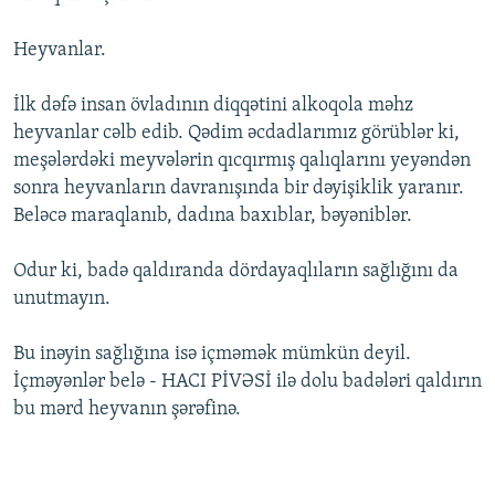
Heyvanlar.
İlk dəfə insan övladının diqqətini alkoqola məhz
heyvanlar cəlb edib. Qədim əcdadlarımız görüblər ki,
meşələrdəki meyvələrin qıcqırmış qalıqlarını yeyəndən
sonra heyvanların davranışında bir dəyişiklik yaranır.
Beləcə maraqlanıb, dadına baxıblar, bəyəniblər.
Odur ki, badə qaldıranda dördayaqlıların sağlığını da
unutmayın.
Bu inəyin sağlığına isə içməmək mümkün deyil.
İçməyənlər belə - HACI PİVƏSİ ilə dolu badələri qaldırın
bu mərd heyvanın şərəfinə.