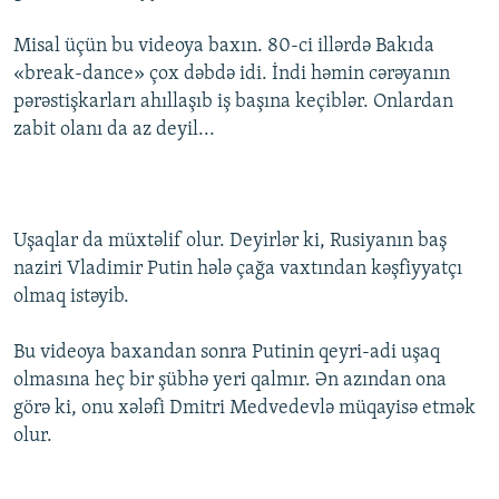
İNFOQRAFIKA
AZƏRBAYCAN ƏDƏBIYYATI KITABXANASI
MISSIYAMIZ
BIZI IZLƏ
Misal üçün bu videoya baxın. 80-ci illərdə Bakıda
KARIKATURA
İSLAM VƏ DEMOKRATIYA
PEŞƏ ETIKASI VƏ JURNALISTIKA STANDARTLARIMIZ
«break-dance» çox dəbdə idi. İndi həmin cərəyanın
pərəstişkarları ahıllaşıb iş başına keçiblər. Onlardan
İZ - MƏDƏNIYYƏT PROQRAMI
MATERIALLARIMIZDAN ISTIFADƏ
zabit olanı da az deyil...
AZADLIQRADIOSU MOBIL TELEFONUNUZDA
RFE/RL-in bütün saytları
BIZIMLƏ ƏLAQƏ
XƏBƏR BÜLLETENLƏRIMIZ
Uşaqlar da müxtəlif olur. Deyirlər ki, Rusiyanın baş
naziri Vladimir Putin hələ çağa vaxtından kəşfiyyatçı
olmaq istəyib.
Bu videoya baxandan sonra Putinin qeyri-adi uşaq
olmasına heç bir şübhə yeri qalmır. Ən azından ona
görə ki, onu xələfi Dmitri Medvedevlə müqayisə etmək
olur.