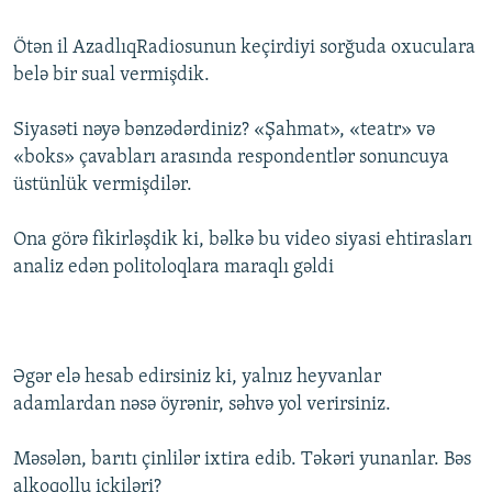
Ötən il AzadlıqRadiosunun keçirdiyi sorğuda oxuculara
belə bir sual vermişdik.
Siyasəti nəyə bənzədərdiniz? «Şahmat», «teatr» və
«boks» çavabları arasında respondentlər sonuncuya
üstünlük vermişdilər.
Ona görə fikirləşdik ki, bəlkə bu video siyasi ehtirasları
analiz edən politoloqlara maraqlı gəldi
Əgər elə hesab edirsiniz ki, yalnız heyvanlar
adamlardan nəsə öyrənir, səhvə yol verirsiniz.
Məsələn, barıtı çinlilər ixtira edib. Təkəri yunanlar. Bəs
alkoqollu içkiləri?