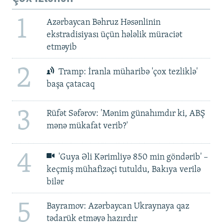
1
Azərbaycan Bəhruz Həsənlinin
ekstradisiyası üçün hələlik müraciət
etməyib
2
Tramp: İranla müharibə 'çox tezliklə'
başa çatacaq
3
Rüfət Səfərov: 'Mənim günahımdır ki, ABŞ
mənə mükafat verib?'
4
'Guya Əli Kərimliyə 850 min göndərib' –
keçmiş mühafizəçi tutuldu, Bakıya verilə
bilər
5
Bayramov: Azərbaycan Ukraynaya qaz
tədarük etməyə hazırdır