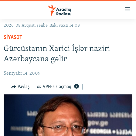
Keçid
linkləri
Əsas
2026, 08 Avqust, şənbə, Bakı vaxtı 14:08
məzmuna
GÜNDƏM
SIYASƏT
qayıt
#İZAHLA
Əsas
Gürcüstanın Xarici İşlər naziri
KORRUPSIOMETR
naviqasiyaya
Azərbaycana gəlir
qayıt
#ƏSLINDƏ
Axtarışa
Sentyabr 14, 2009
FƏRQƏ BAX
keç
QANUNI DOĞRU
Paylaş
VPN-siz açmaq
ARAŞDIRMA
MULTIMEDIA
RADIO ARXIV
VIDEO
HAQQIMIZDA
FOTOQALEREYA
OXU ZALI