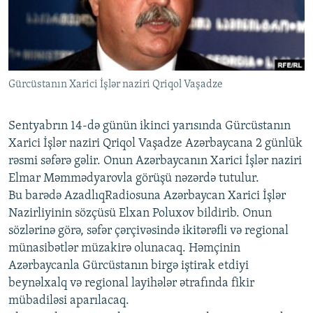
İNFOQRAFIKA
AZƏRBAYCAN ƏDƏBIYYATI KITABXANASI
MISSIYAMIZ
BIZI IZLƏ
KARIKATURA
İSLAM VƏ DEMOKRATIYA
PEŞƏ ETIKASI VƏ JURNALISTIKA STANDARTLARIMIZ
İZ - MƏDƏNIYYƏT PROQRAMI
MATERIALLARIMIZDAN ISTIFADƏ
Gürcüstanın Xarici İşlər naziri Qriqol Vaşadze
AZADLIQRADIOSU MOBIL TELEFONUNUZDA
RFE/RL-in bütün saytları
BIZIMLƏ ƏLAQƏ
Sentyabrın 14-də günün ikinci yarısında Gürcüstanın
XƏBƏR BÜLLETENLƏRIMIZ
Xarici İşlər naziri Qriqol Vaşadze Azərbaycana 2 günlük
rəsmi səfərə gəlir. Onun Azərbaycanın Xarici İşlər naziri
Elmar Məmmədyarovla görüşü nəzərdə tutulur.
Bu barədə AzadlıqRadiosuna Azərbaycan Xarici İşlər
Nazirliyinin sözçüsü Elxan Poluxov bildirib. Onun
sözlərinə görə, səfər çərçivəsində ikitərəfli və regional
münasibətlər müzakirə olunacaq. Həmçinin
Azərbaycanla Gürcüstanın birgə iştirak etdiyi
beynəlxalq və regional layihələr ətrafında fikir
mübadiləsi aparılacaq.