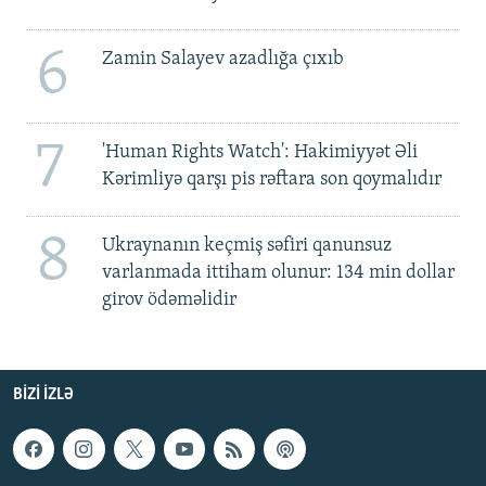
6
Zamin Salayev azadlığa çıxıb
7
'Human Rights Watch': Hakimiyyət Əli
Kərimliyə qarşı pis rəftara son qoymalıdır
8
Ukraynanın keçmiş səfiri qanunsuz
varlanmada ittiham olunur: 134 min dollar
girov ödəməlidir
BIZI IZLƏ