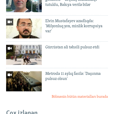
tutuldu, Bakıya verilə bilər
Elvin Mustafayev azadlıqda:
'Milyonluq yox, minlik korrupsiya
var'
Gürcüstan ali təhsili pulsuz etdi
Metroda 11 aylıq fasilə: 'Daşınma
pulsuz olsun'
Bölmənin bütün materialları burada
Çox izlənən