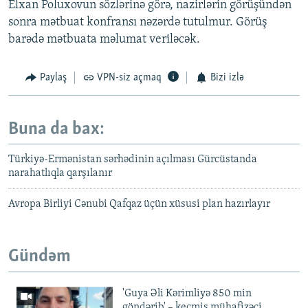
Elxan Poluxovun sözlərinə görə, nazirlərin görüşündən
sonra mətbuat konfransı nəzərdə tutulmur. Görüş
barədə mətbuata məlumat veriləcək.
Paylaş
VPN-siz açmaq
Bizi izlə
Buna da bax:
Türkiyə-Ermənistan sərhədinin açılması Gürcüstanda
narahatlıqla qarşılanır
Avropa Birliyi Cənubi Qafqaz üçün xüsusi plan hazırlayır
Gündəm
'Guya Əli Kərimliyə 850 min
göndərib' – keçmiş mühafizəçi