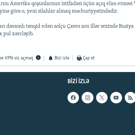
arını Amerika qoşunlarının istifadəsi üçün açıq elan etməsi
iyinə görə o, yeni silahlar almaq məcburiyyətindədir.
arı davamlı tənqid edən solçu Çaves son illər ərzində Rusiya 
 pul xərcləyib.
VPN-siz açmaq
Bizi izlə
Çap et
BIZI IZLƏ