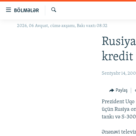
Keçid
BÖLMƏLƏR
linkləri
Axtar
Əsas
2026, 06 Avqust, cümə axşamı, Bakı vaxtı 08:32
GÜNDƏM
məzmuna
#İZAHLA
Rusiya
qayıt
Əsas
KORRUPSIOMETR
kredit
naviqasiyaya
#ƏSLINDƏ
qayıt
Axtarışa
FƏRQƏ BAX
Sentyabr 14, 20
keç
QANUNI DOĞRU
Paylaş
ARAŞDIRMA
Prezident Uqo 
MULTIMEDIA
üçün Rusiya on
RADIO ARXIV
VIDEO
tankı və S-300 
HAQQIMIZDA
FOTOQALEREYA
OXU ZALI
Ənənəvi televi