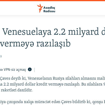
 Venesuelaya 2.2 milyard d
 verməyə razılaşıb
09
VPN-siz açmaq
Çaves deyib ki, Venesuelanın Rusiya silahları almasını mal
a 2.2 milyard dollar kredit verməyə razılaşıb. Bu silahlara 
raketləri daxildir.
ziya çıxışında xalqa müraciət edən Çaves bildirib ki, qonş