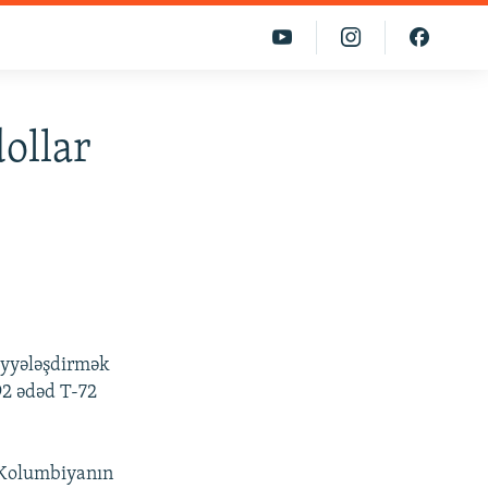
ollar
iyyələşdirmək
92 ədəd T-72
u Kolumbiyanın