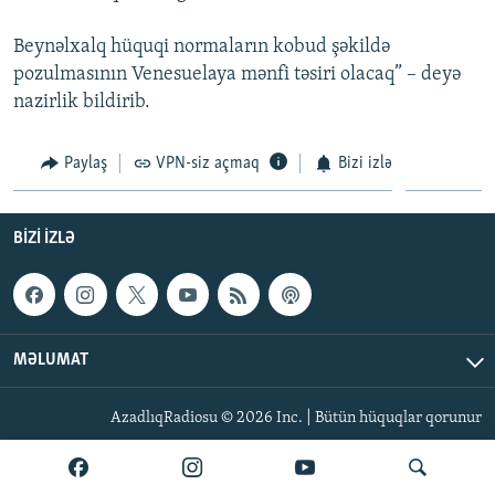
İNFOQRAFIKA
AZƏRBAYCAN ƏDƏBIYYATI KITABXANASI
MISSIYAMIZ
BIZI IZLƏ
Beynəlxalq hüquqi normaların kobud şəkildə
KARIKATURA
İSLAM VƏ DEMOKRATIYA
PEŞƏ ETIKASI VƏ JURNALISTIKA STANDARTLARIMIZ
pozulmasının Venesuelaya mənfi təsiri olacaq” – deyə
nazirlik bildirib.
İZ - MƏDƏNIYYƏT PROQRAMI
MATERIALLARIMIZDAN ISTIFADƏ
AZADLIQRADIOSU MOBIL TELEFONUNUZDA
RFE/RL-in bütün saytları
Paylaş
VPN-siz açmaq
Bizi izlə
BIZIMLƏ ƏLAQƏ
XƏBƏR BÜLLETENLƏRIMIZ
BIZI IZLƏ
MƏLUMAT
AzadlıqRadiosu © 2026 Inc. | Bütün hüquqlar qorunur