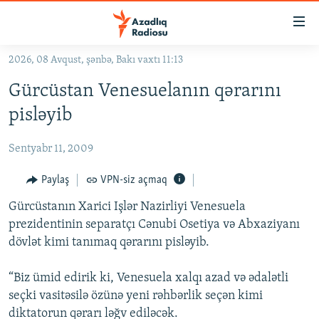
Keçid
linkləri
Əsas
2026, 08 Avqust, şənbə, Bakı vaxtı 11:13
məzmuna
GÜNDƏM
Gürcüstan Venesuelanın qərarını
qayıt
#İZAHLA
Əsas
pisləyib
KORRUPSIOMETR
naviqasiyaya
qayıt
Sentyabr 11, 2009
#ƏSLINDƏ
Axtarışa
FƏRQƏ BAX
Paylaş
VPN-siz açmaq
keç
QANUNI DOĞRU
Gürcüstanın Xarici Işlər Nazirliyi Venesuela
prezidentinin separatçı Cənubi Osetiya və Abxaziyanı
ARAŞDIRMA
dövlət kimi tanımaq qərarını pisləyib.
MULTIMEDIA
“Biz ümid edirik ki, Venesuela xalqı azad və ədalətli
RADIO ARXIV
VIDEO
seçki vasitəsilə özünə yeni rəhbərlik seçən kimi
HAQQIMIZDA
FOTOQALEREYA
OXU ZALI
diktatorun qərarı ləğv ediləcək.