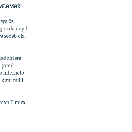
İMLƏMƏK
əyə öz
ğını da deyib.
ə səbəb ola
tədbirlərə
 şamil
ə internetə
 kimi milli
dsman Elmira