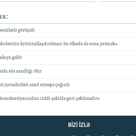
ax:
əsmilərlə görüşüb
səhvlərinin kriminallaşdırılması bu ölkədə də sona yetəcək»
akıya gəlib
da söz azadlığı ölür
i jurnalistləri azad etməyə çağırıb
emokratiyasından ciddi şəkildə geri çəkilmədir»
BIZI IZLƏ