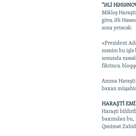
“ƏLİ HƏSƏNOV
Mikloş Haraşti
görə, Əli Həsən
sona yetəcək:
«Prezident Adm
mənim bu işlə 
sonunda məsələ
fikrincə, bloq
Amma Haraşti d
baxan müşahidə
HARAŞTİ EMİ
Haraşti bildir
baxımdan bu, 
Qənimət Zahid 