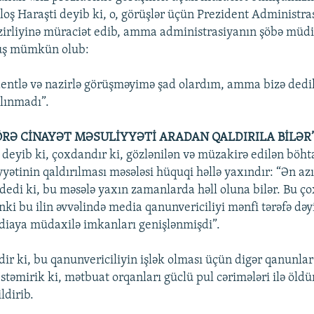
oş Haraşti deyib ki, o, görüşlər üçün Prezident Administra
azirliyinə müraciət edib, amma administrasiyanın şöbə müdir
üş mümkün olub:
dentlə və nazirlə görüşməyimə şad olardım, amma bizə dedi
alınmadı”.
RƏ CİNAYƏT MƏSULİYYƏTİ ARADAN QALDIRILA BİLƏR
 deyib ki, çoxdandır ki, gözlənilən və müzakirə edilən böht
yyətinin qaldırılması məsələsi hüquqi həllə yaxındır: “Ən az
edi ki, bu məsələ yaxın zamanlarda həll oluna bilər. Bu ço
nki bu ilin əvvəlində media qanunvericiliyi mənfi tərəfə dəy
iaya müdaxilə imkanları genişlənmişdi”.
dir ki, bu qanunvericiliyin işlək olması üçün digər qanunlar
İstəmirik ki, mətbuat orqanları güclü pul cərimələri ilə öldü
ldirib.