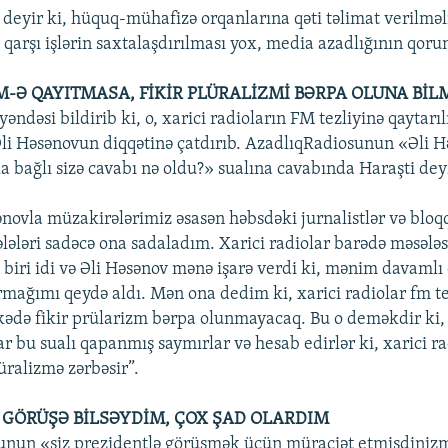
 deyir ki, hüquq-mühafizə orqanlarına qəti təlimat verilməli
rə qarşı işlərin saxtalaşdırılması yox, media azadlığının qor
M-Ə QAYITMASA, FİKİR PLÜRALİZMİ BƏRPA OLUNA BİL
ndəsi bildirib ki, o, xarici radioların FM tezliyinə qaytarı
Əli Həsənovun diqqətinə çatdırıb. AzadlıqRadiosunun «Əli 
la bağlı sizə cavabı nə oldu?» sualına cavabında Haraşti dey
ənovla müzakirələrimiz əsasən həbsdəki jurnalistlər və bloq
ələləri sadəcə ona sadaladım. Xarici radiolar barədə məsələs
biri idi və Əli Həsənov mənə işarə verdi ki, mənim davamlı
rmağımı qeydə aldı. Mən ona dedim ki, xarici radiolar fm te
ədə fikir prülarizm bərpa olunmayacaq. Bu o deməkdir ki, o
lar bu sualı qapanmış saymırlar və hesab edirlər ki, xarici r
üralizmə zərbəsir”.
 GÖRÜŞƏ BİLSƏYDİM, ÇOX ŞAD OLARDIM
unun «siz prezidentlə görüşmək üçün müraciət etmişdinizm