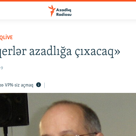
QLIVE
erlər azadlığa çıxacaq»
09
VPN-siz açmaq