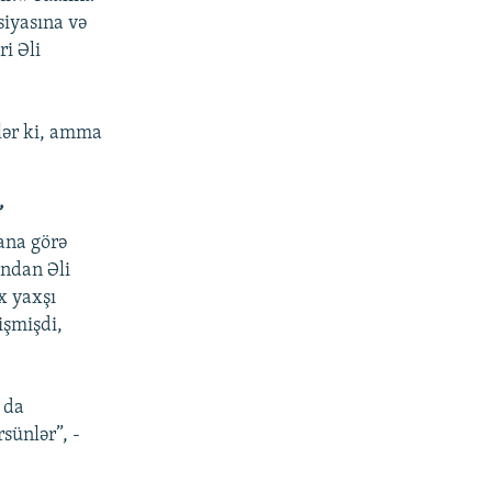
siyasına və
i Əli
lər ki, amma
”
ana görə
ından Əli
x yaxşı
işmişdi,
 da
rsünlər”, -