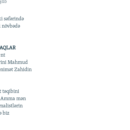
üşüb
i səfərində
i növbədə
CAQLAR
ent
üavini Mahmud
ənimət Zahidin
 təqibini
r. Amma mən
nalistlərin
ə biz