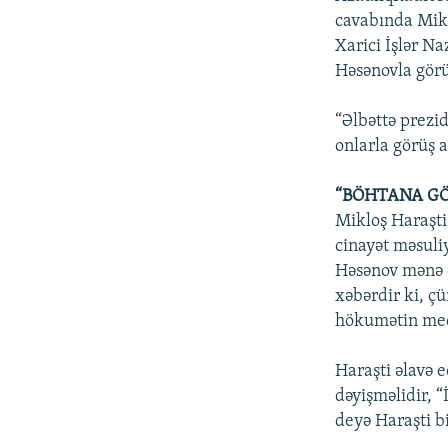
cavabında Mikl
Xarici İşlər N
Həsənovla gör
“Əlbəttə prezi
onlarla görüş 
“BÖHTANA GÖ
Mikloş Haraşti
cinayət məsuli
Həsənov mənə d
xəbərdir ki, çü
hökumətin med
Haraşti əlavə e
dəyişməlidir, “
deyə Haraşti bi