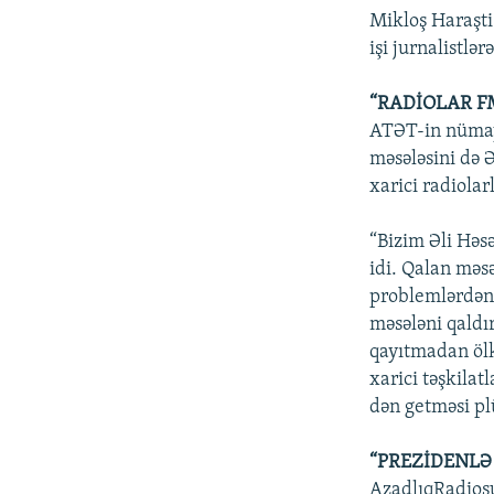
Mikloş Haraşti
işi jurnalistlə
“RADİOLAR F
ATƏT-in nümayə
məsələsini də 
xarici radiolar
“Bizim Əli Həs
idi. Qalan məs
problemlərdən 
məsələni qaldı
qayıtmadan ölk
xarici təşkilat
dən getməsi pl
“PREZİDENLƏ
AzadlıqRadios