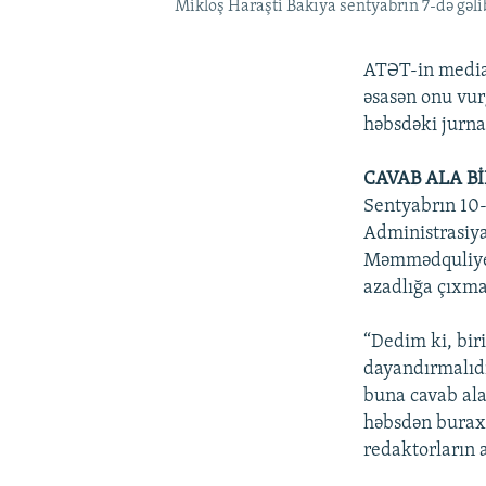
Mikloş Haraşti Bakıya sentyabrın 7-də gəl
ATƏT-in media 
əsasən onu vur
həbsdəki jurnal
CAVAB ALA B
Sentyabrın 10-
Administrasiya
Məmmədquliyev
azadlığa çıxmas
“Dedim ki, bir
dayandırmalıd
buna cavab ala 
həbsdən buraxı
redaktorların 