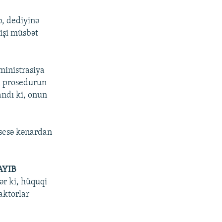
b, dediyinə
 işi müsbət
ministrasiya
i prosedurun
andı ki, onun
osesə kənardan
AYIB
ər ki, hüquqi
ktorlar