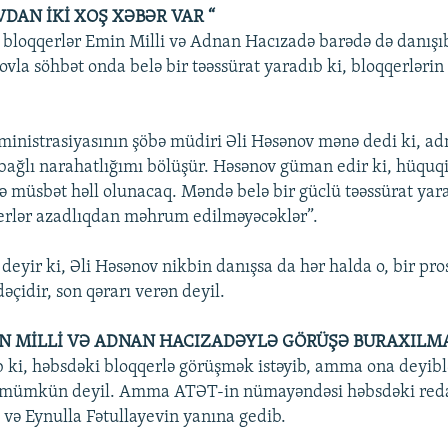
DAN İKİ XOŞ XƏBƏR VAR “
 bloqqerlər Emin Milli və Adnan Hacızadə barədə də danışı
ovla söhbət onda belə bir təəssürat yaradıb ki, bloqqerlərin
inistrasiyasının şöbə müdiri Əli Həsənov mənə dedi ki, ad
bağlı narahatlığımı bölüşür. Həsənov güman edir ki, hüquq
 müsbət həll olunacaq. Məndə belə bir güclü təəssürat yar
qerlər azadlıqdan məhrum edilməyəcəklər”.
eyir ki, Əli Həsənov nikbin danışsa da hər halda o, bir pr
çidir, son qərarı verən deyil.
N MİLLİ VƏ ADNAN HACIZADƏYLƏ GÖRÜŞƏ BURAXILM
ib ki, həbsdəki bloqqerlə görüşmək istəyib, amma ona deyibl
mümkün deyil. Amma ATƏT-in nümayəndəsi həbsdəki reda
və Eynulla Fətullayevin yanına gedib.