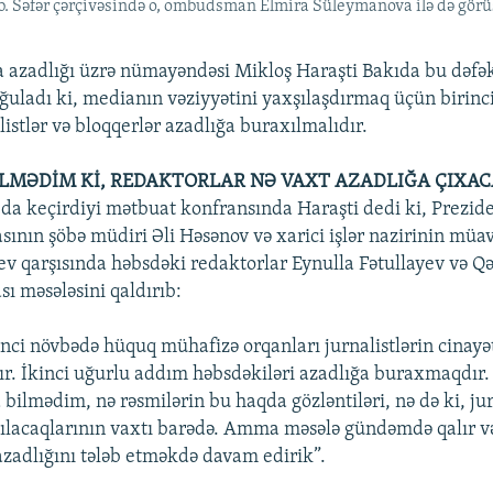
ib. Səfər çərçivəsində o, ombudsman Elmira Süleymanova ilə də gör
azadlığı üzrə nümayəndəsi Mikloş Haraşti Bakıda bu dəfək
ğuladı ki, medianın vəziyyətini yaxşılaşdırmaq üçün birinc
istlər və bloqqerlər azadlığa buraxılmalıdır.
İLMƏDİM Kİ, REDAKTORLAR NƏ VAXT AZADLIĞA ÇIXA
da keçirdiyi mətbuat konfransında Haraşti dedi ki, Prezid
sının şöbə müdiri Əli Həsənov və xarici işlər nazirinin m
 qarşısında həbsdəki redaktorlar Eynulla Fətullayev və Q
ı məsələsini qaldırıb:
inci növbədə hüquq mühafizə orqanları jurnalistlərin cinayət
ır. İkinci uğurlu addım həbsdəkiləri azadlığa buraxmaqdı
bilmədim, nə rəsmilərin bu haqda gözləntiləri, nə də ki, jur
lacaqlarının vaxtı barədə. Amma məsələ gündəmdə qalır v
azadlığını tələb etməkdə davam edirik”.