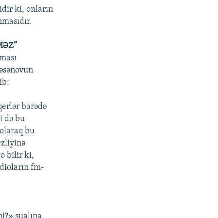
dir ki, onların
unmasıdır.
MƏZ”
lması
Həsənovun
ib:
qerlər barədə
i də bu
 olaraq bu
zliyinə
 bilir ki,
adioların fm-
i?» sualına