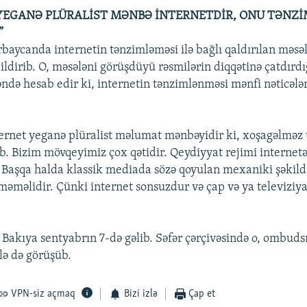
YEGANƏ PLÜRALİST MƏNBƏ İNTERNETDİR, ONU TƏNZ
”
baycanda internetin tənzimləməsi ilə bağlı qaldırılan məsəl
ldirib. O, məsələni görüşdüyü rəsmilərin diqqətinə çatdırdı
də hesab edir ki, internetin tənzimlənməsi mənfi nəticələr
ternet yeganə plüralist məlumat mənbəyidir ki, xoşagəlməz 
. Bizim mövqeyimiz çox qətidir. Qeydiyyat rejimi internetə
 Başqa halda klassik mediada sözə qoyulan mexaniki şəkild
məməlidir. Çünki internet sonsuzdur və çap və ya televiziya
 Bakıya sentyabrın 7-də gəlib. Səfər çərçivəsində o, ombu
ə də görüşüb.
VPN-siz açmaq
Bizi izlə
Çap et