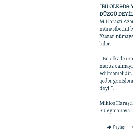
“BU ÖLKƏDƏ 
DÜZGÜ DEYİL
M.Haraşti Azər
münasibətini bi
Xüsusi nümayən
bilər:
“ Bu ölkədə in
məruz qalmayıb
edilməməlidir.
qədər genişlən
deyil”.
Mikloş Haraşti
Süleymanova il
Paylaş