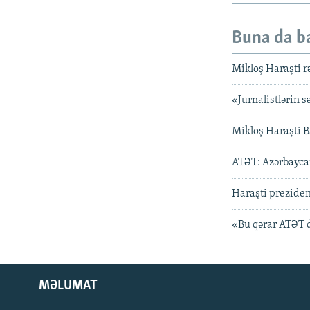
Buna da b
Mikloş Haraşti r
«Jurnalistlərin 
Mikloş Haraşti B
ATƏT: Azərbaycan
Haraşti prezident
«Bu qərar ATƏT d
MƏLUMAT