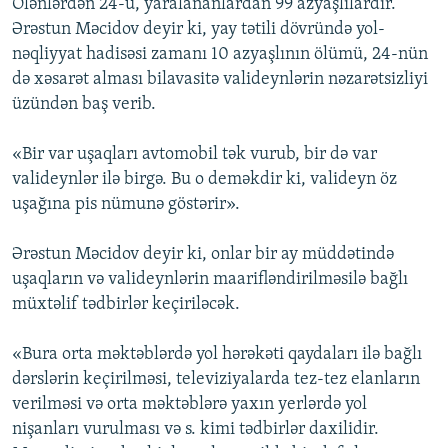
Ölənlərdən 24-ü, yaralananlardan 99 azyaşlılardır.
Ərəstun Məcidov deyir ki, yay tətili dövründə yol-
nəqliyyat hadisəsi zamanı 10 azyaşlının ölümü, 24-nün
də xəsarət alması bilavasitə valideynlərin nəzarətsizliyi
üzündən baş verib.
«Bir var uşaqları avtomobil tək vurub, bir də var
valideynlər ilə birgə. Bu o deməkdir ki, valideyn öz
uşağına pis nümunə göstərir».
Ərəstun Məcidov deyir ki, onlar bir ay müddətində
uşaqların və valideynlərin maarifləndirilməsilə bağlı
müxtəlif tədbirlər keçiriləcək.
«Bura orta məktəblərdə yol hərəkəti qaydaları ilə bağlı
dərslərin keçirilməsi, televiziyalarda tez-tez elanların
verilməsi və orta məktəblərə yaxın yerlərdə yol
nişanları vurulması və s. kimi tədbirlər daxilidir.