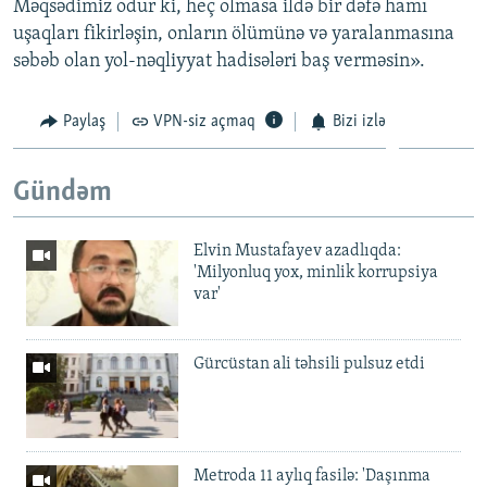
Məqsədimiz odur ki, heç olmasa ildə bir dəfə hamı
uşaqları fikirləşin, onların ölümünə və yaralanmasına
səbəb olan yol-nəqliyyat hadisələri baş verməsin».
Paylaş
VPN-siz açmaq
Bizi izlə
Gündəm
Elvin Mustafayev azadlıqda:
'Milyonluq yox, minlik korrupsiya
var'
Gürcüstan ali təhsili pulsuz etdi
Metroda 11 aylıq fasilə: 'Daşınma