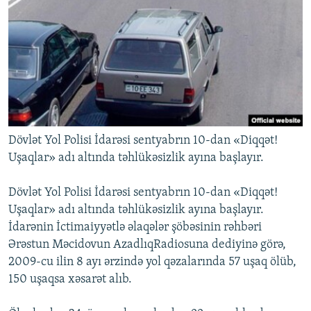
İNFOQRAFIKA
AZƏRBAYCAN ƏDƏBIYYATI KITABXANASI
MISSIYAMIZ
BIZI IZLƏ
KARIKATURA
İSLAM VƏ DEMOKRATIYA
PEŞƏ ETIKASI VƏ JURNALISTIKA STANDARTLARIMIZ
İZ - MƏDƏNIYYƏT PROQRAMI
MATERIALLARIMIZDAN ISTIFADƏ
AZADLIQRADIOSU MOBIL TELEFONUNUZDA
RFE/RL-in bütün saytları
BIZIMLƏ ƏLAQƏ
XƏBƏR BÜLLETENLƏRIMIZ
Dövlət Yol Polisi İdarəsi sentyabrın 10-dan «Diqqət!
Uşaqlar» adı altında təhlükəsizlik ayına başlayır.
Dövlət Yol Polisi İdarəsi sentyabrın 10-dan «Diqqət!
Uşaqlar» adı altında təhlükəsizlik ayına başlayır.
İdarənin İctimaiyyətlə əlaqələr şöbəsinin rəhbəri
Ərəstun Məcidovun AzadlıqRadiosuna dediyinə görə,
2009-cu ilin 8 ayı ərzində yol qəzalarında 57 uşaq ölüb,
150 uşaqsa xəsarət alıb.