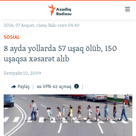
Keçid
linkləri
Əsas
2026, 07 Avqust, cümə, Bakı vaxtı 04:40
məzmuna
GÜNDƏM
SOSIAL
qayıt
#İZAHLA
Əsas
8 ayda yollarda 57 uşaq ölüb, 150
KORRUPSIOMETR
naviqasiyaya
uşaqsa xəsarət alıb
qayıt
#ƏSLINDƏ
Axtarışa
Sentyabr 10, 2009
FƏRQƏ BAX
keç
QANUNI DOĞRU
Paylaş
VPN-siz açmaq
ARAŞDIRMA
MULTIMEDIA
RADIO ARXIV
VIDEO
HAQQIMIZDA
FOTOQALEREYA
OXU ZALI