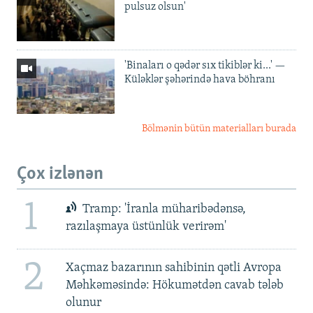
pulsuz olsun'
'Binaları o qədər sıx tikiblər ki...' —
Küləklər şəhərində hava böhranı
Bölmənin bütün materialları burada
Çox izlənən
1
Tramp: 'İranla müharibədənsə,
razılaşmaya üstünlük verirəm'
2
Xaçmaz bazarının sahibinin qətli Avropa
Məhkəməsində: Hökumətdən cavab tələb
olunur