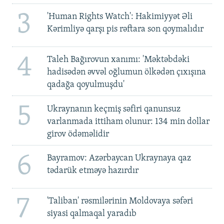
3
'Human Rights Watch': Hakimiyyət Əli
Kərimliyə qarşı pis rəftara son qoymalıdır
4
Taleh Bağırovun xanımı: 'Məktəbdəki
hadisədən əvvəl oğlumun ölkədən çıxışına
qadağa qoyulmuşdu'
5
Ukraynanın keçmiş səfiri qanunsuz
varlanmada ittiham olunur: 134 min dollar
girov ödəməlidir
6
Bayramov: Azərbaycan Ukraynaya qaz
tədarük etməyə hazırdır
7
'Taliban' rəsmilərinin Moldovaya səfəri
siyasi qalmaqal yaradıb