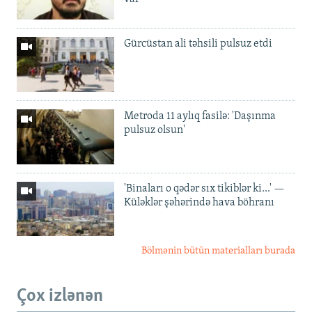
Gürcüstan ali təhsili pulsuz etdi
Metroda 11 aylıq fasilə: 'Daşınma
pulsuz olsun'
'Binaları o qədər sıx tikiblər ki...' —
Küləklər şəhərində hava böhranı
Bölmənin bütün materialları burada
Çox izlənən