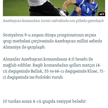
İNFOQRAFIKA
AZƏRBAYCAN ƏDƏBIYYATI KITABXANASI
MISSIYAMIZ
BIZI IZLƏ
KARIKATURA
İSLAM VƏ DEMOKRATIYA
PEŞƏ ETIKASI VƏ JURNALISTIKA STANDARTLARIMIZ
Azərbaycan komandası turnir cədvəlində son pillədə qərarlaşıb
İZ - MƏDƏNIYYƏT PROQRAMI
MATERIALLARIMIZDAN ISTIFADƏ
AZADLIQRADIOSU MOBIL TELEFONUNUZDA
RFE/RL-in bütün saytları
Sentyabrın 9-u axşam dünya çempionatının seçmə
BIZIMLƏ ƏLAQƏ
qrup mərhələsi çərçivəsində Azərbaycan millisi səfərdə
Almaniya ilə qarşılaşıb.
XƏBƏR BÜLLETENLƏRIMIZ
Almanlar Azərbaycan komandasını 4:0 hesabı ilə
məğlub ediblər. Rəqib komandadan qolları matçın 14-
cü dəqiqəsində Ballak, 55 və 66-cı dəqiqəsində Klose, 71-
ci dəqiqəsində isə Podolski vurub.
10 turdan sonra 4-cü qrupda vəziyyət belədir: