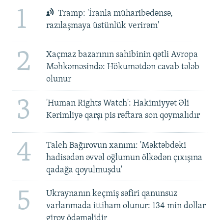
1
Tramp: 'İranla müharibədənsə,
razılaşmaya üstünlük verirəm'
2
Xaçmaz bazarının sahibinin qətli Avropa
Məhkəməsində: Hökumətdən cavab tələb
olunur
3
'Human Rights Watch': Hakimiyyət Əli
Kərimliyə qarşı pis rəftara son qoymalıdır
4
Taleh Bağırovun xanımı: 'Məktəbdəki
hadisədən əvvəl oğlumun ölkədən çıxışına
qadağa qoyulmuşdu'
5
Ukraynanın keçmiş səfiri qanunsuz
varlanmada ittiham olunur: 134 min dollar
girov ödəməlidir