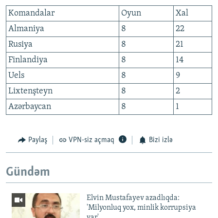
Komandalar
Oyun
Xal
Almaniya
8
22
Rusiya
8
21
Finlandiya
8
14
Uels
8
9
Lixtenşteyn
8
2
Azərbaycan
8
1
Paylaş
VPN-siz açmaq
Bizi izlə
Gündəm
Elvin Mustafayev azadlıqda:
'Milyonluq yox, minlik korrupsiya
var'