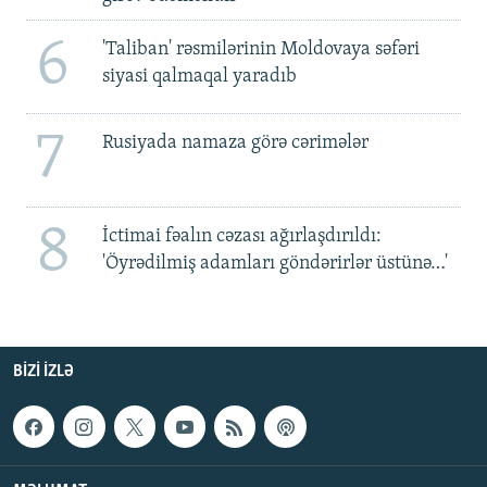
6
'Taliban' rəsmilərinin Moldovaya səfəri
siyasi qalmaqal yaradıb
7
Rusiyada namaza görə cərimələr
8
İctimai fəalın cəzası ağırlaşdırıldı:
'Öyrədilmiş adamları göndərirlər üstünə…'
BIZI IZLƏ