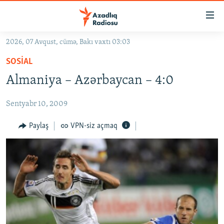
Keçid
linkləri
Əsas
2026, 07 Avqust, cümə, Bakı vaxtı 03:03
məzmuna
GÜNDƏM
SOSIAL
qayıt
#İZAHLA
Əsas
Almaniya – Azərbaycan – 4:0
KORRUPSIOMETR
naviqasiyaya
qayıt
Sentyabr 10, 2009
#ƏSLINDƏ
Axtarışa
FƏRQƏ BAX
Paylaş
VPN-siz açmaq
keç
QANUNI DOĞRU
ARAŞDIRMA
MULTIMEDIA
RADIO ARXIV
VIDEO
HAQQIMIZDA
FOTOQALEREYA
OXU ZALI