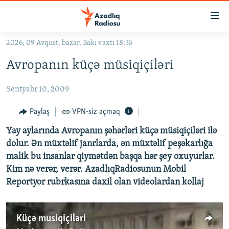
Keçid
linkləri
Əsas
2026, 09 Avqust, bazar, Bakı vaxtı 18:35
məzmuna
GÜNDƏM
Avropanın küçə müsiqiçiləri
qayıt
#İZAHLA
Əsas
Sentyabr 10, 2009
KORRUPSIOMETR
naviqasiyaya
qayıt
#ƏSLINDƏ
Paylaş
VPN-siz açmaq
Axtarışa
FƏRQƏ BAX
keç
Yay aylarında Avropanın şəhərləri küçə müsiqiçiləri ilə
dolur. Ən müxtəlif janrlarda, ən müxtəlif peşəkarlığa
QANUNI DOĞRU
malik bu insanlar qiymətdən başqa hər şey oxuyurlar.
ARAŞDIRMA
Kim nə verər, verər. AzadlıqRadiosunun Mobil
Reportyor rubrkasına daxil olan videolardan kollaj
MULTIMEDIA
RADIO ARXIV
VIDEO
Küçə musiqiçiləri
HAQQIMIZDA
FOTOQALEREYA
OXU ZALI