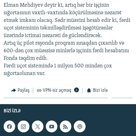
Elman Mehdiyev deyir ki, artıq hər bir işçinin
İNFOQRAFIKA
AZƏRBAYCAN ƏDƏBIYYATI KITABXANASI
MISSIYAMIZ
BIZI IZLƏ
sığortasının vaxtlı-vaxtında köçürülməsinə nəzarət
KARIKATURA
İSLAM VƏ DEMOKRATIYA
PEŞƏ ETIKASI VƏ JURNALISTIKA STANDARTLARIMIZ
etmək imkanı olacaq. Sədr müavini hesab edir ki, fərdi
uçot sisteminin təkmilləşdirilməsi işəgötürənlər
İZ - MƏDƏNIYYƏT PROQRAMI
MATERIALLARIMIZDAN ISTIFADƏ
üzərində ictimai nəzarəti də gücləndirəcək.
AZADLIQRADIOSU MOBIL TELEFONUNUZDA
RFE/RL-in bütün saytları
Artıq üç pilot rayonda proqram sınaqdan çıxarılıb və
BIZIMLƏ ƏLAQƏ
600-dən çox müəssisə minlərlə işçinin fərdi hesabatını
Fonda təqdim edib.
XƏBƏR BÜLLETENLƏRIMIZ
Fərdi uçot sistemində 1 milyon 500 mindən çox
sığortaolunan var.
Paylaş
VPN-siz açmaq
Bizi izlə
BIZI IZLƏ