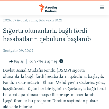
Keçid
linkləri
Əsas
2026, 07 Avqust, cümə, Bakı vaxtı 10:21
məzmuna
GÜNDƏM
Sığorta olunanlarla bağlı fərdi
qayıt
#İZAHLA
Əsas
hesabatların qəbuluna başlanıb
KORRUPSIOMETR
naviqasiyaya
qayıt
Sentyabr 09, 2009
#ƏSLINDƏ
Axtarışa
FƏRQƏ BAX
Paylaş
VPN-siz açmaq
keç
QANUNI DOĞRU
Dövlət Sosial Müdafiə Fondu (DSMF) sığorta
olunanlarla bağlı fərdi hesabatların qəbuluna başlayıb.
ARAŞDIRMA
Fondun sədr müavini Elman Mehdiyevin sözlərinə görə,
MULTIMEDIA
işəgötürənlər üçün hər bir işçinin sığortasıyla bağlı fərdi
hesabat aparılması məqsədilə proqram hazırlanıb.
RADIO ARXIV
VIDEO
İşəgötürənlər bu proqramı Fondun saytından pulsuz
HAQQIMIZDA
FOTOQALEREYA
OXU ZALI
əldə edə bilərlər.