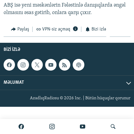
ABŞ isə yeni məskənlərin Fələstinlə danışıqlarda əngəl
İNFOQRAFIKA
AZƏRBAYCAN ƏDƏBIYYATI KITABXANASI
MISSIYAMIZ
BIZI IZLƏ
olmasını əsas gətirib, onlara qarşı çıxır.
KARIKATURA
İSLAM VƏ DEMOKRATIYA
PEŞƏ ETIKASI VƏ JURNALISTIKA STANDARTLARIMIZ
İZ - MƏDƏNIYYƏT PROQRAMI
MATERIALLARIMIZDAN ISTIFADƏ
Paylaş
VPN-siz açmaq
Bizi izlə
AZADLIQRADIOSU MOBIL TELEFONUNUZDA
RFE/RL-in bütün saytları
BIZIMLƏ ƏLAQƏ
BIZI IZLƏ
XƏBƏR BÜLLETENLƏRIMIZ
MƏLUMAT
AzadlıqRadiosu © 2026 Inc. | Bütün hüquqlar qorunur