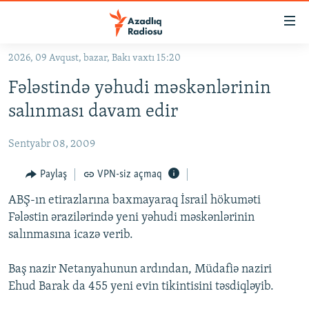
Keçid
linkləri
Əsas
2026, 09 Avqust, bazar, Bakı vaxtı 15:20
məzmuna
GÜNDƏM
Fələstində yəhudi məskənlərinin
qayıt
#İZAHLA
Əsas
salınması davam edir
KORRUPSIOMETR
naviqasiyaya
qayıt
Sentyabr 08, 2009
#ƏSLINDƏ
Axtarışa
FƏRQƏ BAX
Paylaş
VPN-siz açmaq
keç
QANUNI DOĞRU
ABŞ-ın etirazlarına baxmayaraq İsrail hökuməti
Fələstin ərazilərində yeni yəhudi məskənlərinin
ARAŞDIRMA
salınmasına icazə verib.
MULTIMEDIA
Baş nazir Netanyahunun ardından, Müdafiə naziri
RADIO ARXIV
VIDEO
Ehud Barak da 455 yeni evin tikintisini təsdiqləyib.
HAQQIMIZDA
FOTOQALEREYA
OXU ZALI