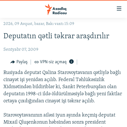
Keçid
linkləri
Əsas
2026, 09 Avqust, bazar, Bakı vaxtı 15:09
məzmuna
GÜNDƏM
Deputatın qətli təkrar araşdırılır
qayıt
#İZAHLA
Əsas
Sentyabr 07, 2009
KORRUPSIOMETR
naviqasiyaya
qayıt
#ƏSLINDƏ
Paylaş
VPN-siz açmaq
Axtarışa
FƏRQƏ BAX
keç
Rusiyada deputat Qalina Starovoytavanın qətliylə bağlı
cinayət işi yenidən açılıb. Federal Təhlükəsizlik
QANUNI DOĞRU
Xidmətindən bildiriblər ki, Sankt Peterburqdan olan
ARAŞDIRMA
deputatın 1998-ci ildə öldürülməsiylə bağlı yeni faktlar
ortaya çıxdığından cinayət işi təkrar açılıb.
MULTIMEDIA
RADIO ARXIV
VIDEO
Starovoytavanının ailəsi iyun ayında keçmiş deputat
HAQQIMIZDA
Mixail Qluşenkonun həbsindən sonra president
FOTOQALEREYA
OXU ZALI