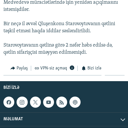
Medvedevə müraciətlərində işin yenidən açıqlmasını
İNFOQRAFIKA
AZƏRBAYCAN ƏDƏBIYYATI KITABXANASI
MISSIYAMIZ
istəmişdilər.
BIZI IZLƏ
KARIKATURA
İSLAM VƏ DEMOKRATIYA
PEŞƏ ETIKASI VƏ JURNALISTIKA STANDARTLARIMIZ
Bir neçə il əvvəl Qluşenkonu Starovoytovanın qətlini
İZ - MƏDƏNIYYƏT PROQRAMI
MATERIALLARIMIZDAN ISTIFADƏ
təşkil etməsi haqda iddilar səsləndirilidi.
AZADLIQRADIOSU MOBIL TELEFONUNUZDA
RFE/RL-in bütün saytları
Starovoytavanın qətlinə görə 2 nəfər həbs edilsə də,
BIZIMLƏ ƏLAQƏ
qətlin sifarişçisi müəyyən edilməmişdi.
XƏBƏR BÜLLETENLƏRIMIZ
Paylaş
VPN-siz açmaq
Bizi izlə
BIZI IZLƏ
MƏLUMAT