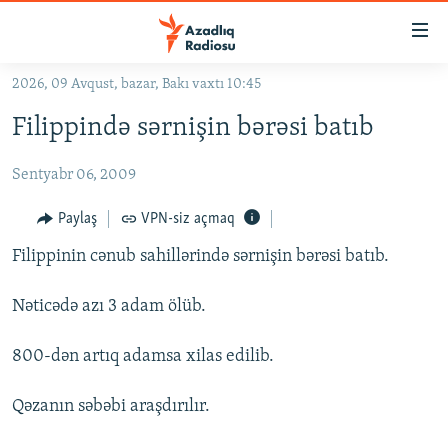
Keçid
linkləri
Əsas
2026, 09 Avqust, bazar, Bakı vaxtı 10:45
məzmuna
GÜNDƏM
Filippində sərnişin bərəsi batıb
qayıt
#İZAHLA
Əsas
Sentyabr 06, 2009
KORRUPSIOMETR
naviqasiyaya
qayıt
#ƏSLINDƏ
Paylaş
VPN-siz açmaq
Axtarışa
FƏRQƏ BAX
keç
Filippinin cənub sahillərində sərnişin bərəsi batıb.
QANUNI DOĞRU
Nəticədə azı 3 adam ölüb.
ARAŞDIRMA
800-dən artıq adamsa xilas edilib.
MULTIMEDIA
RADIO ARXIV
VIDEO
Qəzanın səbəbi araşdırılır.
HAQQIMIZDA
FOTOQALEREYA
OXU ZALI