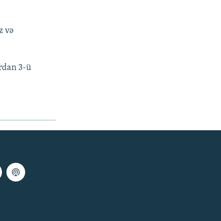
z və
ardan 3-ü