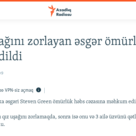
ağını zorlayan əsgər ömür
dildi
09
VPN-siz açmaq
a əsgəri Steven Green ömürlük həbs cəzasına məhkum edil
lı qız uşağını zorlamaqda, sonra isə onu və 3 ailə üzvünü qə
du.