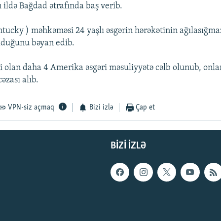
 ildə Bağdad ətrafında baş verib.
tucky ) məhkəməsi 24 yaşlı əsgərin hərəkətinin ağılasığma
lduğunu bəyan edib.
li olan daha 4 Amerika əsgəri məsuliyyətə cəlb olunub, onl
əzası alıb.
VPN-siz açmaq
Bizi izlə
Çap et
BIZI IZLƏ