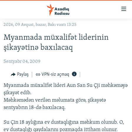
Keçid
linkləri
Əsas
2026, 09 Avqust, bazar, Bakı vaxtı 13:25
məzmuna
GÜNDƏM
Myanmada müxalifət liderinin
qayıt
#İZAHLA
Əsas
şikayətinə baxılacaq
KORRUPSIOMETR
naviqasiyaya
qayıt
Sentyabr 04, 2009
#ƏSLINDƏ
Axtarışa
FƏRQƏ BAX
Paylaş
VPN-siz açmaq
keç
QANUNI DOĞRU
Myanmada müxalifət lideri Aun San Su Çji məhkəməyə
şikayət edib.
ARAŞDIRMA
Məhkəmədən verilən məlumata görə, şikayətə
MULTIMEDIA
sentyabrın 18-də baxılacaq.
RADIO ARXIV
VIDEO
Su Çin 18 aylığına ev dustaqlığına məhkum olunub. O,
HAQQIMIZDA
FOTOQALEREYA
OXU ZALI
ev dustaqlığı qaydalarını pozmaqda ittiham olunur.