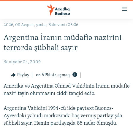
Keçid
linkləri
Əsas
2026, 08 Avqust, şənbə, Bakı vaxtı 06:36
məzmuna
GÜNDƏM
Argentina İranın müdafiə nazirini
qayıt
#İZAHLA
Əsas
terrorda şübhəli sayır
KORRUPSIOMETR
naviqasiyaya
qayıt
Sentyabr 04, 2009
#ƏSLINDƏ
Axtarışa
FƏRQƏ BAX
Paylaş
VPN-siz açmaq
keç
QANUNI DOĞRU
Amerika və Argentina Əhməd Vahidinin İranın müdafiə
naziri təyin olunmasını ciddi tənqid edib.
ARAŞDIRMA
MULTIMEDIA
Argentina Vahidini 1994-cü ildə paytaxt Buones-
Ayresdəki yəhudi mərkəzində baş vermiş partlayışda
RADIO ARXIV
VIDEO
şübhəli sayır. Həmin partlayışda 85 nəfər ölmüşdü.
HAQQIMIZDA
FOTOQALEREYA
OXU ZALI