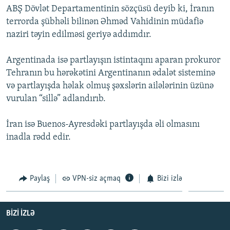
ABŞ Dövlət Departamentinin sözçüsü deyib ki, İranın
İNFOQRAFIKA
AZƏRBAYCAN ƏDƏBIYYATI KITABXANASI
MISSIYAMIZ
BIZI IZLƏ
terrorda şübhəli bilinən Əhməd Vahidinin müdafiə
KARIKATURA
İSLAM VƏ DEMOKRATIYA
PEŞƏ ETIKASI VƏ JURNALISTIKA STANDARTLARIMIZ
naziri təyin edilməsi geriyə addımdır.
İZ - MƏDƏNIYYƏT PROQRAMI
MATERIALLARIMIZDAN ISTIFADƏ
Argentinada isə partlayışın istintaqını aparan prokuror
AZADLIQRADIOSU MOBIL TELEFONUNUZDA
RFE/RL-in bütün saytları
Tehranın bu hərəkətini Argentinanın ədalət sisteminə
BIZIMLƏ ƏLAQƏ
və partlayışda həlak olmuş şəxslərin ailələrinin üzünə
vurulan “sillə” adlandırıb.
XƏBƏR BÜLLETENLƏRIMIZ
İran isə Buenos-Ayresdəki partlayışda əli olmasını
inadla rədd edir.
Paylaş
VPN-siz açmaq
Bizi izlə
BIZI IZLƏ