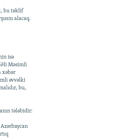
 bu təklif
şısını alacaq.
nin isə
 Əli Məsimli
a xəbər
mli əvvəlki
malıdır, bu,
nın tələbidir:
ə Azərbaycan
rtıq