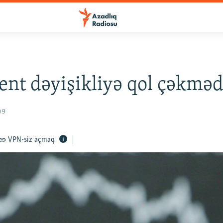
ent dəyişikliyə qol çəkməd
09
VPN-siz açmaq