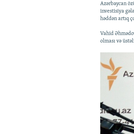
Azərbaycan özü
investisiya gəl
həddən artıq ç
Vahid Əhmədov 
olması və üstəl