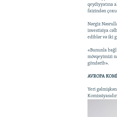
qeydiyyatına a
faizindən çoxu
Nərgiz Nəsrull
investisiya cəl
ediblər və iki 
«Bununla bağlı
mövqeyimizi nə
göndərib».
AVROPA KOMİ
Yeri gəlmişkən
Komissiyasıdır