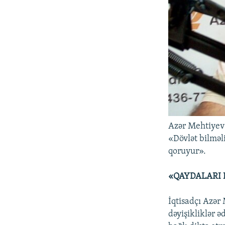
Azər Mehtiyev
«Dövlət bilməl
qoruyur».
«QAYDALARI
İqtisadçı Azər
dəyişikliklər ə