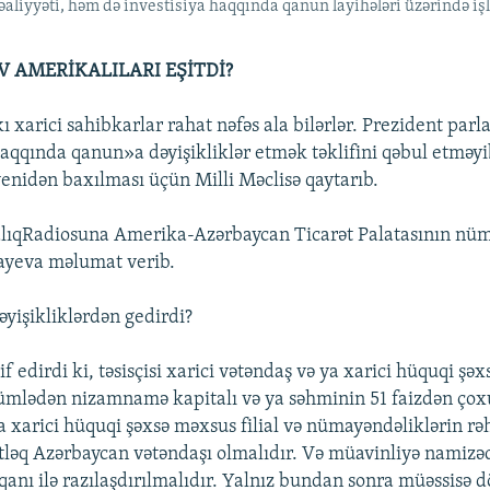
əaliyyəti, həm də investisiya haqqında qanun layihələri üzərində işl
V AMERİKALILARI EŞİTDİ?
 xarici sahibkarlar rahat nəfəs ala bilərlər. Prezident par
aqqında qanun»a dəyişikliklər etmək təklifini qəbul etməyib
yenidən baxılması üçün Milli Məclisə qaytarıb.
lıqRadiosuna Amerika-Azərbaycan Ticarət Palatasının nü
ayeva məlumat verib.
əyişikliklərdən gedirdi?
f edirdi ki, təsisçisi xarici vətəndaş və ya xarici hüquqi şəx
 cümlədən nizamnamə kapitalı və ya səhminin 51 faizdən çox
a xarici hüquqi şəxsə məxsus filial və nümayəndəliklərin rə
ləq Azərbaycan vətəndaşı olmalıdır. Və müavinliyə namizə
anı ilə razılaşdırılmalıdır. Yalnız bundan sonra müəssisə d