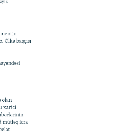
əyir.
lamentin
. Ölkə başçısı
mayəndəsi
s olan
u xarici
hbərlərinin
d mütləq icra
övlət