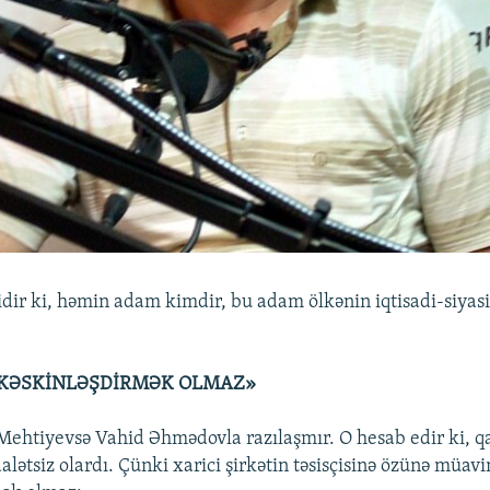
idir ki, həmin adam kimdir, bu adam ölkənin iqtisadi-siyas
 KƏSKİNLƏŞDİRMƏK OLMAZ»
 Mehtiyevsə Vahid Əhmədovla razılaşmır. O hesab edir ki, 
dalətsiz olardı. Çünki xarici şirkətin təsisçisinə özünə müav