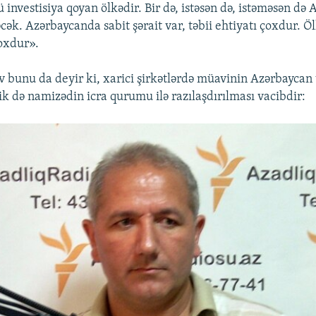
 investisiya qoyan ölkədir. Bir də, istəsən də, istəməsən də
əcək. Azərbaycanda sabit şərait var, təbii ehtiyatı çoxdur. 
oxdur».
bunu da deyir ki, xarici şirkətlərdə müavinin Azərbaycan 
ik də namizədin icra qurumu ilə razılaşdırılması vacibdir: