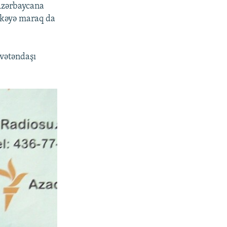
 Azərbaycana
Ölkəyə maraq da
vətəndaşı