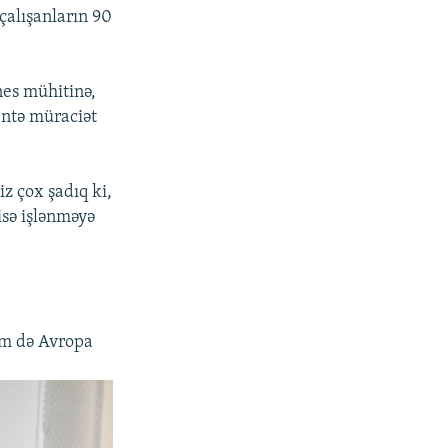
çalışanların 90
nes mühitinə,
dentə müraciət
z çox şadıq ki,
isə işlənməyə
əm də Avropa