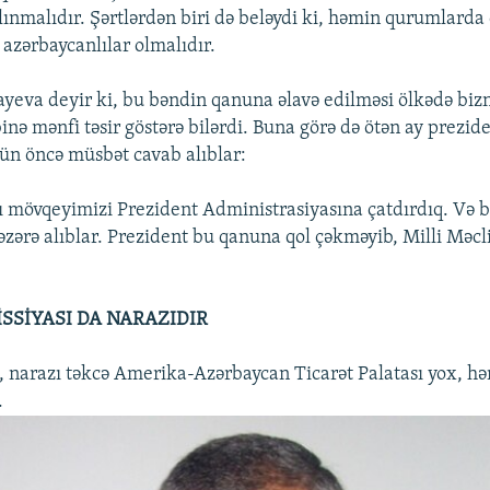
lınmalıdır. Şərtlərdən biri də beləydi ki, həmin qurumlarda 
 azərbaycanlılar olmalıdır.
ayeva deyir ki, bu bəndin qanuna əlavə edilməsi ölkədə biz
binə mənfi təsir göstərə bilərdi. Buna görə də ötən ay prezi
gün öncə müsbət cavab alıblar:
 mövqeyimizi Prezident Administrasiyasına çatdırdıq. Və bi
zərə alıblar. Prezident bu qanuna qol çəkməyib, Milli Məcl
SSİYASI DA NARAZIDIR
, narazı təkcə Amerika-Azərbaycan Ticarət Palatası yox, h
.