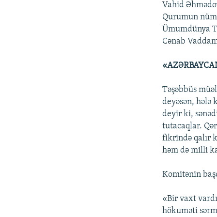
Vahid Əhmədo
Qurumun nümay
Ümumdünya Tica
Cənab Vaddams 
«AZƏRBAYCAN
Təşəbbüs müəlli
deyəsən, hələ 
deyir ki, sənə
tutacaqlar. Qə
fikrində qalır 
həm də milli k
Komitənin başq
«Bir vaxt vard
hökuməti sərma