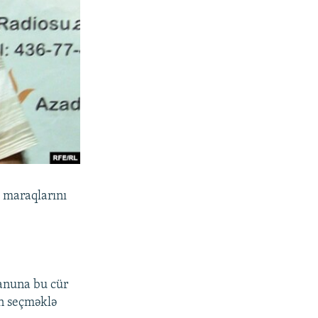
i maraqlarını
qanuna bu cür
in seçməklə