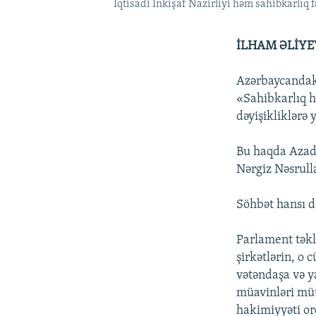
İqtisadi İnkişaf Nazirliyi həm sahibkarlıq f
İLHAM ƏLİYE
Azərbaycandakı
«Sahibkarlıq h
dəyişikliklərə 
Bu haqda Azad
Nərgiz Nəsrull
Söhbət hansı d
Parlament təkli
şirkətlərin, o
vətəndaşa və y
müavinləri müt
hakimiyyəti orq