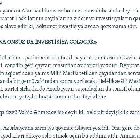
v
əndəsi Alan Vaddams radiomuza müsahibəsində deyib ki,
rət Təşkilatının qaydalarına ziddir və investisiyaların qar
əlavə edir ki, hökumət investisiyalardan qorxmamalıdır.
A ONSUZ DA İNVESTİSİYA GƏLƏCƏK»
flərinin - parlamentin İqtisadi-siyasət komitəsinin üzvləri
ki, sənədin geri qaytarılmasından xəbərləri yoxdur. Deputat
din aqibətindən yalnız Milli Məclis tətildən qayıdandan sonr
rar da birgə müzakirədən sonra veriləcək. Hələliksə Əli Məsi
ki, xarici şirkətlərdə Azərbaycan vətəndaşları da təmsil olun
adrların yetişdirilməsi baxımından faydalıdır.
a üzvü Vahid Əhmədov isə deyir ki, belə bir dəyişiklik zama
ı, Azərbaycana sərmayə qoymaq istəyən yox idi. Ona görə d
yədarları ölkəyə cəlb etmək üçün bu addımı atdı. Amma a