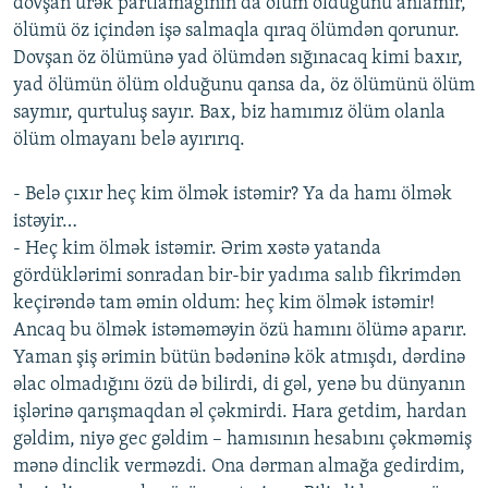
dovşan ürək partlamağının da ölüm olduğunu anlamır,
ölümü öz içindən işə salmaqla qıraq ölümdən qorunur.
Dovşan öz ölümünə yad ölümdən sığınacaq kimi baxır,
yad ölümün ölüm olduğunu qansa da, öz ölümünü ölüm
saymır, qurtuluş sayır. Bax, biz hamımız ölüm olanla
ölüm olmayanı belə ayırırıq.
- Belə çıxır heç kim ölmək istəmir? Ya da hamı ölmək
istəyir…
- Heç kim ölmək istəmir. Ərim xəstə yatanda
gördüklərimi sonradan bir-bir yadıma salıb fikrimdən
keçirəndə tam əmin oldum: heç kim ölmək istəmir!
Ancaq bu ölmək istəməməyin özü hamını ölümə aparır.
Yaman şiş ərimin bütün bədəninə kök atmışdı, dərdinə
əlac olmadığını özü də bilirdi, di gəl, yenə bu dünyanın
işlərinə qarışmaqdan əl çəkmirdi. Hara getdim, hardan
gəldim, niyə gec gəldim – hamısının hesabını çəkməmiş
mənə dinclik verməzdi. Ona dərman almağa gedirdim,