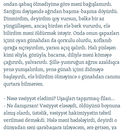
ondan qabaq ölmədiyimə görə məni bağışlamırdı.
Sarığını dəyişəndə ağrıdan başıma-başıma döyürdü.
Dinmirdim, deyirdim qoy vursun, bəlkə bir az
yüngülləşəm, ancaq birdən elə bərk vururdu, elə
bilirdim məni öldürmək istəyir. Onda onun qapazları
içimi oyan günahdan da qorxulu olurdu, xoflanıb
qırağa sıçrayırdım, yarası açıq qalırdı. Halı pisləşən
kimi əliylə, gözüylə, bacarsa, diliylə məni köməyə
çağırırdı, yalvarırdı. Şillə-yumruğun ağrısı azaldıqca
yenə yumşalırdım, yenə günah içimi didməyə
başlayırdı, elə bilirdim ölməyincə o günahdan canımı
qurtara bilmərəm.
- Nəsə vəsiyyət elədimi? Uşaqları tapşırmaq-filan…
- Nə danışırsan! Vəsiyyət eləsəydi, öldüyünü boynuna
almış olardı, üstəlik, vəsiyyət hakimiyyətin təhvil
verilməsi deməkdi. Hələ məni hədələyirdi, deyirdi o
dünyadan səni qarabaqara izləyəcəm, ərə getsən, ya