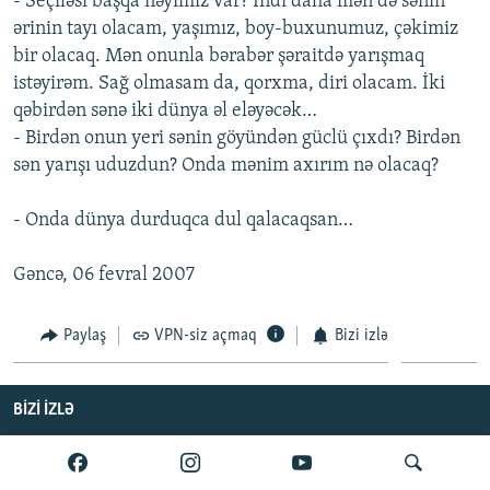
- Seçiləsi başqa nəyimiz var? İndi daha mən də sənin
ərinin tayı olacam, yaşımız, boy-buxunumuz, çəkimiz
bir olacaq. Mən onunla bərabər şəraitdə yarışmaq
istəyirəm. Sağ olmasam da, qorxma, diri olacam. İki
qəbirdən sənə iki dünya əl eləyəcək…
- Birdən onun yeri sənin göyündən güclü çıxdı? Birdən
sən yarışı uduzdun? Onda mənim axırım nə olacaq?
- Onda dünya durduqca dul qalacaqsan…
Gəncə, 06 fevral 2007
Paylaş
VPN-siz açmaq
Bizi izlə
BIZI IZLƏ