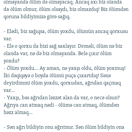
olmayanda ölüm də olmayacaq. Ancaq axı biz olanda
da ölüm olmur, ölüm olsaydı, biz olmazdıq! Biz ölümdən
qoruna bildiyimizə görə sağıq.
- Elədi, biz sağıqsa, ölüm yoxdu, ölümün ancaq qorxusu
var.
- Elə o qorxu da bizi sağ saxlayır. Deməli, ölüm nə biz
olanda var, nə də biz olmayanda. Belə çıxır ölüm
yoxdu?
- Ölüm yoxdu… Ay aman, nə yaxşı oldu, ölüm yoxmuş!
İki dəqiqəyə o boyda ölümü puça çıxartdıq! Sənə
deyirdimmi ölüm yoxdu, qorxudan, ağrıdan qaçmaq
var…
- Yaxşı, bəs ağrıdan ləzzət alan da var, o necə olsun?
Ağrıya can atmaq nədi - ölümə can atmaq, ölümdən
həzz almaq…
- Sən ağrı bildiyin onu ağrıtmır. Sən ölüm bildiyin ona