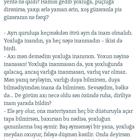
yerdə nə qaldı? Hamısı gedib yoxluğa, puçluğa
dirənirsə, yaxşı ərlə yaman ərin, xoş güzəranla pis
güzəranın nə fərqi?
- Ayrı quruluşa keçməkdən ötrü ayrı da inam olmalıdı.
Yoxluğa inandın, ya heç nəyə inanmadın – ikisi də
birdi.
- Axı mən demədim yoxluğa inanıram. Yoxun nəyinə
inanasan! Yoxluğa inanmasan da, yox yoxluğunda
qalacaq, ancaq varlığa inanmasan, varlıq var olmaz.
Mən yazıq neyləyim, varlığı duya bilmirəm, duya
bilmədiyimdən inana da bilmirəm. Sevsəydim, bəlkə
də… De görüm axı necə oldu sən özündə ruha, diriliyə
inam yarada bildin?
- Elə şey olur, ona materiyanın heç bir düsturuyla açar
tapa bilmirsən, baxırsan bu nədisə, yoxluğun
qanunlarına baş əymir. Baş əyməməyi bir yana, yoxluğa
meydan oxuyur, fələyə düşmən kəsilir. Onda deyirsən