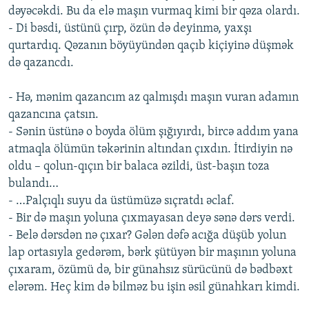
dəyəcəkdi. Bu da elə maşın vurmaq kimi bir qəza olardı.
İNFOQRAFIKA
AZƏRBAYCAN ƏDƏBIYYATI KITABXANASI
MISSIYAMIZ
BIZI IZLƏ
- Di bəsdi, üstünü çırp, özün də deyinmə, yaxşı
KARIKATURA
İSLAM VƏ DEMOKRATIYA
PEŞƏ ETIKASI VƏ JURNALISTIKA STANDARTLARIMIZ
qurtardıq. Qəzanın böyüyündən qaçıb kiçiyinə düşmək
də qazancdı.
İZ - MƏDƏNIYYƏT PROQRAMI
MATERIALLARIMIZDAN ISTIFADƏ
AZADLIQRADIOSU MOBIL TELEFONUNUZDA
RFE/RL-in bütün saytları
- Hə, mənim qazancım az qalmışdı maşın vuran adamın
BIZIMLƏ ƏLAQƏ
qazancına çatsın.
- Sənin üstünə o boyda ölüm şığıyırdı, bircə addım yana
XƏBƏR BÜLLETENLƏRIMIZ
atmaqla ölümün təkərinin altından çıxdın. İtirdiyin nə
oldu – qolun-qıçın bir balaca əzildi, üst-başın toza
bulandı…
- …Palçıqlı suyu da üstümüzə sıçratdı əclaf.
- Bir də maşın yoluna çıxmayasan deyə sənə dərs verdi.
- Belə dərsdən nə çıxar? Gələn dəfə acığa düşüb yolun
lap ortasıyla gedərəm, bərk şütüyən bir maşının yoluna
çıxaram, özümü də, bir günahsız sürücünü də bədbəxt
elərəm. Heç kim də bilməz bu işin əsil günahkarı kimdi.