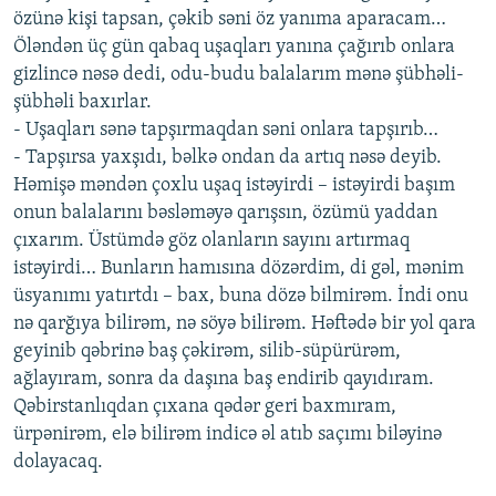
özünə kişi tapsan, çəkib səni öz yanıma aparacam…
Öləndən üç gün qabaq uşaqları yanına çağırıb onlara
gizlincə nəsə dedi, odu-budu balalarım mənə şübhəli-
şübhəli baxırlar.
- Uşaqları sənə tapşırmaqdan səni onlara tapşırıb…
- Tapşırsa yaxşıdı, bəlkə ondan da artıq nəsə deyib.
Həmişə məndən çoxlu uşaq istəyirdi – istəyirdi başım
onun balalarını bəsləməyə qarışsın, özümü yaddan
çıxarım. Üstümdə göz olanların sayını artırmaq
istəyirdi… Bunların hamısına dözərdim, di gəl, mənim
üsyanımı yatırtdı – bax, buna dözə bilmirəm. İndi onu
nə qarğıya bilirəm, nə söyə bilirəm. Həftədə bir yol qara
geyinib qəbrinə baş çəkirəm, silib-süpürürəm,
ağlayıram, sonra da daşına baş endirib qayıdıram.
Qəbirstanlıqdan çıxana qədər geri baxmıram,
ürpənirəm, elə bilirəm indicə əl atıb saçımı biləyinə
dolayacaq.