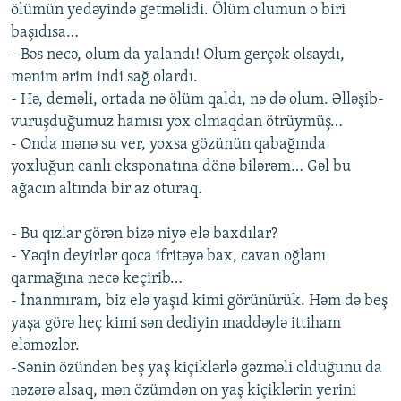
ölümün yedəyində getməlidi. Ölüm olumun o biri
başıdısa…
- Bəs necə, olum da yalandı! Olum gerçək olsaydı,
mənim ərim indi sağ olardı.
- Hə, deməli, ortada nə ölüm qaldı, nə də olum. Əlləşib-
vuruşduğumuz hamısı yox olmaqdan ötrüymüş…
- Onda mənə su ver, yoxsa gözünün qabağında
yoxluğun canlı eksponatına dönə bilərəm… Gəl bu
ağacın altında bir az oturaq.
- Bu qızlar görən bizə niyə elə baxdılar?
- Yəqin deyirlər qoca ifritəyə bax, cavan oğlanı
qarmağına necə keçirib…
- İnanmıram, biz elə yaşıd kimi görünürük. Həm də beş
yaşa görə heç kimi sən dediyin maddəylə ittiham
eləməzlər.
-Sənin özündən beş yaş kiçiklərlə gəzməli olduğunu da
nəzərə alsaq, mən özümdən on yaş kiçiklərin yerini