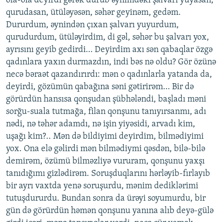
ola-ola deyirdi gərək durub əynimdəki şalvarı yuyasan,
qurudasan, ütüləyəsən, səhər geyinəm, gedəm.
Dururdum, əynindən çıxan şalvarı yuyurdum,
qurudurdum, ütüləyirdim, di gəl, səhər bu şalvarı yox,
ayrısını geyib gedirdi… Deyirdim axı sən qabaqlar özgə
qadınlara yaxın durmazdın, indi bəs nə oldu? Gör özünə
necə bəraət qazandırırdı: mən o qadınlarla yatanda da,
deyirdi, gözümün qabağına səni gətirirəm… Bir də
görürdün hansısa qonşudan şübhələndi, başladı məni
sorğu-suala tutmağa, filan qonşunu tanıyırsanmı, adı
nədi, nə təhər adamdı, nə işin yiyəsidi, arvadı kim,
uşağı kim?.. Mən də bildiyimi deyirdim, bilmədiyimi
yox. Ona elə gəlirdi mən bilmədiymi qəsdən, bilə-bilə
demirəm, özümü bilməzliyə vururam, qonşunu yaxşı
tanıdığımı gizlədirəm. Soruşduqlarını hərləyib-fırlayıb
bir ayrı vaxtda yenə soruşurdu, mənim dediklərimi
tutuşdururdu. Bundan sonra da ürəyi soyumurdu, bir
gün də görürdün həmən qonşunu yanına alıb deyə-gülə