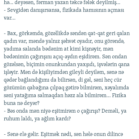
hə… deyəsən, fərman yazan təkcə fələk deyilmiş…
- Sevgidən danışırsansa, fizikada hamısının açması
var…
- Bax, görkəmdə, gözəllikdə səndən qat-qat geri qalan
qadın var, məndə yalnız şəhvət oyadır, onu görəndə,
yadıma salanda bədənim at kimi kişnəyir, mən
bədənimin çağırışını açıq-aydın eşidirəm. Sən ondan
gözəlsən, biçimin onunkundan yaxşıdı, işvələrin qana
işləyir. Mən də kişiliyimdən gileyli deyiləm, sənə nə
qədər bağlandığımı da bilirsən, di gəl, səni heç cür
gözümün qabağına çılpaq gətirə bilmirəm, xəyalımda
səni yatağıma salmaqdan həzz ala bilmirəm… Fizika
buna nə deyər?
- Bəs onda mən niyə eşitmirəm o çağırışı? Deməli, ya
ruhum laldı, ya ağlım kardı?
- Sənə elə gəlir. Eşitmək nədi, sən hələ onun dilincə