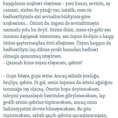
başqalarını xoşbəxt eləyirsən – yəni baxın, sevinin, ay
camaat, sizdən də yazığı var, üstəlik, mən öz
bədbəxtliyimlə sizi sevindirə bildiyimə görə
xoşbəxtəm… Özünü də, özgəni də sevindirməyin
namuslu yolu bu deyil. Sözün düzü, mənə elə gəlir sən
inamını dəyişmək istəmirsən, sən üsyan dediyin o haqqı
özünə qaytarmaqdan ötrü əlləşirsən. Üsyan haqqını da
bədbəxtliyin lap dibinə yenib hamıdan bədbəxt
olmaqla qazanmaq istəyirsən.
- Qazanıb kimə üsyan eləyəcəm, qəbirə?
- Guya fələyə, guya ərinə. Ancaq əslində yoxluğa,
heçliyə, qəbirə. Di gəl, sənin üsyanın da ərinin ağalığını
tanımağa tay olacaq. Ömrün boyu deyinəcəksən,
taleyini yamanlayıb bəxtindən gileylənəcəksən, lap
gedib ərinin qəbrinə tüpürəcəksən, ancaq onun
hakimiyyətini devirə bilməyəcəksən. Bu gün
tüpürəcəksən, sabah qaçıb qəbrini qucaqlayacaqsan,