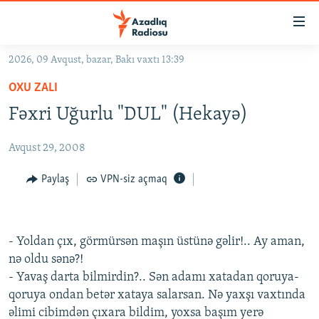
Keçid
linkləri
Əsas
2026, 09 Avqust, bazar, Bakı vaxtı 13:39
məzmuna
GÜNDƏM
OXU ZALI
qayıt
#İZAHLA
Əsas
Fəxri Uğurlu "DUL" (Hekayə)
KORRUPSIOMETR
naviqasiyaya
qayıt
Avqust 29, 2008
#ƏSLINDƏ
Axtarışa
FƏRQƏ BAX
Paylaş
VPN-siz açmaq
keç
QANUNI DOĞRU
ARAŞDIRMA
- Yoldan çıx, görmürsən maşın üstünə gəlir!.. Ay aman,
MULTIMEDIA
nə oldu sənə?!
- Yavaş darta bilmirdin?.. Sən adamı xatadan qoruya-
RADIO ARXIV
VIDEO
qoruya ondan betər xataya salarsan. Nə yaxşı vaxtında
HAQQIMIZDA
FOTOQALEREYA
OXU ZALI
əlimi cibimdən çıxara bildim, yoxsa başım yerə