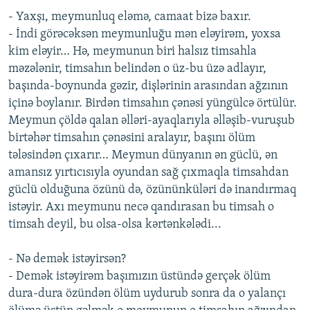
- Yaxşı, meymunluq eləmə, camaat bizə baxır.
- İndi görəcəksən meymunluğu mən eləyirəm, yoxsa
kim eləyir… Hə, meymunun biri halsız timsahla
məzələnir, timsahın belindən o üz-bu üzə adlayır,
başında-boynunda gəzir, dişlərinin arasından ağzının
içinə boylanır. Birdən timsahın çənəsi yüngülcə örtülür.
Meymun çöldə qalan əlləri-ayaqlarıyla əlləşib-vuruşub
birtəhər timsahın çənəsini aralayır, başını ölüm
tələsindən çıxarır… Meymun dünyanın ən güclü, ən
amansız yırtıcısıyla oyundan sağ çıxmaqla timsahdan
güclü olduğuna özünü də, özününküləri də inandırmaq
istəyir. Axı meymunu necə qandırasan bu timsah o
timsah deyil, bu olsa-olsa kərtənkələdi...
- Nə demək istəyirsən?
- Demək istəyirəm başımızın üstündə gerçək ölüm
dura-dura özündən ölüm uydurub sonra da o yalançı