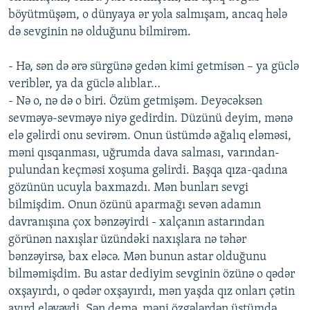
böyütmüşəm, o dünyaya ər yola salmışam, ancaq hələ
də sevginin nə olduğunu bilmirəm.
- Hə, sən də ərə sürgünə gedən kimi getmisən – ya güclə
veriblər, ya da güclə alıblar…
- Nə o, nə də o biri. Özüm getmişəm. Deyəcəksən
sevməyə-sevməyə niyə gedirdin. Düzünü deyim, mənə
elə gəlirdi onu sevirəm. Onun üstümdə ağalıq eləməsi,
məni qısqanması, uğrumda dava salması, varından-
pulundan keçməsi xoşuma gəlirdi. Başqa qıza-qadına
gözünün ucuyla baxmazdı. Mən bunları sevgi
bilmişdim. Onun özünü aparmağı sevən adamın
davranışına çox bənzəyirdi - xalçanın astarından
görünən naxışlar üzündəki naxışlara nə təhər
bənzəyirsə, bax eləcə. Mən bunun astar olduğunu
bilməmişdim. Bu astar dediyim sevginin özünə o qədər
oxşayırdı, o qədər oxşayırdı, mən yaşda qız onları çətin
ayırd eləyəydi. Sən demə, məni özgələrdən üstümdə