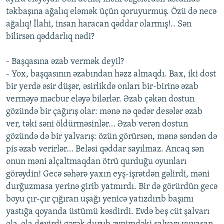
təkbaşına ağalıq eləmək üçün qoruyurmuş. Özü də necə
ağalıq! İlahi, insan haracan qəddar olarmış!.. Sən
bilirsən qəddarlıq nədi?
- Başqasına əzab vermək deyil?
- Yox, başqasının əzabından həzz almaqdı. Bax, iki dost
bir yerdə əsir düşər, əsirlikdə onları bir-birinə əzab
verməyə məcbur eləyə bilərlər. Əzab çəkən dostun
gözündə bir çağırış olar: mənə nə qədər desələr əzab
ver, təki səni öldürməsinlər… Əzab verən dostun
gözündə də bir yalvarış: özün görürsən, mənə səndən də
pis əzab verirlər… Beləsi qəddar sayılmaz. Ancaq sən
onun məni alçaltmaqdan ötrü qurduğu oyunları
görəydin! Gecə səhərə yaxın eyş-işrətdən gəlirdi, məni
durğuzmasa yerinə girib yatmırdı. Bir də görürdün gecə
boyu çır-çır çığıran uşağı yenicə yatızdırıb başımı
yastığa qoyanda üstümü kəsdirdi. Evdə beş cüt şalvarı