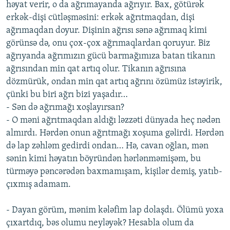
həyat verir, o da ağrımayanda ağrıyır. Bax, götürək
erkək-dişi cütləşməsini: erkək ağrıtmaqdan, dişi
ağrımaqdan doyur. Dişinin ağrısı sənə ağrımaq kimi
görünsə də, onu çox-çox ağrımaqlardan qoruyur. Biz
ağrıyanda ağrımızın gücü barmağımıza batan tikanın
ağrısından min qat artıq olur. Tikanın ağrısına
dözmürük, ondan min qat artıq ağrını özümüz istəyirik,
çünki bu biri ağrı bizi yaşadır…
- Sən də ağrımağı xoşlayırsan?
- O məni ağrıtmaqdan aldığı ləzzəti dünyada heç nədən
almırdı. Hərdən onun ağrıtmağı xoşuma gəlirdi. Hərdən
də lap zəhləm gedirdi ondan… Hə, cavan oğlan, mən
sənin kimi həyatın böyründən hərlənməmişəm, bu
türməyə pəncərədən baxmamışam, kişilər demiş, yatıb-
çıxmış adamam.
- Dayan görüm, mənim kələfim lap dolaşdı. Ölümü yoxa
çıxartdıq, bəs olumu neyləyək? Hesabla olum da