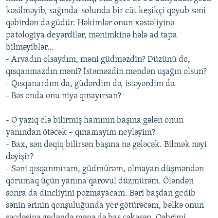
kəsilməyib, sağında-solunda bir cüt keşikçi qoyub səni
qəbirdən də güdür. Həkimlər onun xəstəliyinə
patologiya deyərdilər, mənimkinə hələ ad tapa
bilməyiblər…
- Arvadın olsaydım, məni güdməzdin? Düzünü de,
qısqanmazdın məni? İstəməzdin məndən uşağın olsun?
- Qısqanardım da, güdərdim də, istəyərdim də.
- Bəs onda onu niyə qınayırsan?
- O yazıq elə bilirmiş hamının başına gələn onun
yanından ötəcək – qınamayım neyləyim?
- Bax, sən dəqiq bilirsən başına nə gələcək. Bilmək nəyi
dəyişir?
- Səni qısqanmıram, güdmürəm, olmayan düşməndən
qorumaq üçün yanına qarovul düzmürəm. Öləndən
sonra da dincliyini pozmayacam. Bəri başdan gedib
sənin ərinin qonşuluğunda yer götürəcəm, bəlkə onun
səcdəsinə gedəndə mənə də baş çəkəsən. Qəbrimi