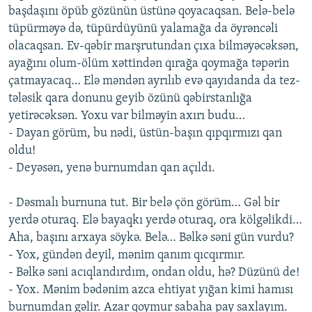
başdaşını öpüb gözünün üstünə qoyacaqsan. Belə-belə
tüpürməyə də, tüpürdüyünü yalamağa da öyrəncəli
olacaqsan. Ev-qəbir marşrutundan çıxa bilməyəcəksən,
ayağını olum-ölüm xəttindən qırağa qoymağa təpərin
çatmayacaq… Elə məndən ayrılıb evə qayıdanda da tez-
tələsik qara donunu geyib özünü qəbirstanlığa
yetirəcəksən. Yoxu var bilməyin axırı budu…
- Dayan görüm, bu nədi, üstün-başın qıpqırmızı qan
oldu!
- Deyəsən, yenə burnumdan qan açıldı.
- Dəsmalı burnuna tut. Bir belə çön görüm… Gəl bir
yerdə oturaq. Elə bayaqkı yerdə oturaq, ora kölgəlikdi…
Aha, başını arxaya söykə. Belə… Bəlkə səni gün vurdu?
- Yox, gündən deyil, mənim qanım qıcqırmır.
- Bəlkə səni acıqlandırdım, ondan oldu, hə? Düzünü de!
- Yox. Mənim bədənim azca ehtiyat yığan kimi hamısı
burnumdan gəlir. Azar qoymur sabaha pay saxlayım.