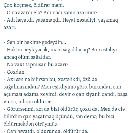
Çox keçməz, öldürər məni.
- O nə azardı elə? Adı nədi sənin azarının?
- Adı həyatdı, yaşamaqdı. Həyat xəstəliyi, yaşamaq
azarı.
- Sən bir həkimə gedəydin…
- Həkim neyləyəcək, məni sağaldacaq? Bu xəstəliyi
ancaq ölüm sağaldar.
- Nə vaxt tapmısan bu azarı?
- Çoxdan.
- Axı sən nə bilirsən bu, xəstəlikdi, özü də
sağalmazından? Mən eşitdiyimə görə, burundan qan
açılması adama xeyirdi, deyir o qan ziyanlı qandı, başa
vursa, adamı öldürər.
- Görürsənmi, azı da bizi öldürür, çoxu da. Mən də elə
bilirdim qan yaşatmaq üçündü, sən demə, bu bizi
öldürməkdən ötrüymüş.
- Qan həyatdı, oldurur da, öldürür də.