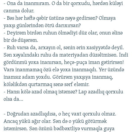
- Ona da inanmıram. O da bir qorxudu, hərdən küləyi
canıma dolur.
- Bəs hər həftə qəbir üstünə nəyə gedirsən? Olmaya
yaxşı günlərindən ötrü darıxırsan?
- Deyirəm birdən ruhun ölmədiyi düz olar, onun əlinə
bir də düşərəm.
- Ruh varsa da, arxayın ol, sənin ərin xasiyyətdə deyil.
Sən xəyalındakı ruhu da materiyadan düzəltmisən. İndi
gördünmü yoxa inanırsan, heçə-puça iman gətirirsən!
Vara inanmamaq özü elə yoxa inanmaqdı. Yer üzündə
inamsız adam yoxdu. Görürəm yaxşıya inanmaq,
köləlikdən qurtarmaq sənə sərf eləmir.
- Hansı kölə azad olmaq istəməz? Lap azadlıq qorxulu
olsa da…
- Doğrudan azadlıqdısa, o heç vaxt qorxulu olmaz.
Ancaq yükü ağır olar. Sən də o yükü götürmək
istəmirsən. Sən özünü bədbəxtliyə vurmaqla guya