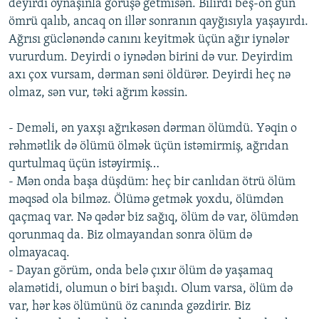
deyirdi oynaşınla görüşə getmisən. Bilirdi beş-on gün
ömrü qalıb, ancaq on illər sonranın qayğısıyla yaşayırdı.
Ağrısı güclənəndə canını keyitmək üçün ağır iynələr
vururdum. Deyirdi o iynədən birini də vur. Deyirdim
axı çox vursam, dərman səni öldürər. Deyirdi heç nə
olmaz, sən vur, təki ağrım kəssin.
- Deməli, ən yaxşı ağrıkəsən dərman ölümdü. Yəqin o
rəhmətlik də ölümü ölmək üçün istəmirmiş, ağrıdan
qurtulmaq üçün istəyirmiş…
- Mən onda başa düşdüm: heç bir canlıdan ötrü ölüm
məqsəd ola bilməz. Ölümə getmək yoxdu, ölümdən
qaçmaq var. Nə qədər biz sağıq, ölüm də var, ölümdən
qorunmaq da. Biz olmayandan sonra ölüm də
olmayacaq.
- Dayan görüm, onda belə çıxır ölüm də yaşamaq
əlamətidi, olumun o biri başıdı. Olum varsa, ölüm də
var, hər kəs ölümünü öz canında gəzdirir. Biz