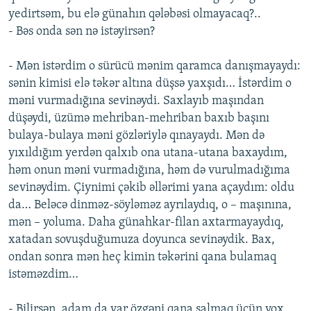
yedirtsəm, bu elə günahın qələbəsi olmayacaq?..
- Bəs onda sən nə istəyirsən?
- Mən istərdim o sürücü mənim qaramca danışmayaydı:
sənin kimisi elə təkər altına düşsə yaxşıdı… İstərdim o
məni vurmadığına sevinəydi. Saxlayıb maşından
düşəydi, üzümə mehriban-mehriban baxıb başını
bulaya-bulaya məni gözləriylə qınayaydı. Mən də
yıxıldığım yerdən qalxıb ona utana-utana baxaydım,
həm onun məni vurmadığına, həm də vurulmadığıma
sevinəydim. Çiynimi çəkib əllərimi yana açaydım: oldu
da… Beləcə dinməz-söyləməz ayrılaydıq, o – maşınına,
mən – yoluma. Daha günahkar-filan axtarmayaydıq,
xatadan sovuşduğumuza doyunca sevinəydik. Bax,
ondan sonra mən heç kimin təkərini qana bulamaq
istəməzdim…
- Bilirsən, adam da var özgəni qana salmaq üçün yox,