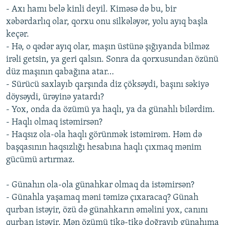
- Axı hamı belə kinli deyil. Kiməsə də bu, bir
xəbərdarlıq olar, qorxu onu silkələyər, yolu ayıq başla
keçər.
- Hə, o qədər ayıq olar, maşın üstünə şığıyanda bilməz
irəli getsin, ya geri qalsın. Sonra da qorxusundan özünü
düz maşının qabağına atar…
- Sürücü saxlayıb qarşında diz çöksəydi, başını səkiyə
döysəydi, ürəyinə yatardı?
- Yox, onda da özümü ya haqlı, ya da günahlı bilərdim.
- Haqlı olmaq istəmirsən?
- Haqsız ola-ola haqlı görünmək istəmirəm. Həm də
başqasının haqsızlığı hesabına haqlı çıxmaq mənim
gücümü artırmaz.
- Günahın ola-ola günahkar olmaq da istəmirsən?
- Günahla yaşamaq məni təmizə çıxaracaq? Günah
qurban istəyir, özü də günahkarın əməlini yox, canını
qurban istəyir. Mən özümü tikə-tikə doğrayıb günahıma