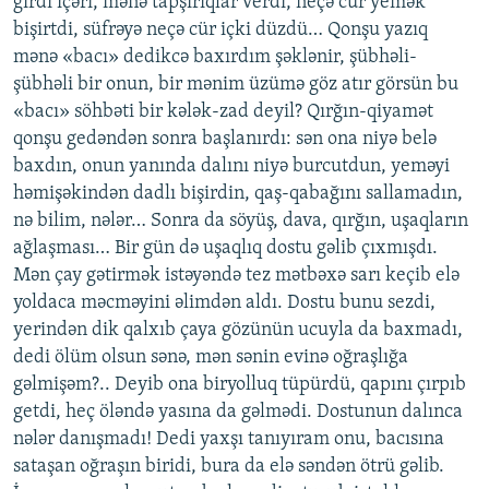
girdi içəri, mənə tapşırıqlar verdi, neçə cür yemək
bişirtdi, süfrəyə neçə cür içki düzdü… Qonşu yazıq
mənə «bacı» dedikcə baxırdım şəklənir, şübhəli-
şübhəli bir onun, bir mənim üzümə göz atır görsün bu
«bacı» söhbəti bir kələk-zad deyil? Qırğın-qiyamət
qonşu gedəndən sonra başlanırdı: sən ona niyə belə
baxdın, onun yanında dalını niyə burcutdun, yeməyi
həmişəkindən dadlı bişirdin, qaş-qabağını sallamadın,
nə bilim, nələr… Sonra da söyüş, dava, qırğın, uşaqların
ağlaşması… Bir gün də uşaqlıq dostu gəlib çıxmışdı.
Mən çay gətirmək istəyəndə tez mətbəxə sarı keçib elə
yoldaca məcməyini əlimdən aldı. Dostu bunu sezdi,
yerindən dik qalxıb çaya gözünün ucuyla da baxmadı,
dedi ölüm olsun sənə, mən sənin evinə oğraşlığa
gəlmişəm?.. Deyib ona biryolluq tüpürdü, qapını çırpıb
getdi, heç öləndə yasına da gəlmədi. Dostunun dalınca
nələr danışmadı! Dedi yaxşı tanıyıram onu, bacısına
sataşan oğraşın biridi, bura da elə səndən ötrü gəlib.