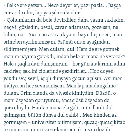
- Bəlkə ərə getsən… Necə deyərlər, pazı pazla… Başqa
cür ər də olur, lap yaxşıları da olur…
- Qohumlarım da belə deyirdilər, daha yasını saxladın,
neçə il gözlədin, bəsdi, cavan adamsan, gözəlsən, nə
bilim, nə… Axı mən əsarətdəyəm, başa düşürsən, mən
ərimdən ayrılmamışam, özümü onun ayağından
sildirməmişəm. Mən dulam, dul! Həm də ərə getmək
mənim nəyimə gərəkdi, indən belə ər mənə nə verəcək?
Hələ uşaqlardan danışmıram – hər gün atalarının adını
çəkirlər, şəklini ciblərində gəzdirirlər… Heç deyən
yoxdu sev, sevil, işıqlı dünyaya gözün açılsın. Axı mən
indiyəcən heç sevməmişəm. Mən lap anadangəlmə
dulam. Ərim olanda da yiyəsiz kimiydim. Düzdü, o
məni özgədən qoruyurdu, ancaq özü özgədən də
qorxuluydu. Hərdən mənə elə gəlir min illərdi dul
qalmışam, bütün dünya dul qalıb!.. Mən kimdən az
görmüşəm – universitet bitirmişəm, qucaq-qucaq kitab
oxumuşam, ömrü yarı eləmişəm, iki uşaq doğub-