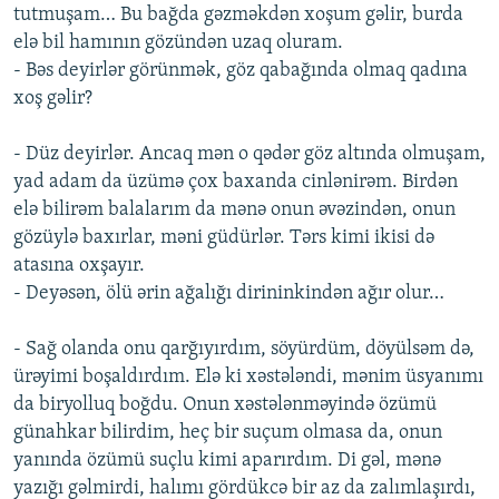
tutmuşam… Bu bağda gəzməkdən xoşum gəlir, burda
elə bil hamının gözündən uzaq oluram.
- Bəs deyirlər görünmək, göz qabağında olmaq qadına
xoş gəlir?
- Düz deyirlər. Ancaq mən o qədər göz altında olmuşam,
yad adam da üzümə çox baxanda cinlənirəm. Birdən
elə bilirəm balalarım da mənə onun əvəzindən, onun
gözüylə baxırlar, məni güdürlər. Tərs kimi ikisi də
atasına oxşayır.
- Deyəsən, ölü ərin ağalığı dirininkindən ağır olur…
- Sağ olanda onu qarğıyırdım, söyürdüm, döyülsəm də,
ürəyimi boşaldırdım. Elə ki xəstələndi, mənim üsyanımı
da biryolluq boğdu. Onun xəstələnməyində özümü
günahkar bilirdim, heç bir suçum olmasa da, onun
yanında özümü suçlu kimi aparırdım. Di gəl, mənə
yazığı gəlmirdi, halımı gördükcə bir az da zalımlaşırdı,