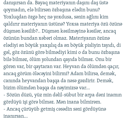
danışırsan da. Bayaq materiyanın daşını daş üstə
qoymadın, elə bilirsən özbaşına elədin bunu?
Yoxluqdan özgə heç nə yoxdusa, sənin ağlını kim
qaldırır materiyanın üstünə? Yoxsa materiya özü özünə
düşmən kəsilib?.. Düşmən kəsilməyinə kəsilər, ancaq
özünün bundan xəbəri olmaz. Materiyanın özünə
elədiyi ən böyük yaxşılıq da ən böyük pisliyin tayıdı, di
gəl, göz özünü görə bilmədiyi kimi o da bunu özbaşına
bilə bilməz, ölüm yolundan qayıda bilməz. Onu bir
görən var, bir qaytaran var. Heyvan da ölümdən qaçır,
ancaq görüm öləcəyini bilirmi? Adam bilirsə, demək,
canında heyvandan başqa da nəsə gəzdirir. Demək,
bizim ölümdən başqa da nəyimizsə var…
- Sözün düzü, yüz min dəlil-sübut bir arpa dəni inamın
gördüyü işi görə bilməz. Mən inana bilmirəm.
- Ancaq çürüyüb getmiş cəsədin səni gördüyünə
inanırsan…