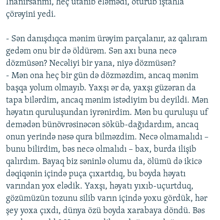
İnanırsanmı, heç utanıb eləmədi, oturub iştahla
çörəyini yedi.
- Sən danışdıqca mənim ürəyim parçalanır, az qalıram
gedəm onu bir də öldürəm. Sən axı buna necə
dözmüsən? Necəliyi bir yana, niyə dözmüsən?
- Mən ona heç bir gün də dözməzdim, ancaq mənim
başqa yolum olmayıb. Yaxşı ər də, yaxşı güzəran da
tapa bilərdim, ancaq mənim istədiyim bu deyildi. Mən
həyatın quruluşundan iyrənirdim. Mən bu quruluşu uf
demədən bünövrəsinəcən söküb-dağıdardım, ancaq
onun yerində nəsə qura bilməzdim. Necə olmamalıdı –
bunu bilirdim, bəs necə olmalıdı – bax, burda ilişib
qalırdım. Bayaq biz səninlə olumu da, ölümü də ikicə
dəqiqənin içində puça çıxartdıq, bu boyda həyatı
varından yox elədik. Yaxşı, həyatı yıxıb-uçurtduq,
gözümüzün tozunu silib varın içində yoxu gördük, hər
şey yoxa çıxdı, dünya özü boyda xarabaya döndü. Bəs