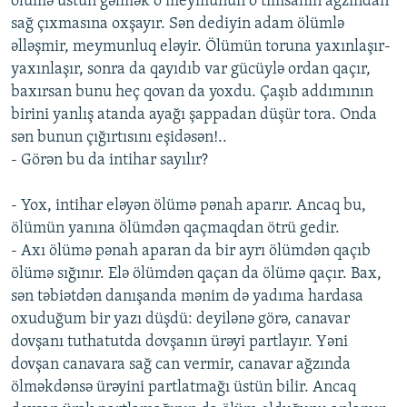
ölümə üstün gəlmək o meymunun o timsahın ağzından
sağ çıxmasına oxşayır. Sən dediyin adam ölümlə
əlləşmir, meymunluq eləyir. Ölümün toruna yaxınlaşır-
yaxınlaşır, sonra da qayıdıb var gücüylə ordan qaçır,
baxırsan bunu heç qovan da yoxdu. Çaşıb addımının
birini yanlış atanda ayağı şappadan düşür tora. Onda
sən bunun çığırtısını eşidəsən!..
- Görən bu da intihar sayılır?
- Yox, intihar eləyən ölümə pənah aparır. Ancaq bu,
ölümün yanına ölümdən qaçmaqdan ötrü gedir.
- Axı ölümə pənah aparan da bir ayrı ölümdən qaçıb
ölümə sığınır. Elə ölümdən qaçan da ölümə qaçır. Bax,
sən təbiətdən danışanda mənim də yadıma hardasa
oxuduğum bir yazı düşdü: deyilənə görə, canavar
dovşanı tuthatutda dovşanın ürəyi partlayır. Yəni
dovşan canavara sağ can vermir, canavar ağzında
ölməkdənsə ürəyini partlatmağı üstün bilir. Ancaq