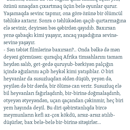
özünü sınaqdan çıxartmaq üçün belə oyunlar qurur.
Yaşamaqda sevinc tapmır, ona görə özünə bir ölümcül
təhlükə axtarır. Sonra o təhlükədən qaçıb qurtarmağına
elə sevinir, deyirsən bəs qəbirdən qayıdıb. Baxırsan
yenə qabaqkı kimi yaşayır, ancaq yaşadığına sevinə-
sevinə yaşayır.
- Sən təbiət filmlərinə baxırsan?.. Onda bəlkə də mən
deyəni görmüsən: quraqlıq Afrika timsahlarını tamam
heydən salıb, get-gedə quruyub-bərkiyən palçığın
içində ağızlarını açıb heykəl kimi yatışıblar. O biri
heyvanlar da susuzluqdan əldən düşüb, yeyən də,
yeyilən də bir dərdə, bir ölümə can verir. Susuzluq elə
bil heyvanları fağırlaşdırıb, bir-birinə doğmalaşdırıb,
otyeyən ətyeyəndən, uçan qaçandan çəkinmir, heç biri
yem hayında deyil. Bu diri qəbirstanlıqda bircə
meymunların kefi az-çox kökdü, arsız-arsız atılıb-
düşürlər, bax belə-belə bir-birinə sitəşirlər…