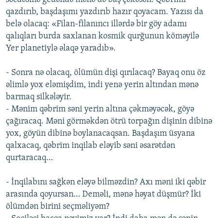
qazdırıb, başdaşımı yazdırıb hazır qoyacam. Yazısı da
belə olacaq: «Filan-filanıncı illərdə bir göy adamı
qalıqları burda saxlanan kosmik qurğunun köməyilə
Yer planetiylə əlaqə yaradıb».
- Sonra nə olacaq, ölümün dişi qırılacaq? Bayaq onu öz
əlimlə yox eləmişdim, indi yenə yerin altından mənə
barmaq silkələyir.
- Mənim qəbrim səni yerin altına çəkməyəcək, göyə
çağıracaq. Məni görməkdən ötrü torpağın dişinin dibinə
yox, göyün dibinə boylanacaqsan. Başdaşım üsyana
qalxacaq, qəbrim inqilab eləyib səni əsarətdən
qurtaracaq…
- İnqilabını sağkən eləyə bilməzdin? Axı məni iki qəbir
arasında qoyursan… Deməli, mənə həyat düşmür? İki
ölümdən birini seçməliyəm?