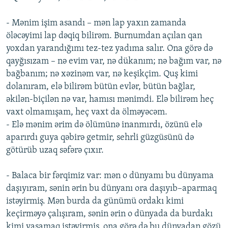
- Mənim işim asandı – mən lap yaxın zamanda
öləcəyimi lap dəqiq bilirəm. Burnumdan açılan qan
yoxdan yarandığımı tez-tez yadıma salır. Ona görə də
qayğısızam – nə evim var, nə dükanım; nə bağım var, nə
bağbanım; nə xəzinəm var, nə keşikçim. Quş kimi
dolanıram, elə bilirəm bütün evlər, bütün bağlar,
əkilən-biçilən nə var, hamısı mənimdi. Elə bilirəm heç
vaxt olmamışam, heç vaxt da ölməyəcəm.
- Elə mənim ərim də ölümünə inanmırdı, özünü elə
aparırdı guya qəbirə getmir, sehrli güzgüsünü də
götürüb uzaq səfərə çıxır.
- Balaca bir fərqimiz var: mən o dünyamı bu dünyama
daşıyıram, sənin ərin bu dünyanı ora daşıyıb–aparmaq
istəyirmiş. Mən burda da günümü ordakı kimi
keçirməyə çalışıram, sənin ərin o dünyada da burdakı
kimi yaşamaq istəyirmiş, ona görə də bu dünyadan gözü