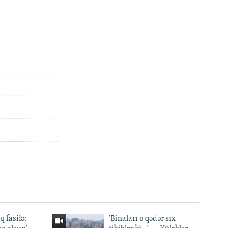
q fasilə:
'Binaları o qədər sıx