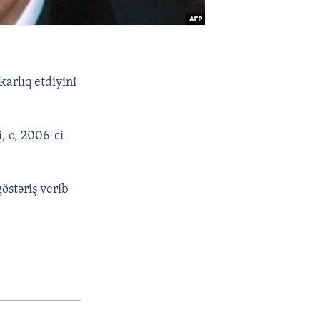
arlıq etdiyini
, o, 2006-ci
östəriş verib