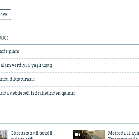
ünya
ax:
ris planı
salam verdiyi 5 yaşlı uşaq
ncu diktaturası»
nda dəbdəbəli istirahətindən qalmır
Gürcüstan ali təhsili
Metroda 11 aylı