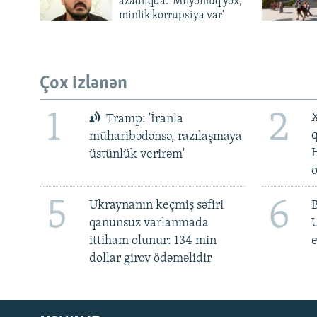
azadlıqda: 'Milyonluq yox,
minlik korrupsiya var'
Çox izlənən
1
2
X
Tramp: 'İranla
müharibədənsə, razılaşmaya
üstünlük verirəm'
5
6
Ukraynanın keçmiş səfiri
qanunsuz varlanmada
ittiham olunur: 134 min
e
dollar girov ödəməlidir