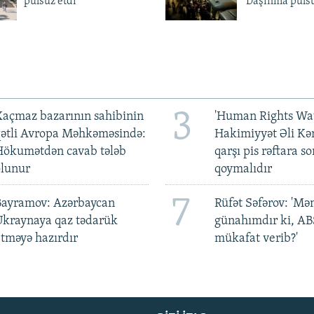
pulsuz etdi
'Daşınma pulsu
3
açmaz bazarının sahibinin
'Human Rights Wat
qətli Avropa Məhkəməsində:
Hakimiyyət Əli Kə
Hökumətdən cavab tələb
qarşı pis rəftara so
olunur
qoymalıdır
7
Bayramov: Azərbaycan
Rüfət Səfərov: 'M
Ukraynaya qaz tədarük
günahımdır ki, A
tməyə hazırdır
mükafat verib?'