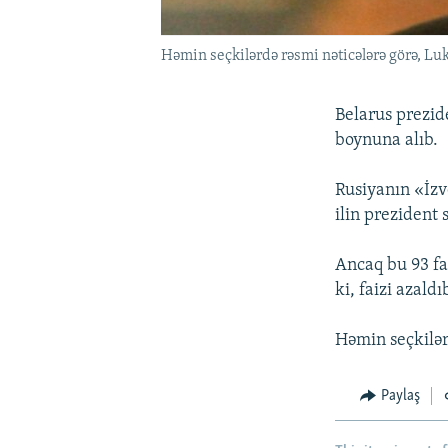
Həmin seçkilərdə rəsmi nəticələrə görə, Lu
Belarus prezid
boynuna alıb.
Rusiyanın «İzv
ilin prezident 
Ancaq bu 93 fa
ki, faizi azald
Həmin seçkilər
Paylaş