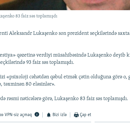
kaşenko 83 faiz səs toplamışdı
enti Aleksandr Lukaşenko son prezident seçkilərində saxtak
estiya» qəzetinə verdiyi müsahibəsində Lukaşenko deyib ki
seçkilərində 93 faiz səs toplamışdı.
izi «psixoloji cəhətdən qəbul etmək çətin olduğuna görə o, g
ıb, təxminən 80 eləsinlər».
də rəsmi nəticələrə görə, Lukaşenko 83 faiz səs toplamışdı.
VPN-siz açmaq
Bizi izlə
Çap et