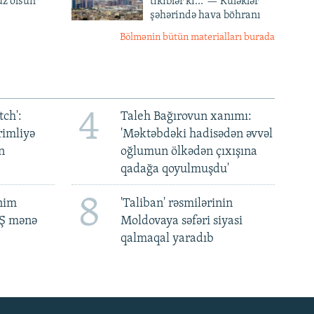
z olsun'
tikiblər ki...' — Küləklər
şəhərində hava böhranı
Bölmənin bütün materialları burada
4
ch':
Taleh Bağırovun xanımı:
rimliyə
'Məktəbdəki hadisədən əvvəl
n
oğlumun ölkədən çıxışına
qadağa qoyulmuşdu'
8
ənim
'Taliban' rəsmilərinin
BŞ mənə
Moldovaya səfəri siyasi
qalmaqal yaradıb