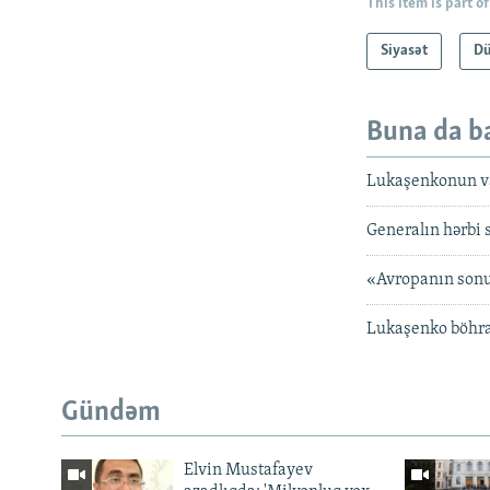
This item is part of
Siyasət
D
Buna da b
Lukaşenkonun va
Generalın hərbi 
«Avropanın sonu
Lukaşenko böhra
Gündəm
Elvin Mustafayev