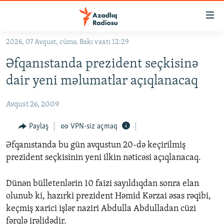
Keçid
linkləri
Əsas
2026, 07 Avqust, cümə, Bakı vaxtı 12:29
məzmuna
GÜNDƏM
Əfqanıstanda prezident seçkisinə
qayıt
#İZAHLA
Əsas
dair yeni məlumatlar açıqlanacaq
KORRUPSIOMETR
naviqasiyaya
qayıt
Avqust 26, 2009
#ƏSLINDƏ
Axtarışa
FƏRQƏ BAX
Paylaş
VPN-siz açmaq
keç
QANUNI DOĞRU
Əfqanıstanda bu gün avqustun 20-də keçirilmiş
prezident seçkisinin yeni ilkin nəticəsi açıqlanacaq.
ARAŞDIRMA
MULTIMEDIA
Dünən bülletenlərin 10 faizi sayıldıqdan sonra elan
olunub ki, hazırki prezident Həmid Kərzai əsas rəqibi,
RADIO ARXIV
VIDEO
keçmiş xarici işlər naziri Abdulla Abdulladan cüzi
HAQQIMIZDA
FOTOQALEREYA
OXU ZALI
fərqlə irəlidədir.