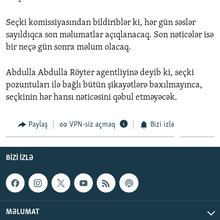
İNFOQRAFIKA
AZƏRBAYCAN ƏDƏBIYYATI KITABXANASI
MISSIYAMIZ
BIZI IZLƏ
Seçki komissiyasından bildiriblər ki, hər gün səslər
KARIKATURA
İSLAM VƏ DEMOKRATIYA
PEŞƏ ETIKASI VƏ JURNALISTIKA STANDARTLARIMIZ
sayıldıqca son məlumatlar açıqlanacaq. Son nəticələr isə
İZ - MƏDƏNIYYƏT PROQRAMI
MATERIALLARIMIZDAN ISTIFADƏ
bir neçə gün sonra məlum olacaq.
AZADLIQRADIOSU MOBIL TELEFONUNUZDA
RFE/RL-in bütün saytları
Abdulla Abdulla Röyter agentliyinə deyib ki, seçki
BIZIMLƏ ƏLAQƏ
pozuntuları ilə bağlı bütün şikayətlərə baxılmayınca,
seçkinin hər hansı nəticəsini qəbul etməyəcək.
XƏBƏR BÜLLETENLƏRIMIZ
Paylaş
VPN-siz açmaq
Bizi izlə
BIZI IZLƏ
MƏLUMAT