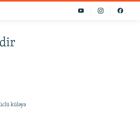
dir
.
üclü küləyə