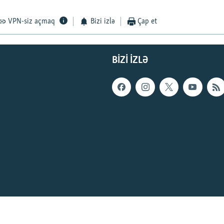
VPN-siz açmaq
Bizi izlə
Çap et
BIZI IZLƏ