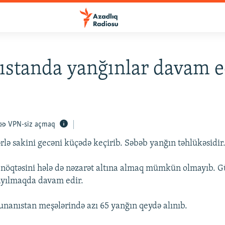
standa yanğınlar davam e
VPN-siz açmaq
rlə sakini gecəni küçədə keçirib. Səbəb yanğın təhlükəsidir
n nöqtəsini hələ də nəzarət altına almaq mümkün olmayıb. G
ayılmaqda davam edir.
anıstan meşələrində azı 65 yanğın qeydə alınıb.