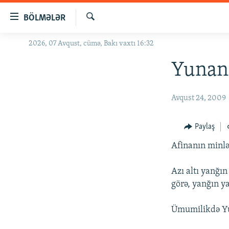
Keçid
BÖLMƏLƏR
linkləri
Axtar
Əsas
2026, 07 Avqust, cümə, Bakı vaxtı 16:32
GÜNDƏM
məzmuna
#İZAHLA
Yunanı
qayıt
Əsas
KORRUPSIOMETR
naviqasiyaya
Avqust 24, 2009
#ƏSLINDƏ
qayıt
Axtarışa
FƏRQƏ BAX
Paylaş
keç
QANUNI DOĞRU
Afinanın minlə
ARAŞDIRMA
Azı altı yanğı
MULTIMEDIA
görə, yanğın y
RADIO ARXIV
VIDEO
Ümumilikdə Yun
HAQQIMIZDA
FOTOQALEREYA
OXU ZALI