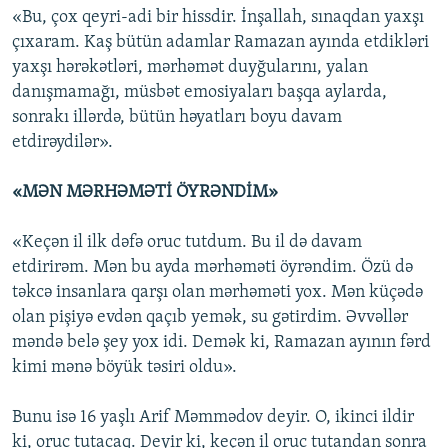
«Bu, çox qeyri-adi bir hissdir. İnşallah, sınaqdan yaxşı
çıxaram. Kaş bütün adamlar Ramazan ayında etdikləri
yaxşı hərəkətləri, mərhəmət duyğularını, yalan
danışmamağı, müsbət emosiyaları başqa aylarda,
sonrakı illərdə, bütün həyatları boyu davam
etdirəydilər».
«MƏN MƏRHƏMƏTİ ÖYRƏNDİM»
«Keçən il ilk dəfə oruc tutdum. Bu il də davam
etdirirəm. Mən bu ayda mərhəməti öyrəndim. Özü də
təkcə insanlara qarşı olan mərhəməti yox. Mən küçədə
olan pişiyə evdən qaçıb yemək, su gətirdim. Əvvəllər
məndə belə şey yox idi. Demək ki, Ramazan ayının fərd
kimi mənə böyük təsiri oldu».
Bunu isə 16 yaşlı Arif Məmmədov deyir. O, ikinci ildir
ki, oruc tutacaq. Deyir ki, keçən il oruc tutandan sonra