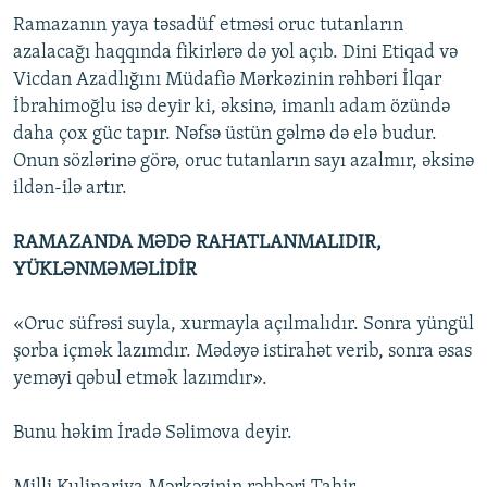
Ramazanın yaya təsadüf etməsi oruc tutanların
azalacağı haqqında fikirlərə də yol açıb. Dini Etiqad və
Vicdan Azadlığını Müdafiə Mərkəzinin rəhbəri İlqar
İbrahimoğlu isə deyir ki, əksinə, imanlı adam özündə
daha çox güc tapır. Nəfsə üstün gəlmə də elə budur.
Onun sözlərinə görə, oruc tutanların sayı azalmır, əksinə
ildən-ilə artır.
RAMAZANDA MƏDƏ RAHATLANMALIDIR,
YÜKLƏNMƏMƏLİDİR
«Oruc süfrəsi suyla, xurmayla açılmalıdır. Sonra yüngül
şorba içmək lazımdır. Mədəyə istirahət verib, sonra əsas
yeməyi qəbul etmək lazımdır».
Bunu həkim İradə Səlimova deyir.