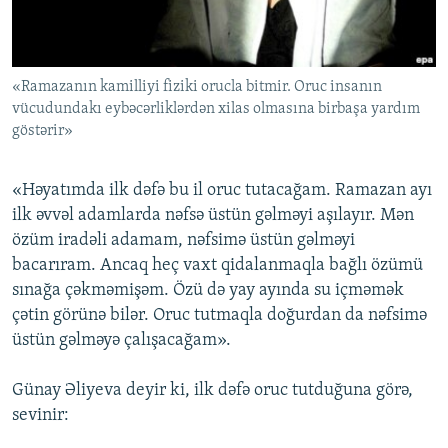
İNFOQRAFIKA
AZƏRBAYCAN ƏDƏBIYYATI KITABXANASI
MISSIYAMIZ
BIZI IZLƏ
KARIKATURA
İSLAM VƏ DEMOKRATIYA
PEŞƏ ETIKASI VƏ JURNALISTIKA STANDARTLARIMIZ
«Ramazanın kamilliyi fiziki orucla bitmir. Oruc insanın
İZ - MƏDƏNIYYƏT PROQRAMI
MATERIALLARIMIZDAN ISTIFADƏ
vücudundakı eybəcərliklərdən xilas olmasına birbaşa yardım
AZADLIQRADIOSU MOBIL TELEFONUNUZDA
RFE/RL-in bütün saytları
göstərir»
BIZIMLƏ ƏLAQƏ
«Həyatımda ilk dəfə bu il oruc tutacağam. Ramazan ayı
XƏBƏR BÜLLETENLƏRIMIZ
ilk əvvəl adamlarda nəfsə üstün gəlməyi aşılayır. Mən
özüm iradəli adamam, nəfsimə üstün gəlməyi
bacarıram. Ancaq heç vaxt qidalanmaqla bağlı özümü
sınağa çəkməmişəm. Özü də yay ayında su içməmək
çətin görünə bilər. Oruc tutmaqla doğurdan da nəfsimə
üstün gəlməyə çalışacağam».
Günay Əliyeva deyir ki, ilk dəfə oruc tutduğuna görə,
sevinir: