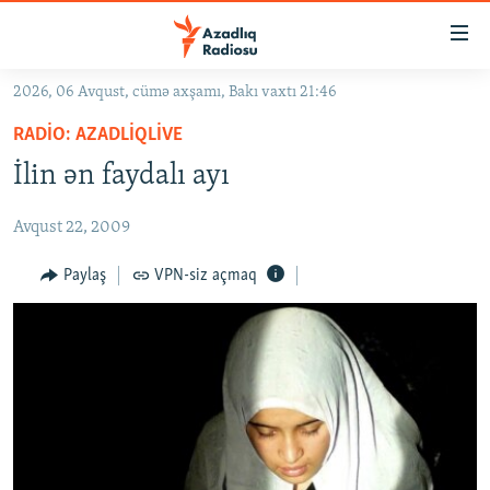
Keçid
linkləri
Əsas
2026, 06 Avqust, cümə axşamı, Bakı vaxtı 21:46
məzmuna
GÜNDƏM
RADIO: AZADLIQLIVE
qayıt
#İZAHLA
Əsas
İlin ən faydalı ayı
KORRUPSIOMETR
naviqasiyaya
qayıt
Avqust 22, 2009
#ƏSLINDƏ
Axtarışa
FƏRQƏ BAX
Paylaş
VPN-siz açmaq
keç
QANUNI DOĞRU
ARAŞDIRMA
MULTIMEDIA
RADIO ARXIV
VIDEO
HAQQIMIZDA
FOTOQALEREYA
OXU ZALI