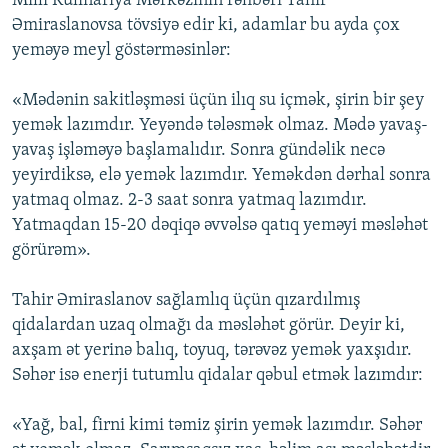
Milli Kulinariya Mərkəzinin rəhbəri Tahir
Əmiraslanovsa tövsiyə edir ki, adamlar bu ayda çox
yeməyə meyl göstərməsinlər:
«Mədənin sakitləşməsi üçün ilıq su içmək, şirin bir şey
yemək lazımdır. Yeyəndə tələsmək olmaz. Mədə yavaş-
yavaş işləməyə başlamalıdır. Sonra gündəlik necə
yeyirdiksə, elə yemək lazımdır. Yeməkdən dərhal sonra
yatmaq olmaz. 2-3 saat sonra yatmaq lazımdır.
Yatmaqdan 15-20 dəqiqə əvvəlsə qatıq yeməyi məsləhət
görürəm».
Tahir Əmiraslanov sağlamlıq üçün qızardılmış
qidalardan uzaq olmağı da məsləhət görür. Deyir ki,
axşam ət yerinə balıq, toyuq, tərəvəz yemək yaxşıdır.
Səhər isə enerji tutumlu qidalar qəbul etmək lazımdır:
«Yağ, bal, firni kimi təmiz şirin yemək lazımdır. Səhər