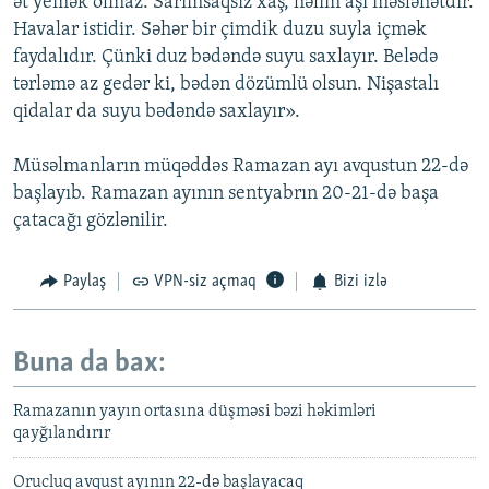
ət yemək olmaz. Sarımsaqsız xaş, həlim aşı məsləhətdir.
Havalar istidir. Səhər bir çimdik duzu suyla içmək
faydalıdır. Çünki duz bədəndə suyu saxlayır. Belədə
tərləmə az gedər ki, bədən dözümlü olsun. Nişastalı
qidalar da suyu bədəndə saxlayır».
Müsəlmanların müqəddəs Ramazan ayı avqustun 22-də
başlayıb. Ramazan ayının sentyabrın 20-21-də başa
çatacağı gözlənilir.
Paylaş
VPN-siz açmaq
Bizi izlə
Buna da bax:
Ramazanın yayın ortasına düşməsi bəzi həkimləri
qayğılandırır
Orucluq avqust ayının 22-də başlayacaq