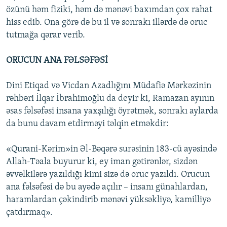
özünü həm fiziki, həm də mənəvi baxımdan çox rahat
hiss edib. Ona görə də bu il və sonrakı illərdə də oruc
tutmağa qərar verib.
ORUCUN ANA FƏLSƏFƏSİ
Dini Etiqad və Vicdan Azadlığını Müdafiə Mərkəzinin
rəhbəri İlqar İbrahimoğlu da deyir ki, Ramazan ayının
əsas fəlsəfəsi insana yaxşılığı öyrətmək, sonrakı aylarda
da bunu davam etdirməyi təlqin etməkdir:
«Qurani-Kərim»in Əl-Bəqərə surəsinin 183-cü ayəsində
Allah-Təala buyurur ki, ey iman gətirənlər, sizdən
əvvəlkilərə yazıldığı kimi sizə də oruc yazıldı. Orucun
ana fəlsəfəsi də bu ayədə açılır – insanı günahlardan,
haramlardan çəkindirib mənəvi yüksəkliyə, kamilliyə
çatdırmaq».