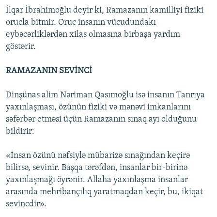
İlqar İbrahimoğlu deyir ki, Ramazanın kamilliyi fiziki
orucla bitmir. Oruc insanın vücudundakı
eybəcərliklərdən xilas olmasına birbaşa yardım
göstərir.
RAMAZANIN SEVİNCİ
Dinşünas alim Nəriman Qasımoğlu isə insanın Tanrıya
yaxınlaşması, özünün fiziki və mənəvi imkanlarını
səfərbər etməsi üçün Ramazanın sınaq ayı olduğunu
bildirir:
«İnsan özünü nəfsiylə mübarizə sınağından keçirə
bilirsə, sevinir. Başqa tərəfdən, insanlar bir-birinə
yaxınlaşmağı öyrənir. Allaha yaxınlaşma insanlar
arasında mehribançılıq yaratmaqdan keçir, bu, ikiqat
sevincdir».