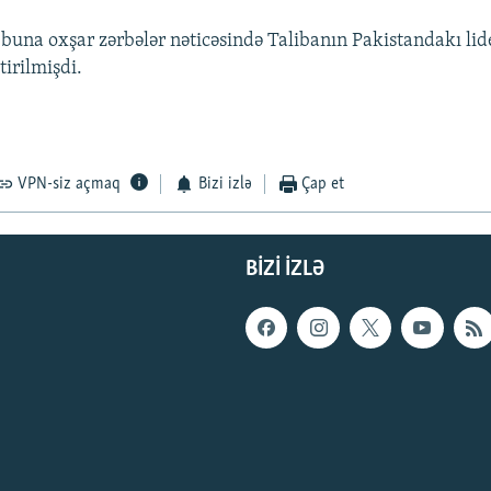
 buna oxşar zərbələr nəticəsində Talibanın Pakistandakı lid
irilmişdi.
VPN-siz açmaq
Bizi izlə
Çap et
BIZI IZLƏ