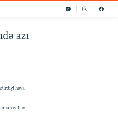
ndə azı
ndirdiyi hava
 güman edilən