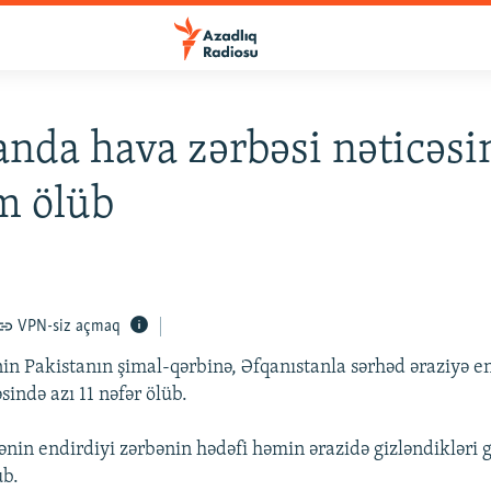
anda hava zərbəsi nəticəsi
m ölüb
VPN-siz açmaq
in Pakistanın şimal-qərbinə, Əfqanıstanla sərhəd əraziyə e
əsində azı 11 nəfər ölüb.
rənin endirdiyi zərbənin hədəfi həmin ərazidə gizləndikləri
ub.