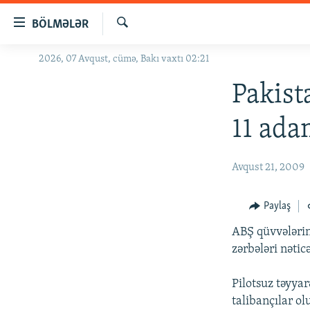
Keçid
BÖLMƏLƏR
linkləri
Axtar
Əsas
2026, 07 Avqust, cümə, Bakı vaxtı 02:21
GÜNDƏM
məzmuna
#İZAHLA
Pakist
qayıt
Əsas
KORRUPSIOMETR
11 ada
naviqasiyaya
#ƏSLINDƏ
qayıt
Axtarışa
FƏRQƏ BAX
Avqust 21, 2009
keç
QANUNI DOĞRU
Paylaş
ARAŞDIRMA
ABŞ qüvvələrin
MULTIMEDIA
zərbələri nətic
RADIO ARXIV
VIDEO
Pilotsuz təyya
HAQQIMIZDA
FOTOQALEREYA
OXU ZALI
talibançılar ol