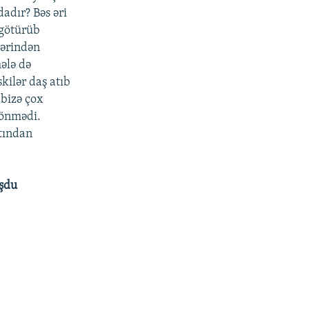
adır? Bəs əri
 götürüb
zərindən
ələ də
kilər daş atıb
 bizə çox
 dönmədi.
atından
uşdu