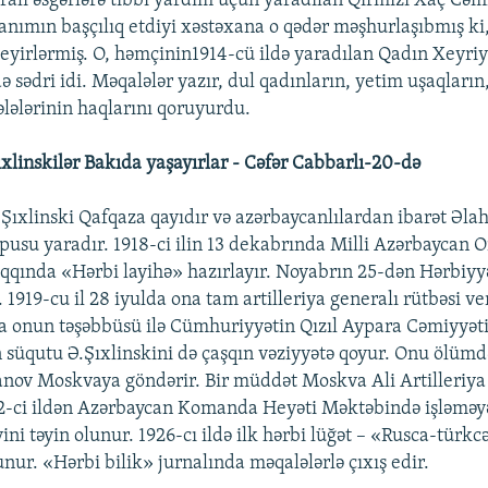
ralı əsgərlərə tibbi yardım üçün yaradılan Qırmızı Xaç Cəmi
xanımın başçılıq etdiyi xəstəxana o qədər məşhurlaşıbmış ki,
eyirlərmiş. O, həmçinin1914-cü ildə yaradılan Qadın Xeyri
 sədri idi. Məqalələr yazır, dul qadınların, yetim uşaqların
lələlərinin haqlarını qoruyurdu.
ıxlinskilər Bakıda yaşayırlar - Cəfər Cabbarlı-20-də
Ə.Şıxlinski Qafqaza qayıdır və azərbaycanlılardan ibarət Əla
su yaradır. 1918-ci ilin 13 dekabrında Milli Azərbaycan
qqında «Hərbi layihə» hazırlayır. Noyabrın 25-dən Hərbiyy
. 1919-cu il 28 iyulda ona tam artilleriya generalı rütbəsi ver
da onun təşəbbüsü ilə Cümhuriyyətin Qızıl Aypara Cəmiyyəti 
süqutu Ə.Şıxlinskini də çaşqın vəziyyətə qoyur. Onu ölüm
nov Moskvaya göndərir. Bir müddət Moskva Ali Artilleriy
22-ci ildən Azərbaycan Komanda Heyəti Məktəbində işləməyə
ini təyin olunur. 1926-cı ildə ilk hərbi lüğət – «Rusca-türkcə
unur. «Hərbi bilik» jurnalında məqalələrlə çıxış edir.