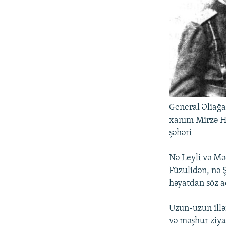
İNFOQRAFIKA
AZƏRBAYCAN ƏDƏBIYYATI KITABXANASI
MISSIYAMIZ
KARIKATURA
İSLAM VƏ DEMOKRATIYA
PEŞƏ ETIKASI VƏ JURNALISTIKA
STANDARTLARIMIZ
İZ - MƏDƏNIYYƏT PROQRAMI
MATERIALLARIMIZDAN ISTIFADƏ
AZADLIQRADIOSU MOBIL TELEFONUNUZDA
BIZIMLƏ ƏLAQƏ
XƏBƏR BÜLLETENLƏRIMIZ
General Əliağa
xanım Mirzə Hü
şəhəri
Nə Leyli və Mə
Füzulidən, nə 
həyatdan söz aç
Uzun-uzun illə
və məşhur ziya