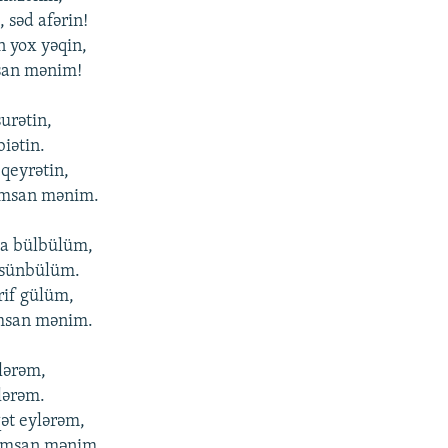
 səd afərin!
 yox yəqin,
san mənim!
urətin,
biətin.
 qeyrətin,
msan mənim.
a bülbülüm,
 sünbülüm.
rif gülüm,
msan mənim.
ylərəm,
lərəm.
ət eylərəm,
ımsan mənim.