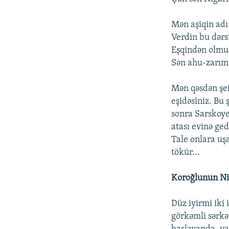
Mən aşiqin adı 
Verdin bu dərsi
Eşqindən olmu
Sən ahu-zarı
Mən qəsdən şei
eşidəsiniz. Bu ş
sonra Sarskoye
atası evinə ge
Tale onlara uşa
tökür...
Koroğlunun Nig
Düz iyirmi iki 
görkəmli sərkə