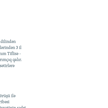
 dilindən
lərindən 3 il
ım Tiflisə -
ımçıq qalır.
sətirlərə
örüşü ilə
ribəsi