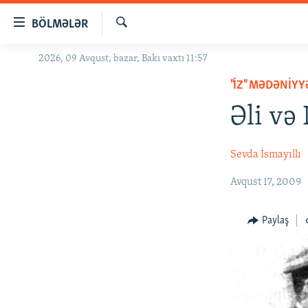
Keçid
BÖLMƏLƏR
linkləri
Axtar
Əsas
2026, 09 Avqust, bazar, Bakı vaxtı 11:57
GÜNDƏM
məzmuna
"İZ" MƏDƏNIY
#İZAHLA
qayıt
Əsas
Əli və 
KORRUPSIOMETR
naviqasiyaya
#ƏSLINDƏ
qayıt
Sevda İsmayıllı
Axtarışa
FƏRQƏ BAX
keç
Avqust 17, 2009
QANUNI DOĞRU
ARAŞDIRMA
Paylaş
MULTIMEDIA
RADIO ARXIV
VIDEO
HAQQIMIZDA
FOTOQALEREYA
OXU ZALI