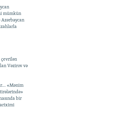
aycan
rini mümkün
də Azərbaycan
izahlarla
 çevrilən
lan Vəzirov və
dir... «Mənim
tirələrində»
əmasında bir
tariximi