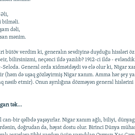
Əli,
 bilməli.
şam dəli,
msan mənim.
ri bütöv verdim ki, generalın sevdiyinə duyduğu hissləri öz
eir, bilirsinizmi, neçənci ildə yazılıb? 1912-ci ildə - evləndik
-Seloda. General orda xidmətdəydi və elə olur ki, Nigar xan
dir (həm də uşaq gözləyirmiş Nigar xanım. Amma hər şey yar
q nəsib etmir). Onun ayrılığına dözməyən general hislərini 
arı tək...
il can-bir qəlbdə yaşayırlar. Nigar xanım ağlı, biliyi, dünyag
rdənin, doğrudan da, həyat dostu olur. Birinci Dünya müha