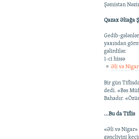
Şəmistan Nəzirl
Qazax Əliağa Ş
Gedib-gələnlər
yaxından görmə
gəlirdilər.
1-ci hissə
Əli və Nigar
Bir gün Tiflis
dedi. «Bəs Müft
Bahadır. «Özüm
...Bu da Tiflis
«Əli və Nigar»
gəncliyini keç