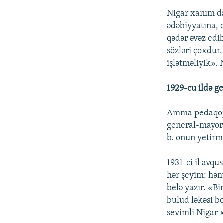
Nigar xanım da
ədəbiyyatına, 
qədər əvəz edi
sözləri çoxdur
işlətməliyik».
1929-cu ildə ge
Amma pedaqoji 
general-mayor 
b. onun yetirmə
1931-ci il avqu
hər şeyim: həm
belə yazır. «Bi
bulud ləkəsi b
sevimli Nigar x