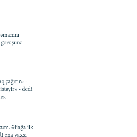
hrəmanını
n görüşünə
q çağırır» -
istəyir» - dedi
n».
cum. Əliağa ilk
ti ona yaxşı