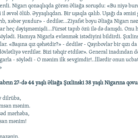
verdi. Nigarı qonaqlıqda görən Əliağa soruşdu: «Bu niyə burd
i il əvvəl ölüb. Əyyaşlıqdan. Bir uşaqla qalıb. Uşağı da əmisi
ıb, xəbər yoxdur» - dedilər...Ziyafət boyu Əliağa Nigarı nə
ar heç dəyişməmişdi...Fürsət tapıb özü ilə də danışdı. Onu h
öylədi. Hamıya Nigarla evlənmək istədiyini bildirdi. Şıxlins
lar. «Başına qız qəhətdir?» - dedilər - Qayıbovlar bir qızı da
dövlətliyə verdilər. Bizi təhqir etdilər». General inadından
arla - söylədi - O mənim ilk sevgimdir!..İllərdir onun ucb
»
abrın 27-də 44 yaşlı Əliağa Şıxlinski 38 yaşlı Nigarına qov
y dilrüba,
ımsan mənim.
səd mərhəba,
msan mənim!
 nazənin,