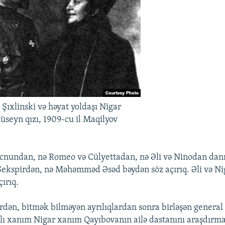
 Şıxlinski və həyat yoldaşı Nigar
seyn qızı, 1909-cu il Maqilyov
cnundan, nə Romeo və Cülyettadan, nə Əli və Ninodan danı
Şekspirdən, nə Məhəmməd Əsəd bəydən söz açırıq. Əli və Ni
ırıq.
rdən, bitmək bilməyən ayrılıqlardan sonra birləşən general 
lı xanım Nigar xanım Qayıbovanın ailə dastanını araşdırmaç