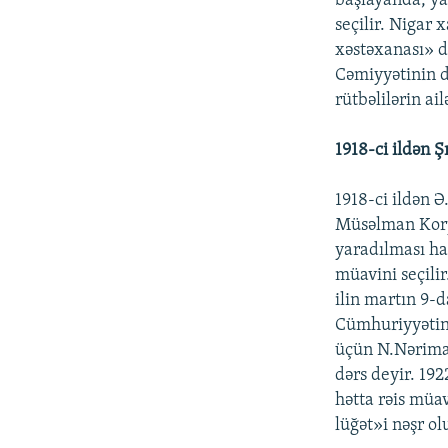
başlayanda, ya
seçilir. Nigar 
xəstəxanası» d
Cəmiyyətinin də
rütbəlilərin ai
1918-ci ildən Ş
1918-ci ildən 
Müsəlman Korpu
yaradılması ha
müavini seçilir
ilin martın 9-
Cümhuriyyətin 
üçün N.Nərima
dərs deyir. 19
hətta rəis müav
lüğət»i nəşr ol