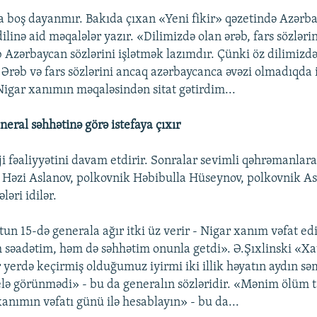
 boş dayanmır. Bakıda çıxan «Yeni fikir» qəzetində Azərb
dilinə aid məqalələr yazır. «Dilimizdə olan ərəb, fars sözlə
b Azərbaycan sözlərini işlətmək lazımdır. Çünki öz dilimiz
. Ərəb və fars sözlərini ancaq azərbaycanca əvəzi olmadıqda 
 Nigar xanımın məqaləsindən sitat gətirdim...
neral səhhətinə görə istefaya çıxır
fəaliyyətini davam etdirir. Sonralar sevimli qəhrəmanlara
Həzi Aslanov, polkovnik Həbibulla Hüseynov, polkovnik As
ləri idilər.
stun 15-də generala ağır itki üz verir - Nigar xanım vəfat e
 səadətim, həm də səhhətim onunla getdi». Ə.Şıxlinski «Xa
r yerdə keçirmiş olduğumuz iyirmi iki illik həyatın aydın s
elə görünmədi» - bu da generalın sözləridir. «Mənim ölüm 
anımın vəfatı günü ilə hesablayın» - bu da...