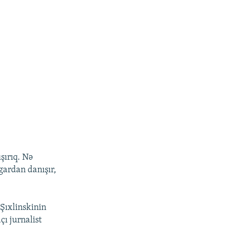
şırıq. Nə
gardan danışır,
Şıxlinskinin
ı jurnalist