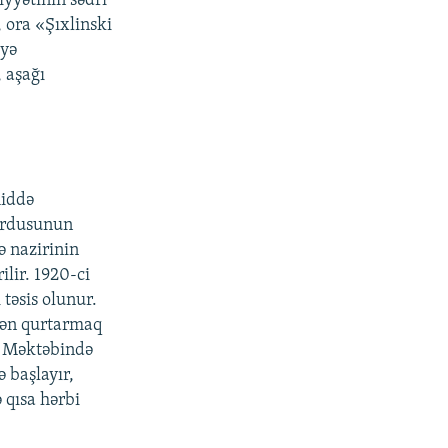
yyətinin sədri
 ora «Şıxlinski
yyə
, aşağı
hiddə
 Ordusunun
ə nazirinin
ilir. 1920-ci
təsis olunur.
dən qurtarmaq
a Məktəbində
 başlayır,
 qısa hərbi