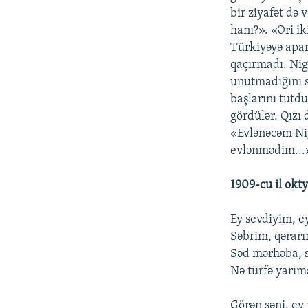
bir ziyafət də 
hanı?». «Əri ik
Türkiyəyə apar
qaçırmadı. Nig
unutmadığını s
başlarını tutdu
gördülər. Qızı 
«Evlənəcəm Nig
evlənmədim...
1909-cu il okty
Ey sevdiyim, e
Səbrim, qərar
Səd mərhəba, 
Nə türfə yarı
Görən səni, ey