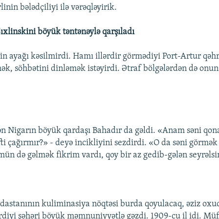
inin bələdçiliyi ilə vərəqləyirik.
ıxlinskini böyük təntənəylə qarşıladı
in ayağı kəsilmirdi. Hamı illərdir görmədiyi Port-Artur qə
k, söhbətini dinləmək istəyirdi. Ətraf bölgələrdən də onu
dən Nigarın böyük qardaşı Bahadır da gəldi. «Anam səni qona
i çağırmır?» - deyə incikliyini sezdirdi. «O da səni görmək 
ün də gəlmək fikrim vardı, qoy bir az gedib-gələn seyrəlsi
 dastanının kuliminasiya nöqtəsi burda qoyulacaq, əziz oxu
irdiyi şəhəri böyük məmnuniyyətlə gəzdi. 1909-cu il idi. Müf