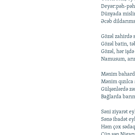
Deyər:pəh-pəh,
Dünyada mislin
Əcəb dildarım
Gözəl zahirdə s
Gözəl batin, tə
Gözəl, hər işdə
Namusum, arı
Mənim bahard
Mənim qızılca
Gülşənlərdə zə
Bağlarda barı
Səni ziyarət e
Sənə ibadət ey
Həm çox sədaq
Çün sən Nigar