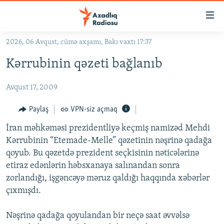
Keçid
linkləri
Əsas
2026, 06 Avqust, cümə axşamı, Bakı vaxtı 17:37
məzmuna
GÜNDƏM
Kərrubinin qəzeti bağlanıb
qayıt
#İZAHLA
Əsas
Avqust 17, 2009
KORRUPSIOMETR
naviqasiyaya
qayıt
#ƏSLINDƏ
Paylaş
VPN-siz açmaq
Axtarışa
FƏRQƏ BAX
keç
İran məhkəməsi prezidentliyə keçmiş namizəd Mehdi
Kərrubinin “Etemade-Melle” qəzetinin nəşrinə qadağa
QANUNI DOĞRU
qoyub. Bu qəzetdə prezident seçkisinin nəticələrinə
ARAŞDIRMA
etiraz edənlərin həbsxanaya salınandan sonra
zorlandığı, işgəncəyə məruz qaldığı haqqında xəbərlər
MULTIMEDIA
çıxmışdı.
RADIO ARXIV
VIDEO
HAQQIMIZDA
Nəşrinə qadağa qoyulandan bir neçə saat əvvəlsə
FOTOQALEREYA
OXU ZALI