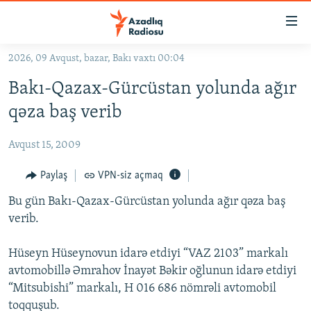
Keçid
linkləri
Əsas
2026, 09 Avqust, bazar, Bakı vaxtı 00:04
məzmuna
GÜNDƏM
Bakı-Qazax-Gürcüstan yolunda ağır
qayıt
#İZAHLA
Əsas
qəza baş verib
KORRUPSIOMETR
naviqasiyaya
qayıt
Avqust 15, 2009
#ƏSLINDƏ
Axtarışa
FƏRQƏ BAX
Paylaş
VPN-siz açmaq
keç
QANUNI DOĞRU
Bu gün Bakı-Qazax-Gürcüstan yolunda ağır qəza baş
verib.
ARAŞDIRMA
MULTIMEDIA
Hüseyn Hüseynovun idarə etdiyi “VAZ 2103” markalı
avtomobillə Əmrahov İnayət Bəkir oğlunun idarə etdiyi
RADIO ARXIV
VIDEO
“Mitsubishi” markalı, H 016 686 nömrəli avtomobil
HAQQIMIZDA
FOTOQALEREYA
OXU ZALI
toqquşub.