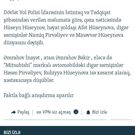
İNFOQRAFIKA
AZƏRBAYCAN ƏDƏBIYYATI KITABXANASI
MISSIYAMIZ
BIZI IZLƏ
Dövlət Yol Polisi İdarəsinin İstintaq və Tədqiqat
KARIKATURA
İSLAM VƏ DEMOKRATIYA
PEŞƏ ETIKASI VƏ JURNALISTIKA STANDARTLARIMIZ
şöbəsindən verilən məlumata görə, qəza nəticəsində
Hüseyn Hüseynov, həyat yoldaşı Afət Hüseynova, digər
İZ - MƏDƏNIYYƏT PROQRAMI
MATERIALLARIMIZDAN ISTIFADƏ
sərnişinlər Namiq Pirvəliyev və Minəvvər Hüseynova
AZADLIQRADIOSU MOBIL TELEFONUNUZDA
RFE/RL-in bütün saytları
dünyasını dəyişib.
BIZIMLƏ ƏLAQƏ
Əmrahov İnayət , atası Əmrahov Bəkir , eləcə də
XƏBƏR BÜLLETENLƏRIMIZ
“Mitsubishi” markalı avtomobildəki digər sərnişinlər
Həsən Pirvəliyev, Ruhiyyə Hüseynova isə xəsarət alaraq,
xəstəxanaya düşüblər.
Faktla bağlı araşdırma aparılır
Paylaş
VPN-siz açmaq
Bizi izlə
BIZI IZLƏ