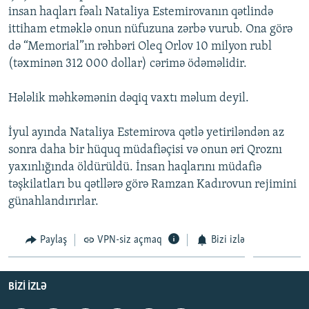
insan haqları fəalı Nataliya Estemirovanın qətlində
İNFOQRAFIKA
AZƏRBAYCAN ƏDƏBIYYATI KITABXANASI
MISSIYAMIZ
BIZI IZLƏ
ittiham etməklə onun nüfuzuna zərbə vurub. Ona görə
KARIKATURA
İSLAM VƏ DEMOKRATIYA
PEŞƏ ETIKASI VƏ JURNALISTIKA STANDARTLARIMIZ
də “Memorial”ın rəhbəri Oleq Orlov 10 milyon rubl
(təxminən 312 000 dollar) cərimə ödəməlidir.
İZ - MƏDƏNIYYƏT PROQRAMI
MATERIALLARIMIZDAN ISTIFADƏ
AZADLIQRADIOSU MOBIL TELEFONUNUZDA
RFE/RL-in bütün saytları
Hələlik məhkəmənin dəqiq vaxtı məlum deyil.
BIZIMLƏ ƏLAQƏ
İyul ayında Nataliya Estemirova qətlə yetiriləndən az
XƏBƏR BÜLLETENLƏRIMIZ
sonra daha bir hüquq müdafiəçisi və onun əri Qroznı
yaxınlığında öldürüldü. İnsan haqlarını müdafiə
təşkilatları bu qətllərə görə Ramzan Kadırovun rejimini
günahlandırırlar.
Paylaş
VPN-siz açmaq
Bizi izlə
BIZI IZLƏ