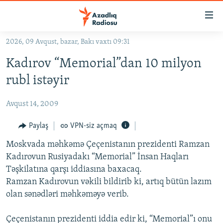
Keçid
linkləri
Əsas
2026, 09 Avqust, bazar, Bakı vaxtı 09:31
məzmuna
GÜNDƏM
Kadırov “Memorial”dan 10 milyon
qayıt
#İZAHLA
Əsas
rubl istəyir
KORRUPSIOMETR
naviqasiyaya
qayıt
Avqust 14, 2009
#ƏSLINDƏ
Axtarışa
FƏRQƏ BAX
Paylaş
VPN-siz açmaq
keç
QANUNI DOĞRU
Moskvada məhkəmə Çeçenistanın prezidenti Ramzan
Kadırovun Rusiyadakı “Memorial” İnsan Haqları
ARAŞDIRMA
Təşkilatına qarşı iddiasına baxacaq.
MULTIMEDIA
Ramzan Kadırovun vəkili bildirib ki, artıq bütün lazım
olan sənədləri məhkəməyə verib.
RADIO ARXIV
VIDEO
HAQQIMIZDA
FOTOQALEREYA
OXU ZALI
Çeçenistanın prezidenti iddia edir ki, “Memorial”ı onu