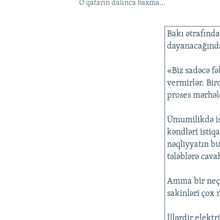
O qatarın dalınca baxma...
Bakı ətrafında
dayanacağında 
«Biz sadəcə fə
vermirlər. Bir
proses mərhələ
Ümumilikdə is
kəndləri istiq
nəqliyyatın bu
tələblərə cav
Amma bir neçə
sakinləri çox 
İllərdir elekt