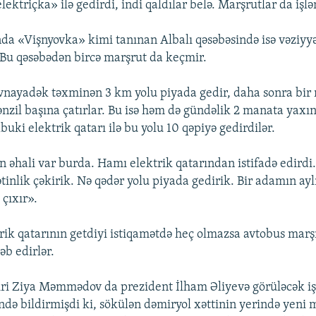
ektriçka» ilə gedirdi, indi qaldılar belə. Marşrutlar da işlə
da «Vişnyovka» kimi tanınan Albalı qəsəbəsində isə vəziyy
 Bu qəsəbədən bircə marşrut da keçmir.
vnayadək təxminən 3 km yolu piyada gedir, daha sonra bir
zil başına çatırlar. Bu isə həm də gündəlik 2 manata yaxın
uki elektrik qatarı ilə bu yolu 10 qəpiyə gedirdilər.
 əhali var burda. Hamı elektrik qatarından istifadə edirdi.
ətinlik çəkirik. Nə qədər yolu piyada gedirik. Bir adamın aylı
çıxır».
rik qatarının getdiyi istiqamətdə heç olmazsa avtobus marşr
əb edirlər.
iri Ziya Məmmədov da prezident İlham Əliyevə görüləcək iş
ə bildirmişdi ki, sökülən dəmiryol xəttinin yerində yeni m