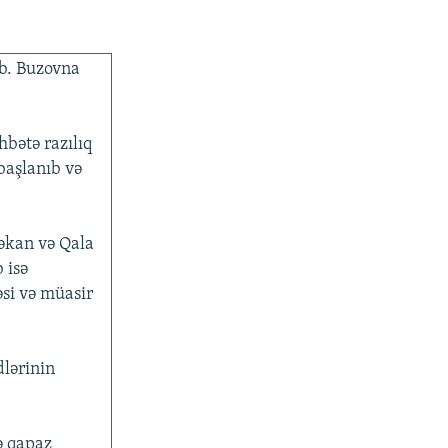
ıb. Buzovna
hbətə razılıq
başlanıb və
əkan və Qala
 isə
əsi və müasir
lərinin
ə qapaz