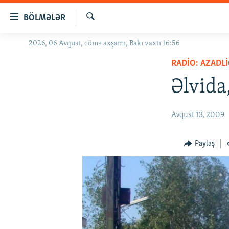
Keçid
BÖLMƏLƏR
linkləri
Axtar
Əsas
2026, 06 Avqust, cümə axşamı, Bakı vaxtı 16:56
GÜNDƏM
məzmuna
RADIO: AZADLI
#İZAHLA
qayıt
Əsas
Əlvida,
KORRUPSIOMETR
naviqasiyaya
#ƏSLINDƏ
qayıt
Avqust 13, 2009
Axtarışa
FƏRQƏ BAX
keç
QANUNI DOĞRU
Paylaş
ARAŞDIRMA
MULTIMEDIA
RADIO ARXIV
VIDEO
HAQQIMIZDA
FOTOQALEREYA
OXU ZALI