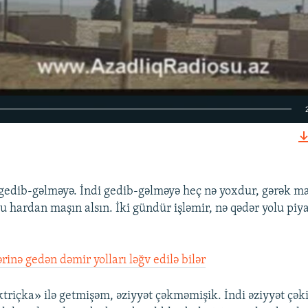
EMBED
gedib-gəlməyə. İndi gedib-gəlməyə heç nə yoxdur, gərək ma
u hardan maşın alsın. İki gündür işləmir, nə qədər yolu piy
rinə gedən dəmir yolları ləğv edilə bilər
riçka» ilə getmişəm, əziyyət çəkməmişik. İndi əziyyət çəki