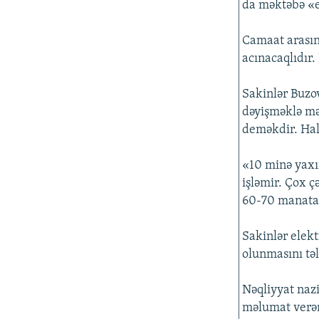
da məktəbə «el
Camaat arasın
acınacaqlıdır.
Sakinlər Buzo
dəyişməklə mən
deməkdir. Halb
«10 minə yaxın
işləmir. Çox ç
60-70 manata 
Sakinlər elekt
olunmasını təl
Nəqliyyat naz
məlumat verənd