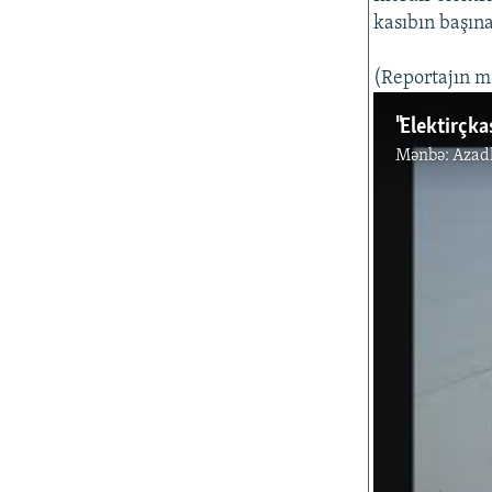
kasıbın başına
(Reportajın m
"Elektirçka
Mənbə:
Azad