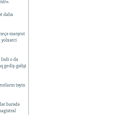
mir».
px
en
hü
ət daha
 neçə marşrut
 yolxərci
 İndi o da
q gediş-gəlişi
utların təyin
lər barədə
agistral