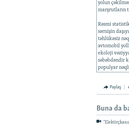
yolun çəkilməs
marşrutların 
Rəsmi statisti
sərnişin daşıyı
təhlükəsiz nəq
avtomobil yoll
ekoloji vəziyyə
səbəbdəndir ki
populyar nəqli
Paylaş
Buna da b
"Elektirçkası