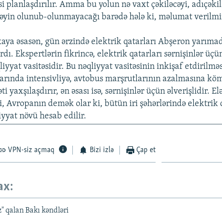
i planlaşdırılır. Amma bu yolun nə vaxt çəkiləcəyi, adıçəki
təyin olunub-olunmayacağı barədə hələ ki, məlumat verilmi
kaya əsasən, gün ərzində elektrik qatarları Abşeron yarıma
rdı. Ekspertlərin fikrincə, elektrik qatarları sərnişinlər üçü
liyyat vasitəsidir. Bu nəqliyyat vasitəsinin inkişaf etdirilmə
arında intensivliyə, avtobus marşrutlarının azalmasına köm
ti yaxşılaşdırır, ən əsası isə, sərnişinlər üçün əlverişlidir. El
, Avropanın demək olar ki, bütün iri şəhərlərində elektrik 
yyat növü hesab edilir.
VPN-siz açmaq
Bizi izlə
Çap et
ax:
z" qalan Bakı kəndləri