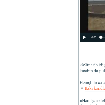
0:00
«Münasib idi 
kasıbın da pul
Həmçinin oxu
Bakı kəndlə
«Həmişə «elekt