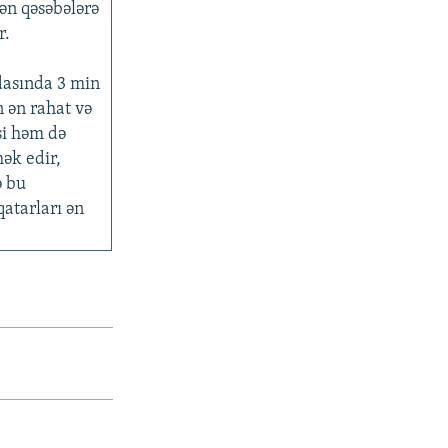
lən qəsəbələrə
r.
dasında 3 min
n ən rahat və
si həm də
ək edir,
ə bu
qatarları ən