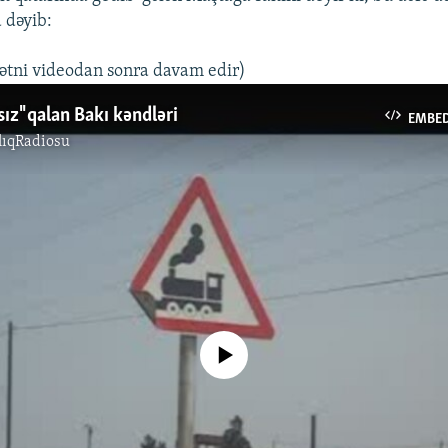
 dəyib:
ətni videodan sonra davam edir)
sız" qalan Bakı kəndləri
EMBE
lıqRadiosu
No media source currently available