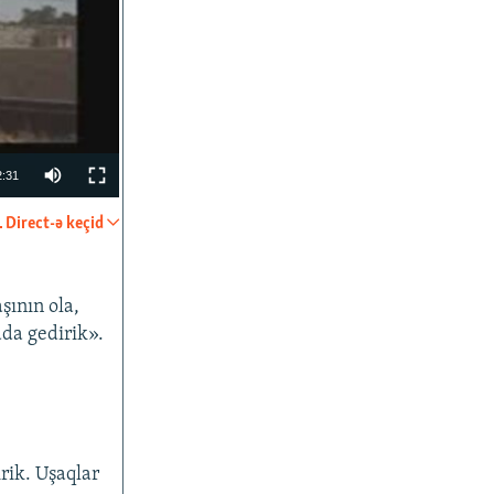
2:31
Direct-ə keçid
PAYLAŞ
şının ola,
ada gedirik».
rik. Uşaqlar