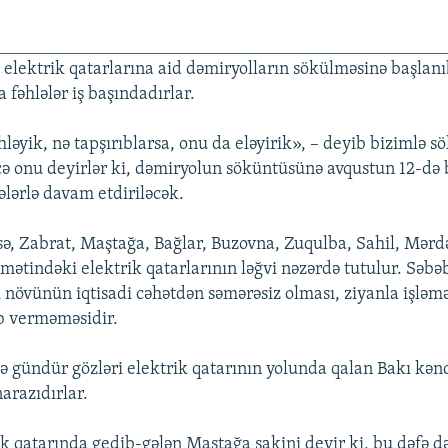
 elektrik qatarlarına aid dəmiryolların sökülməsinə başlan
fəhlələr iş başındadırlar.
hləyik, nə tapşırıblarsa, onu da eləyirik», – deyib bizimlə sö
cə onu deyirlər ki, dəmiryolun söküntüsünə avqustun 12-də 
lərlə davam etdiriləcək.
ə, Zabrat, Maştağa, Bağlar, Buzovna, Zuqulba, Sahil, Mərd
amətindəki elektrik qatarlarının ləğvi nəzərdə tutulur. Səbəb
 növünün iqtisadi cəhətdən səmərəsiz olması, ziyanla işləm
ab verməməsidir.
 gündür gözləri elektrik qatarının yolunda qalan Bakı kənd
narazıdırlar.
rik qatarında gedib-gələn Maştağa sakini deyir ki, bu dəfə d