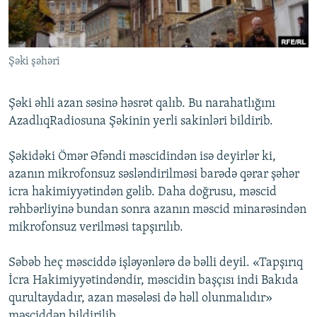
İNFOQRAFIKA
AZƏRBAYCAN ƏDƏBIYYATI KITABXANASI
MISSIYAMIZ
BIZI IZLƏ
KARIKATURA
İSLAM VƏ DEMOKRATIYA
PEŞƏ ETIKASI VƏ JURNALISTIKA STANDARTLARIMIZ
Şəki şəhəri
İZ - MƏDƏNIYYƏT PROQRAMI
MATERIALLARIMIZDAN ISTIFADƏ
AZADLIQRADIOSU MOBIL TELEFONUNUZDA
RFE/RL-in bütün saytları
Şəki əhli azan səsinə həsrət qalıb. Bu narahatlığını
BIZIMLƏ ƏLAQƏ
AzadlıqRadiosuna Şəkinin yerli sakinləri bildirib.
XƏBƏR BÜLLETENLƏRIMIZ
Şəkidəki Ömər Əfəndi məscidindən isə deyirlər ki,
azanın mikrofonsuz səsləndirilməsi barədə qərar şəhər
icra hakimiyyətindən gəlib. Daha doğrusu, məscid
rəhbərliyinə bundan sonra azanın məscid minarəsindən
mikrofonsuz verilməsi tapşırılıb.
Səbəb heç məsciddə işləyənlərə də bəlli deyil. «Tapşırıq
İcra Hakimiyyətindəndir, məscidin başçısı indi Bakıda
qurultaydadır, azan məsələsi də həll olunmalıdır»
məsciddən bildirilib.