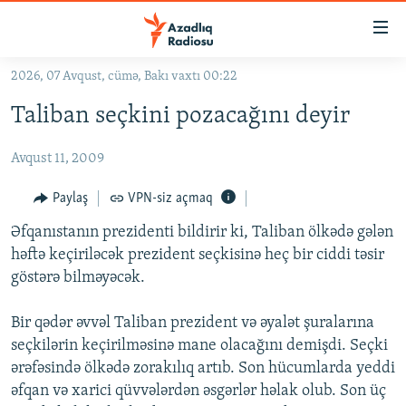
Keçid
linkləri
Əsas
2026, 07 Avqust, cümə, Bakı vaxtı 00:22
məzmuna
GÜNDƏM
Taliban seçkini pozacağını deyir
qayıt
#İZAHLA
Əsas
Avqust 11, 2009
KORRUPSIOMETR
naviqasiyaya
qayıt
#ƏSLINDƏ
Paylaş
VPN-siz açmaq
Axtarışa
FƏRQƏ BAX
keç
Əfqanıstanın prezidenti bildirir ki, Taliban ölkədə gələn
həftə keçiriləcək prezident seçkisinə heç bir ciddi təsir
QANUNI DOĞRU
göstərə bilməyəcək.
ARAŞDIRMA
Bir qədər əvvəl Taliban prezident və əyalət şuralarına
MULTIMEDIA
seçkilərin keçirilməsinə mane olacağını demişdi. Seçki
RADIO ARXIV
VIDEO
ərəfəsində ölkədə zorakılıq artıb. Son hücumlarda yeddi
HAQQIMIZDA
əfqan və xarici qüvvələrdən əsgərlər həlak olub. Son üç
FOTOQALEREYA
OXU ZALI