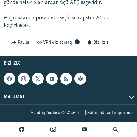
gündə həlak olanlardan üçü ABŞ əsgəridir.
İNFOQRAFIKA
AZƏRBAYCAN ƏDƏBIYYATI KITABXANASI
MISSIYAMIZ
BIZI IZLƏ
KARIKATURA
İSLAM VƏ DEMOKRATIYA
PEŞƏ ETIKASI VƏ JURNALISTIKA STANDARTLARIMIZ
Əfqanıstanda prezident seçkisi avqistin 20-də
keçiriləcək.
İZ - MƏDƏNIYYƏT PROQRAMI
MATERIALLARIMIZDAN ISTIFADƏ
AZADLIQRADIOSU MOBIL TELEFONUNUZDA
RFE/RL-in bütün saytları
Paylaş
VPN-siz açmaq
Bizi izlə
BIZIMLƏ ƏLAQƏ
XƏBƏR BÜLLETENLƏRIMIZ
BIZI IZLƏ
MƏLUMAT
AzadlıqRadiosu © 2026 Inc. | Bütün hüquqlar qorunur