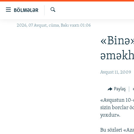
Keçid
BÖLMƏLƏR
linkləri
Axtar
Əsas
2026, 07 Avqust, cümə, Bakı vaxtı 01:06
GÜNDƏM
məzmuna
#İZAHLA
«Binə»
qayıt
Əsas
KORRUPSIOMETR
əməkha
naviqasiyaya
#ƏSLINDƏ
qayıt
Axtarışa
FƏRQƏ BAX
Avqust 11, 2009
keç
QANUNI DOĞRU
Paylaş
ARAŞDIRMA
«Avqustun 10-d
MULTIMEDIA
sizin borclar 
RADIO ARXIV
VIDEO
yoxdur».
HAQQIMIZDA
FOTOQALEREYA
OXU ZALI
Bu sözləri «Az