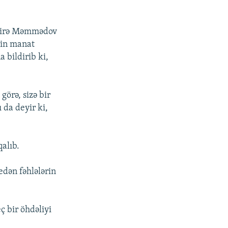
əbirə Məmmədov
min manat
 bildirib ki,
görə, sizə bir
 da deyir ki,
qalıb.
edən fəhlələrin
ç bir öhdəliyi