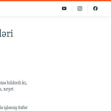
ləri
ə bildirdi ki,
, xeyri
ə işləmiş Səfər