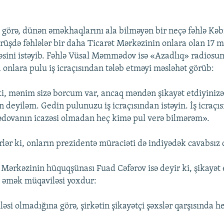
 görə, dünən əməkhaqlarını ala bilməyən bir neçə fəhlə K
örüşdə fəhlələr bir daha Ticarət Mərkəzinin onlara olan 17 
ini istəyib. Fəhlə Vüsal Məmmədov isə «Azadlıq» radiosuna
lara pulu iş icraçısından tələb etməyi məsləhət görüb:
ki, mənim sizə borcum var, ancaq məndən şikayət etdiyinizə 
 deyiləm. Gedin pulunuzu iş icraçısından istəyin. İş icraçısı
vanın icazəsi olmadan heç kimə pul verə bilmərəm».
irlər ki, onların prezidentə müraciəti də indiyədək cavabsız 
 Mərkəzinin hüquqşünası Fuad Cəfərov isə deyir ki, şikayət 
ir əmək müqaviləsi yoxdur:
i olmadığına görə, şirkətin şikayətçi şəxslər qarşısında he