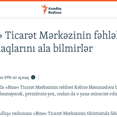
 Ticarət Mərkəzinin fəhlə
qlarını ala bilmirlər
VPN-siz açmaq
a «Binə» Ticarət Mərkəzinin rəhbəri Kəbirə Məmmədova biz
ödənməyəcək, prezidentə yox, ondan da o yana müraciət edin
adlıq» radiosuna «Binə» Ticarət Mərkəzinin tikintisində fəhl