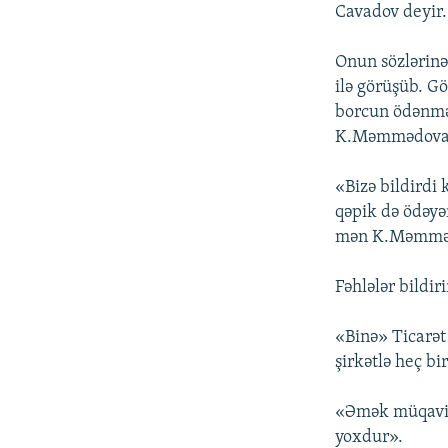
İNFOQRAFIKA
AZƏRBAYCAN ƏDƏBIYYATI KITABXANASI
MISSIYAMIZ
Cavadov deyir.
KARIKATURA
İSLAM VƏ DEMOKRATIYA
PEŞƏ ETIKASI VƏ JURNALISTIKA
STANDARTLARIMIZ
Onun sözlərinə
İZ - MƏDƏNIYYƏT PROQRAMI
ilə görüşüb. G
MATERIALLARIMIZDAN ISTIFADƏ
borcun ödənməs
AZADLIQRADIOSU MOBIL TELEFONUNUZDA
K.Məmmədova on
BIZIMLƏ ƏLAQƏ
«Bizə bildirdi 
XƏBƏR BÜLLETENLƏRIMIZ
qəpik də ödəyən
mən K.Məmmədo
Fəhlələr bildir
«Binə» Ticarət
şirkətlə heç b
«Əmək müqaviləs
yoxdur».