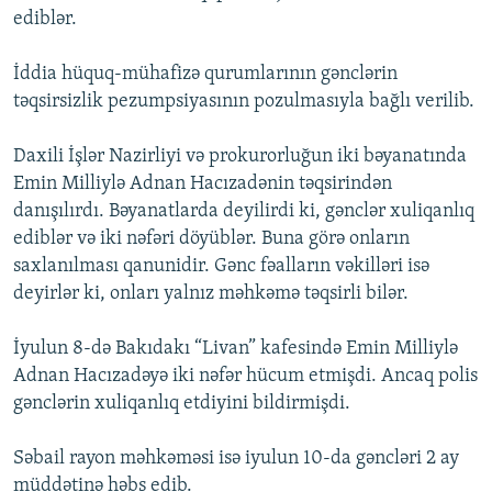
ediblər.
İNFOQRAFIKA
AZƏRBAYCAN ƏDƏBIYYATI KITABXANASI
MISSIYAMIZ
BIZI IZLƏ
KARIKATURA
İSLAM VƏ DEMOKRATIYA
PEŞƏ ETIKASI VƏ JURNALISTIKA STANDARTLARIMIZ
İddia hüquq-mühafizə qurumlarının gənclərin
təqsirsizlik pezumpsiyasının pozulmasıyla bağlı verilib.
İZ - MƏDƏNIYYƏT PROQRAMI
MATERIALLARIMIZDAN ISTIFADƏ
AZADLIQRADIOSU MOBIL TELEFONUNUZDA
RFE/RL-in bütün saytları
Daxili İşlər Nazirliyi və prokurorluğun iki bəyanatında
BIZIMLƏ ƏLAQƏ
Emin Milliylə Adnan Hacızadənin təqsirindən
danışılırdı. Bəyanatlarda deyilirdi ki, gənclər xuliqanlıq
XƏBƏR BÜLLETENLƏRIMIZ
ediblər və iki nəfəri döyüblər. Buna görə onların
saxlanılması qanunidir. Gənc fəalların vəkilləri isə
deyirlər ki, onları yalnız məhkəmə təqsirli bilər.
İyulun 8-də Bakıdakı “Livan” kafesində Emin Milliylə
Adnan Hacızadəyə iki nəfər hücum etmişdi. Ancaq polis
gənclərin xuliqanlıq etdiyini bildirmişdi.
Səbail rayon məhkəməsi isə iyulun 10-da gəncləri 2 ay
müddətinə həbs edib.