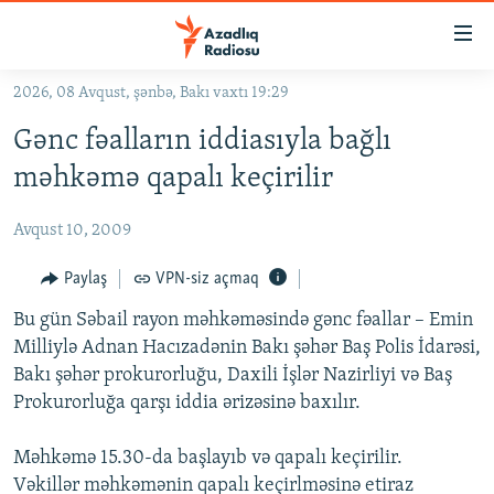
Keçid
linkləri
Əsas
2026, 08 Avqust, şənbə, Bakı vaxtı 19:29
məzmuna
GÜNDƏM
Gənc fəalların iddiasıyla bağlı
qayıt
#İZAHLA
Əsas
məhkəmə qapalı keçirilir
KORRUPSIOMETR
naviqasiyaya
qayıt
Avqust 10, 2009
#ƏSLINDƏ
Axtarışa
FƏRQƏ BAX
Paylaş
VPN-siz açmaq
keç
QANUNI DOĞRU
Bu gün Səbail rayon məhkəməsində gənc fəallar – Emin
Milliylə Adnan Hacızadənin Bakı şəhər Baş Polis İdarəsi,
ARAŞDIRMA
Bakı şəhər prokurorluğu, Daxili İşlər Nazirliyi və Baş
MULTIMEDIA
Prokurorluğa qarşı iddia ərizəsinə baxılır.
RADIO ARXIV
VIDEO
Məhkəmə 15.30-da başlayıb və qapalı keçirilir.
HAQQIMIZDA
FOTOQALEREYA
OXU ZALI
Vəkillər məhkəmənin qapalı keçirlməsinə etiraz