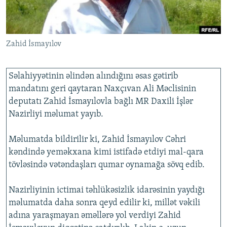
İNFOQRAFIKA
AZƏRBAYCAN ƏDƏBIYYATI KITABXANASI
MISSIYAMIZ
BIZI IZLƏ
KARIKATURA
İSLAM VƏ DEMOKRATIYA
PEŞƏ ETIKASI VƏ JURNALISTIKA STANDARTLARIMIZ
Zahid İsmayılov
İZ - MƏDƏNIYYƏT PROQRAMI
MATERIALLARIMIZDAN ISTIFADƏ
AZADLIQRADIOSU MOBIL TELEFONUNUZDA
RFE/RL-in bütün saytları
Səlahiyyətinin əlindən alındığını əsas gətirib
BIZIMLƏ ƏLAQƏ
mandatını geri qaytaran Naxçıvan Ali Məclisinin
XƏBƏR BÜLLETENLƏRIMIZ
deputatı Zahid İsmayılovla bağlı MR Daxili İşlər
Nazirliyi məlumat yayıb.
Məlumatda bildirilir ki, Zahid İsmayılov Cəhri
kəndində yeməkxana kimi istifadə etdiyi mal-qara
tövləsində vətəndaşları qumar oynamağa sövq edib.
Nazirliyinin ictimai təhlükəsizlik idarəsinin yaydığı
məlumatda daha sonra qeyd edilir ki, millət vəkili
adına yaraşmayan əməllərə yol verdiyi Zahid