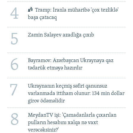
4
Tramp: İranla müharibə 'çox tezliklə'
başa çatacaq
5
Zamin Salayev azadlığa çıxıb
6
Bayramov: Azərbaycan Ukraynaya qaz
tədarük etməyə hazırdır
7
Ukraynanın keçmiş səfiri qanunsuz
varlanmada ittiham olunur: 134 min dollar
girov ödəməlidir
8
MeydanTV işi: 'Çamadanlarla çıxarılan
pulların hesabını xalqa nə vaxt
verəcəksiniz?'