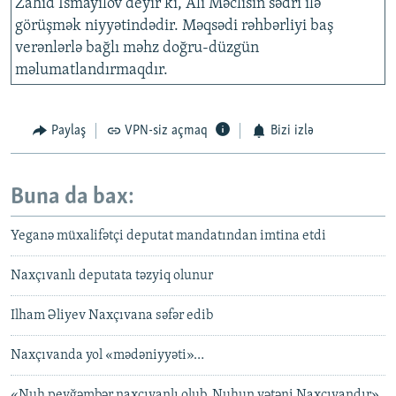
Zahid İsmayılov deyir ki, Ali Məclisin sədri ilə
görüşmək niyyətindədir. Məqsədi rəhbərliyi baş
verənlərlə bağlı məhz doğru-düzgün
məlumatlandırmaqdır.
Paylaş
VPN-siz açmaq
Bizi izlə
Buna da bax:
Yeganə müxalifətçi deputat mandatından imtina etdi
Naxçıvanlı deputata təzyiq olunur
Ilham Əliyev Naxçıvana səfər edib
Naxçıvanda yol «mədəniyyəti»…
«Nuh peyğəmbər naxçıvanlı olub, Nuhun vətəni Naxçıvandır»