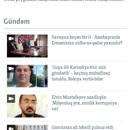
Gündəm
Savaşsız keçən bir il - Azərbaycanla
Ermənistan sülhə nə qədər yaxındır?
'Guya Əli Kərimliyə 850 min
göndərib' – keçmiş mühafizəçi
tutuldu, Bakıya verilə bilər
Elvin Mustafayev azadlıqda:
'Milyonluq yox, minlik korrupsiya
var'
Gürcüstan ali təhsili pulsuz etdi