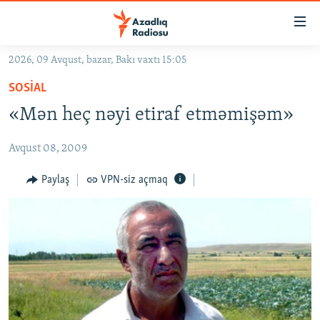
Keçid
linkləri
Əsas
2026, 09 Avqust, bazar, Bakı vaxtı 15:05
məzmuna
GÜNDƏM
SOSIAL
qayıt
#İZAHLA
Əsas
«Mən heç nəyi etiraf etməmişəm»
KORRUPSIOMETR
naviqasiyaya
qayıt
Avqust 08, 2009
#ƏSLINDƏ
Axtarışa
FƏRQƏ BAX
Paylaş
VPN-siz açmaq
keç
QANUNI DOĞRU
ARAŞDIRMA
MULTIMEDIA
RADIO ARXIV
VIDEO
HAQQIMIZDA
FOTOQALEREYA
OXU ZALI