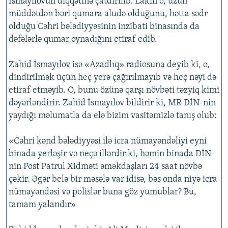
İsmayılovun diqqətinə çatdırılıb. Lakin o, uzun
müddətdən bəri qumara aludə olduğunu, hətta sədr
olduğu Cəhri bələdiyyəsinin inzibati binasında da
dəfələrlə qumar oynadığını etiraf edib.
Zahid İsmayılov isə «Azadlıq» radiosuna deyib ki, o,
dindirilmək üçün heç yerə çağırılmayıb və heç nəyi də
etiraf etməyib. O, bunu özünə qarşı növbəti təzyiq kimi
dəyərləndirir. Zahid İsmayılov bildirir ki, MR DİN-nin
yaydığı məlumatla da elə bizim vasitəmizlə tanış olub:
«Cəhri kənd bələdiyyəsi ilə icra nümayəndəliyi eyni
binada yerləşir və neçə illərdir ki, həmin binada DİN-
nin Post Patrul Xidməti əməkdaşları 24 saat növbə
çəkir. Əgər belə bir məsələ var idisə, bəs onda niyə icra
nümayəndəsi və polislər buna göz yumublar? Bu,
tamam yalandır»