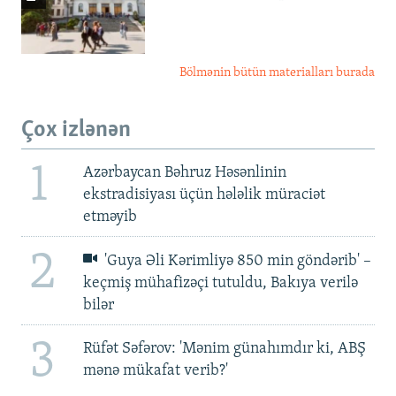
Bölmənin bütün materialları burada
Çox izlənən
1
Azərbaycan Bəhruz Həsənlinin
ekstradisiyası üçün hələlik müraciət
etməyib
2
'Guya Əli Kərimliyə 850 min göndərib' –
keçmiş mühafizəçi tutuldu, Bakıya verilə
bilər
3
Rüfət Səfərov: 'Mənim günahımdır ki, ABŞ
mənə mükafat verib?'