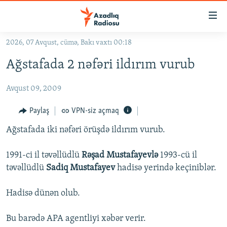
Keçid
linkləri
Əsas
2026, 07 Avqust, cümə, Bakı vaxtı 00:18
məzmuna
GÜNDƏM
Ağstafada 2 nəfəri ildırım vurub
qayıt
#İZAHLA
Əsas
Avqust 09, 2009
KORRUPSIOMETR
naviqasiyaya
qayıt
#ƏSLINDƏ
Paylaş
VPN-siz açmaq
Axtarışa
FƏRQƏ BAX
keç
Ağstafada iki nəfəri örüşdə ildırım vurub.
QANUNI DOĞRU
1991-ci il təvəllüdlü
Rəşad Mustafayevlə
1993-cü il
ARAŞDIRMA
təvəllüdlü
Sadiq Mustafayev
hadisə yerində keçiniblər.
MULTIMEDIA
Hadisə dünən olub.
RADIO ARXIV
VIDEO
HAQQIMIZDA
Bu barədə APA agentliyi xəbər verir.
FOTOQALEREYA
OXU ZALI