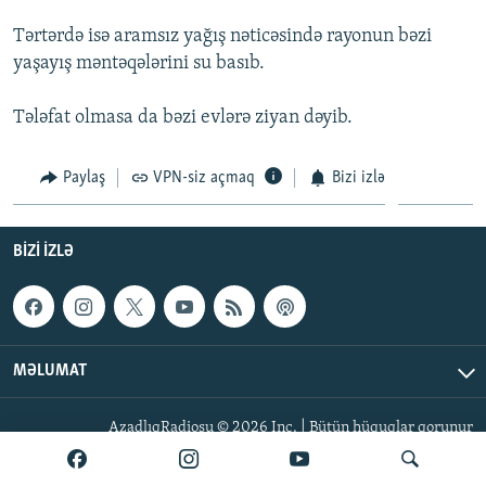
İNFOQRAFIKA
AZƏRBAYCAN ƏDƏBIYYATI KITABXANASI
MISSIYAMIZ
Tərtərdə isə aramsız yağış nəticəsində rayonun bəzi
BIZI IZLƏ
KARIKATURA
İSLAM VƏ DEMOKRATIYA
PEŞƏ ETIKASI VƏ JURNALISTIKA STANDARTLARIMIZ
yaşayış məntəqələrini su basıb.
İZ - MƏDƏNIYYƏT PROQRAMI
MATERIALLARIMIZDAN ISTIFADƏ
Tələfat olmasa da bəzi evlərə ziyan dəyib.
AZADLIQRADIOSU MOBIL TELEFONUNUZDA
RFE/RL-in bütün saytları
BIZIMLƏ ƏLAQƏ
Paylaş
VPN-siz açmaq
Bizi izlə
XƏBƏR BÜLLETENLƏRIMIZ
BIZI IZLƏ
MƏLUMAT
AzadlıqRadiosu © 2026 Inc. | Bütün hüquqlar qorunur